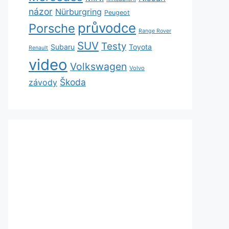
názor
Nürburgring
Peugeot
průvodce
Porsche
Range Rover
SUV
Testy
Subaru
Toyota
Renault
video
Volkswagen
Volvo
Škoda
závody