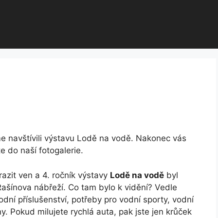
me navštívili výstavu Lodě na vodě. Nakonec vás
e do naší fotogalerie.
zit ven a 4. ročník výstavy
Lodě na vodě
byl
šínova nábřeží. Co tam bylo k vidění? Vedle
dní příslušenství, potřeby pro vodní sporty, vodní
any. Pokud milujete rychlá auta, pak jste jen krůček