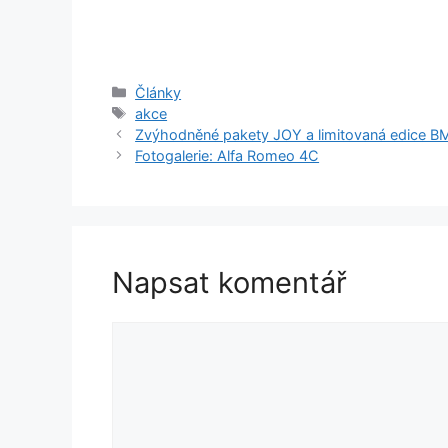
Rubriky
Články
Štítky
akce
Zvýhodněné pakety JOY a limitovaná edice B
Fotogalerie: Alfa Romeo 4C
Napsat komentář
Komentář