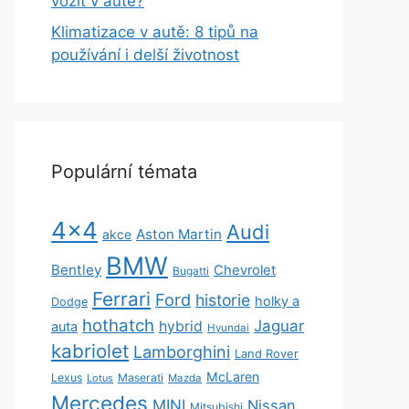
vozit v autě?
Klimatizace v autě: 8 tipů na
používání i delší životnost
Populární témata
4x4
Audi
Aston Martin
akce
BMW
Bentley
Chevrolet
Bugatti
Ferrari
Ford
historie
holky a
Dodge
hothatch
Jaguar
hybrid
auta
Hyundai
kabriolet
Lamborghini
Land Rover
McLaren
Lexus
Maserati
Lotus
Mazda
Mercedes
MINI
Nissan
Mitsubishi