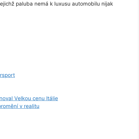
 jejichž paluba nemá k luxusu automobilu nijak
rsport
val Velkou cenu Itálie
romění v realitu