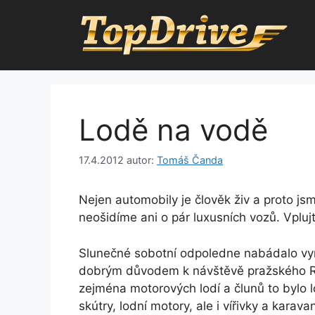
Přeskočit
na
obsah
Lodě na vodě
17.4.2012
autor:
Tomáš Čanda
Nejen automobily je člověk živ a proto js
neošidíme ani o pár luxusních vozů. Vplujt
Slunečné sobotní odpoledne nabádalo vyra
dobrým důvodem k návštěvě pražského Ra
zejména motorových lodí a člunů to bylo lo
skútry, lodní motory, ale i vířivky a karav