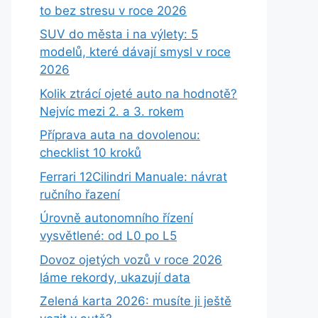
to bez stresu v roce 2026
SUV do města i na výlety: 5
modelů, které dávají smysl v roce
2026
Kolik ztrácí ojeté auto na hodnotě?
Nejvíc mezi 2. a 3. rokem
Příprava auta na dovolenou:
checklist 10 kroků
Ferrari 12Cilindri Manuale: návrat
ručního řazení
Úrovně autonomního řízení
vysvětlené: od L0 po L5
Dovoz ojetých vozů v roce 2026
láme rekordy, ukazují data
Zelená karta 2026: musíte ji ještě