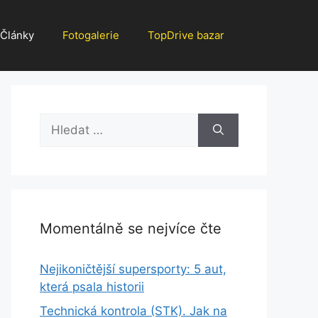
Články
Fotogalerie
TopDrive bazar
Hledat:
Momentálně se nejvíce čte
Nejikoničtější supersporty: 5 aut,
která psala historii
Technická kontrola (STK). Jak na