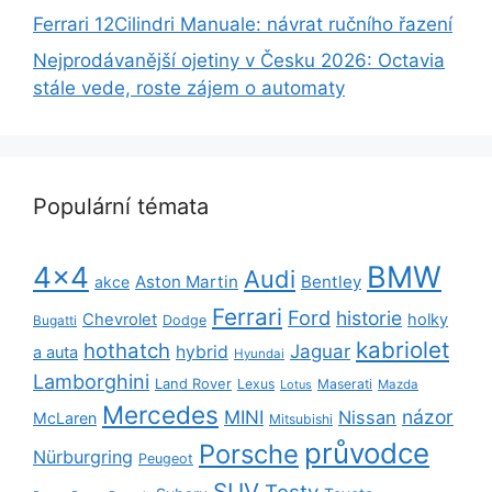
Ferrari 12Cilindri Manuale: návrat ručního řazení
Nejprodávanější ojetiny v Česku 2026: Octavia
stále vede, roste zájem o automaty
Populární témata
BMW
4x4
Audi
Aston Martin
Bentley
akce
Ferrari
Ford
historie
Chevrolet
holky
Dodge
Bugatti
kabriolet
hothatch
Jaguar
hybrid
a auta
Hyundai
Lamborghini
Land Rover
Lexus
Maserati
Lotus
Mazda
Mercedes
názor
MINI
Nissan
McLaren
Mitsubishi
průvodce
Porsche
Nürburgring
Peugeot
SUV