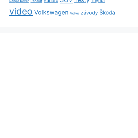
Testy
Subaru
Toyota
Range Rover
Renault
video
Volkswagen
Škoda
závody
Volvo