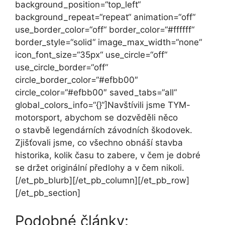
background_position=“top_left“
background_repeat=“repeat“ animation=“off“
use_border_color=“off“ border_color=“#ffffff“
border_style=“solid“ image_max_width=“none“
icon_font_size=“35px“ use_circle=“off“
use_circle_border=“off“
circle_border_color=“#efbb00″
circle_color=“#efbb00″ saved_tabs=“all“
global_colors_info=“{}“]Navštívili jsme TYM-
motorsport, abychom se dozvěděli něco
o stavbě legendárních závodních škodovek.
Zjišťovali jsme, co všechno obnáší stavba
historika, kolik času to zabere, v čem je dobré
se držet originální předlohy a v čem nikoli.
[/et_pb_blurb][/et_pb_column][/et_pb_row]
[/et_pb_section]
Podobné články: