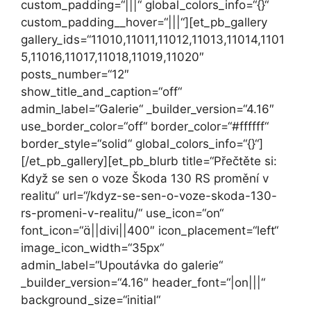
custom_padding=“|||“ global_colors_info=“{}“
custom_padding__hover=“|||“][et_pb_gallery
gallery_ids=“11010,11011,11012,11013,11014,1101
5,11016,11017,11018,11019,11020″
posts_number=“12″
show_title_and_caption=“off“
admin_label=“Galerie“ _builder_version=“4.16″
use_border_color=“off“ border_color=“#ffffff“
border_style=“solid“ global_colors_info=“{}“]
[/et_pb_gallery][et_pb_blurb title=“Přečtěte si:
Když se sen o voze Škoda 130 RS promění v
realitu“ url=“/kdyz-se-sen-o-voze-skoda-130-
rs-promeni-v-realitu/“ use_icon=“on“
font_icon=“||divi||400″ icon_placement=“left“
image_icon_width=“35px“
admin_label=“Upoutávka do galerie“
_builder_version=“4.16″ header_font=“|on|||“
background_size=“initial“