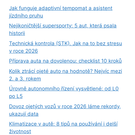
Jak funguje adaptivní tempomat a asistent
jízdního pruhu
Nejikoničtější supersporty: 5 aut, která psala
historii
Technická kontrola (STK). Jak na to bez stresu
v roce 2026
Příprava auta na dovolenou: checklist 10 kroků
Kolik ztrácí ojeté auto na hodnotě? Nejvíc mezi
2. a 3. rokem
Úrovně autonomního řízení vysvětlené: od L0
po L5
Dovoz ojetých vozů v roce 2026 láme rekordy,
ukazují data
Klimatizace v autě: 8 tipů na používání i delší
životnost