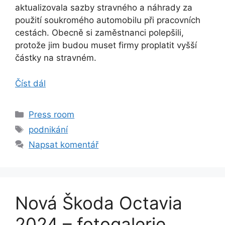
aktualizovala sazby stravného a náhrady za
použití soukromého automobilu při pracovních
cestách. Obecně si zaměstnanci polepšili,
protože jim budou muset firmy proplatit vyšší
částky na stravném.
Číst dál
Rubriky
Press room
Štítky
podnikání
Napsat komentář
Nová Škoda Octavia
2024 – fotogalerie