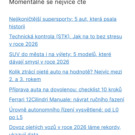
Momentálně se nejvíce čte
Nejikoničtější supersporty: 5 aut, která psala
historii
Technická kontrola (STK). Jak na to bez stresu
v roce 2026
SUV do města i na výlety: 5 modelů, které
dávají smysl v roce 2026
Kolik ztrácí ojeté auto na hodnotě? Nejvíc mezi
2. a 3. rokem
Příprava auta na dovolenou: checklist 10 kroků
Ferrari 12Cilindri Manuale: návrat ručního řazení
Úrovně autonomního řízení vysvětlené: od L0
po L5
Dovoz ojetých vozů v roce 2026 láme rekordy,
ukazují data