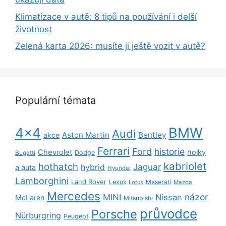
Klimatizace v autě: 8 tipů na používání i delší
životnost
Zelená karta 2026: musíte ji ještě vozit v autě?
Populární témata
BMW
4x4
Audi
Aston Martin
Bentley
akce
Ferrari
Ford
historie
Chevrolet
holky
Dodge
Bugatti
kabriolet
hothatch
Jaguar
hybrid
a auta
Hyundai
Lamborghini
Land Rover
Lexus
Maserati
Lotus
Mazda
Mercedes
názor
MINI
Nissan
McLaren
Mitsubishi
průvodce
Porsche
Nürburgring
Peugeot