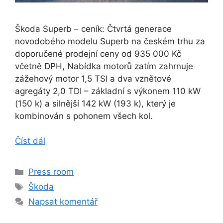
Škoda Superb – ceník: Čtvrtá generace
novodobého modelu Superb na českém trhu za
doporučené prodejní ceny od 935 000 Kč
včetně DPH, Nabídka motorů zatím zahrnuje
zážehový motor 1,5 TSI a dva vznětové
agregáty 2,0 TDI – základní s výkonem 110 kW
(150 k) a silnější 142 kW (193 k), který je
kombinován s pohonem všech kol.
Číst dál
Rubriky
Press room
Štítky
Škoda
Napsat komentář