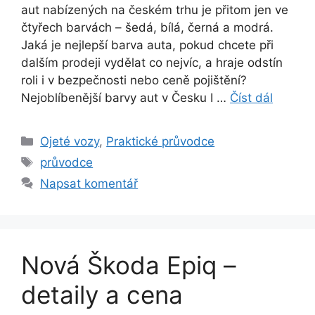
aut nabízených na českém trhu je přitom jen ve
čtyřech barvách – šedá, bílá, černá a modrá.
Jaká je nejlepší barva auta, pokud chcete při
dalším prodeji vydělat co nejvíc, a hraje odstín
roli i v bezpečnosti nebo ceně pojištění?
Nejoblíbenější barvy aut v Česku I …
Číst dál
Rubriky
Ojeté vozy
,
Praktické průvodce
Štítky
průvodce
Napsat komentář
Nová Škoda Epiq –
detaily a cena