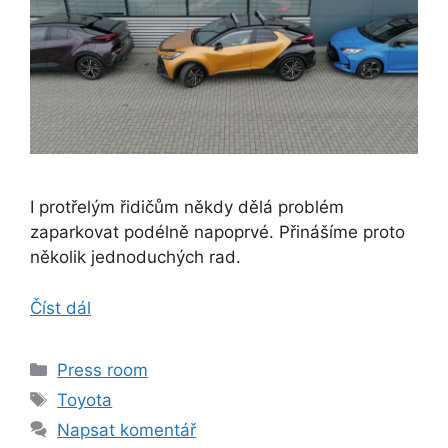
I protřelým řidičům někdy dělá problém
zaparkovat podélně napoprvé. Přinášíme proto
několik jednoduchých rad.
Číst dál
Rubriky
Press room
Štítky
Toyota
Napsat komentář