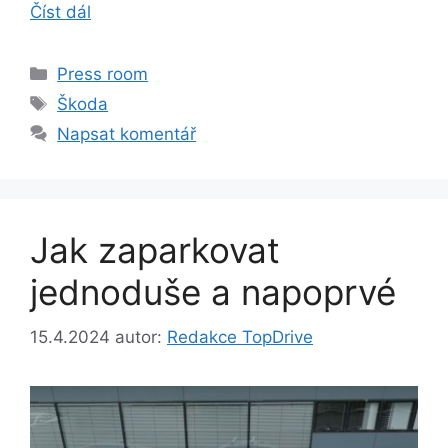
Číst dál
Rubriky
Press room
Štítky
Škoda
Napsat komentář
Jak zaparkovat
jednoduše a napoprvé
15.4.2024
autor:
Redakce TopDrive