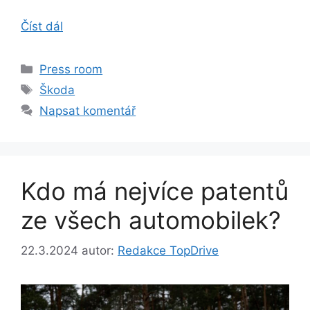
Číst dál
Rubriky
Press room
Štítky
Škoda
Napsat komentář
Kdo má nejvíce patentů
ze všech automobilek?
22.3.2024
autor:
Redakce TopDrive