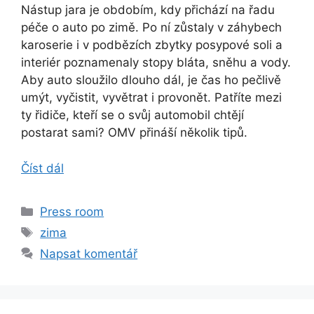
Nástup jara je obdobím, kdy přichází na řadu
péče o auto po zimě. Po ní zůstaly v záhybech
karoserie i v podbězích zbytky posypové soli a
interiér poznamenaly stopy bláta, sněhu a vody.
Aby auto sloužilo dlouho dál, je čas ho pečlivě
umýt, vyčistit, vyvětrat i provonět. Patříte mezi
ty řidiče, kteří se o svůj automobil chtějí
postarat sami? OMV přináší několik tipů.
Číst dál
Rubriky
Press room
Štítky
zima
Napsat komentář