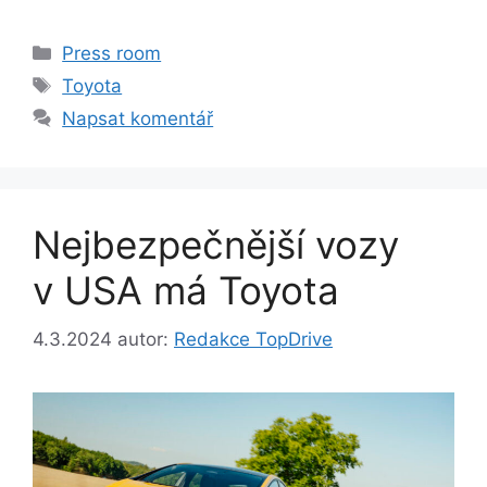
Rubriky
Press room
Štítky
Toyota
Napsat komentář
Nejbezpečnější vozy
v USA má Toyota
4.3.2024
autor:
Redakce TopDrive