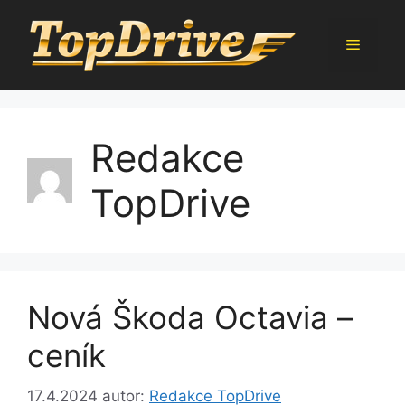
Přeskočit
na
Menu
obsah
Redakce
TopDrive
Nová Škoda Octavia –
ceník
17.4.2024
autor:
Redakce TopDrive