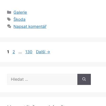
Rubriky
Galerie
Štítky
Škoda
Napsat komentář
Stránka
Stránka
Stránka
1
2
…
130
Další
→
Hledat: