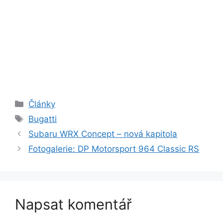
Rubriky
Články
Štítky
Bugatti
Subaru WRX Concept – nová kapitola
Fotogalerie: DP Motorsport 964 Classic RS
Napsat komentář