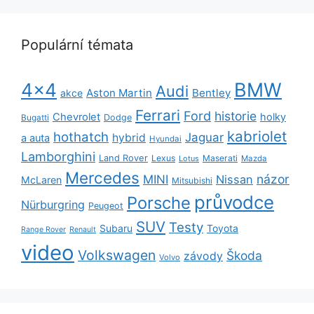
Populární témata
BMW
4x4
Audi
Aston Martin
Bentley
akce
Ferrari
Ford
historie
Chevrolet
holky
Dodge
Bugatti
kabriolet
hothatch
Jaguar
hybrid
a auta
Hyundai
Lamborghini
Land Rover
Lexus
Maserati
Lotus
Mazda
Mercedes
názor
MINI
Nissan
McLaren
Mitsubishi
průvodce
Porsche
Nürburgring
Peugeot
SUV
Testy
Subaru
Toyota
Range Rover
Renault
video
Volkswagen
Škoda
závody
Volvo