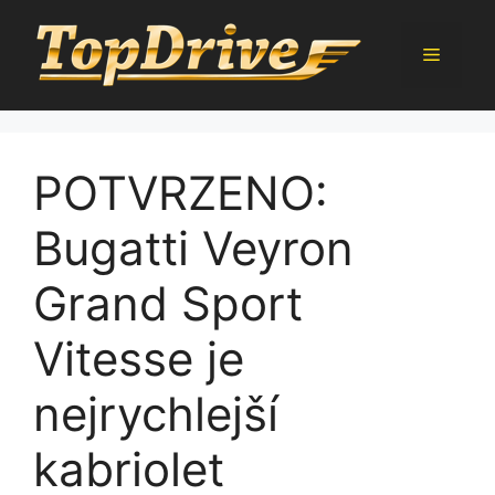
Přeskočit
na
Menu
obsah
POTVRZENO:
Bugatti Veyron
Grand Sport
Vitesse je
nejrychlejší
kabriolet