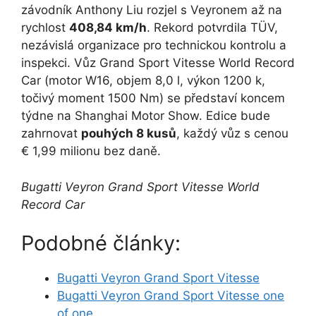
závodník
Anthony Liu
rozjel s Veyronem až na
rychlost
408,84 km/h
. Rekord potvrdila TÜV,
nezávislá organizace pro technickou kontrolu a
inspekci. Vůz Grand Sport Vitesse World Record
Car (motor W16, objem 8,0 l, výkon 1200 k,
točivý moment 1500 Nm) se představí koncem
týdne na Shanghai Motor Show. Edice bude
zahrnovat
pouhých 8 kusů
, každý vůz s cenou
€ 1,99 milionu bez daně.
Bugatti Veyron Grand Sport Vitesse World
Record Car
Podobné články:
Bugatti Veyron Grand Sport Vitesse
Bugatti Veyron Grand Sport Vitesse one
of one