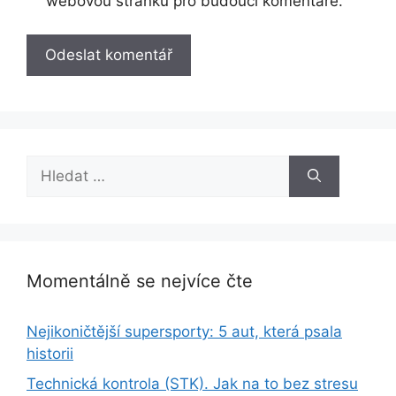
webovou stránku pro budoucí komentáře.
Hledat:
Momentálně se nejvíce čte
Nejikoničtější supersporty: 5 aut, která psala
historii
Technická kontrola (STK). Jak na to bez stresu