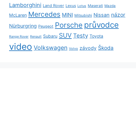
Lamborghini
Land Rover
Lexus
Maserati
Lotus
Mazda
Mercedes
názor
MINI
Nissan
McLaren
Mitsubishi
průvodce
Porsche
Nürburgring
Peugeot
SUV
Testy
Subaru
Toyota
Range Rover
Renault
video
Volkswagen
Škoda
závody
Volvo