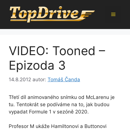
Přeskočit
na
Menu
obsah
VIDEO: Tooned –
Epizoda 3
14.8.2012
autor:
Tomáš Čanda
Třetí díl animovaného snímku od McLarenu je
tu. Tentokrát se podíváme na to, jak budou
vypadat Formule 1 v sezóně 2020.
Profesor M ukáže Hamiltonovi a Buttonovi