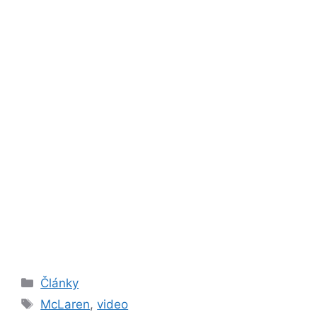
Rubriky
Články
Štítky
McLaren
,
video