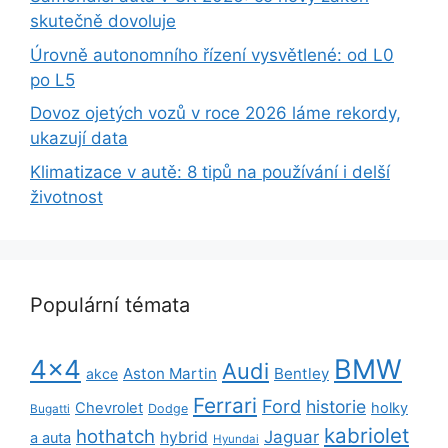
skutečně dovoluje
Úrovně autonomního řízení vysvětlené: od L0
po L5
Dovoz ojetých vozů v roce 2026 láme rekordy,
ukazují data
Klimatizace v autě: 8 tipů na používání i delší
životnost
Populární témata
BMW
4x4
Audi
Aston Martin
Bentley
akce
Ferrari
Ford
historie
Chevrolet
holky
Dodge
Bugatti
kabriolet
hothatch
Jaguar
hybrid
a auta
Hyundai