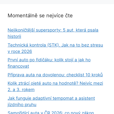
Momentálně se nejvíce čte
Nejikoničtější supersporty: 5 aut, která psala
historii
Technická kontrola (STK). Jak na to bez stresu
v roce 2026
První auto po řidičáku: kolik stojí a jak ho
financovat
Příprava auta na dovolenou: checklist 10 kroků
Kolik ztrácí ojeté auto na hodnotě? Nejvíc mezi
2. a 3. rokem
Jak funguje adaptivní tempomat a asistent
jízdního pruhu
Samořídící auta v ČR 2026: co nový zákon