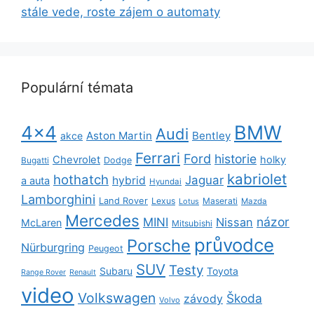
stále vede, roste zájem o automaty
Populární témata
BMW
4x4
Audi
Aston Martin
Bentley
akce
Ferrari
Ford
historie
Chevrolet
holky
Dodge
Bugatti
kabriolet
hothatch
Jaguar
hybrid
a auta
Hyundai
Lamborghini
Land Rover
Lexus
Maserati
Lotus
Mazda
Mercedes
názor
MINI
Nissan
McLaren
Mitsubishi
průvodce
Porsche
Nürburgring
Peugeot
SUV
Testy
Subaru
Toyota
Range Rover
Renault
video
Volkswagen
Škoda
závody
Volvo