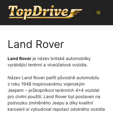
Přeskočit
na
Menu
obsah
Land Rover
Land Rover
je název britské automobilky
vyrábějící terénní a víceúčelová vozidla.
Název Land Rover patřil původně automobilu
z roku 1948 inspirovanému vojenským
Jeepem – průkopníkovi terénních 4×4 vozidel
pro civilní použití. Land Rover byl postaven na
podvozku zmíněného Jeepu a díky kvalitní
karoserii si vybudoval reputaci odolného vozidla