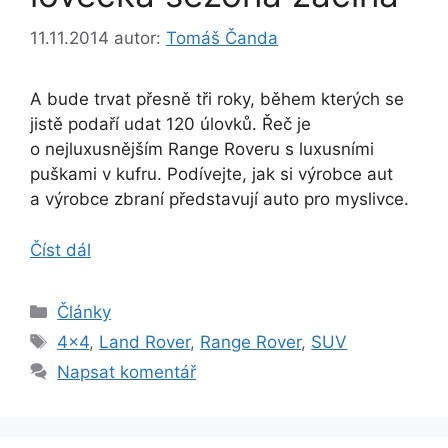
11.11.2014
autor:
Tomáš Čanda
A bude trvat přesně tři roky, během kterých se
jistě podaří udat 120 úlovků. Řeč je
o nejluxusnějším Range Roveru s luxusními
puškami v kufru. Podívejte, jak si výrobce aut
a výrobce zbraní představují auto pro myslivce.
Číst dál
Rubriky
Články
Štítky
4x4
,
Land Rover
,
Range Rover
,
SUV
Napsat komentář