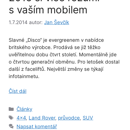
s vaším mobilem
1.7.2014
autor:
Jan Ševčík
Slavné „Disco“ je evergreenem v nabídce
britského výrobce. Prodává se již těžko
uvěřitelnou dobu čtvrt století. Momentálně jde
o čtvrtou generační obměnu. Pro letošek dostal
další z faceliftů. Největší změny se týkají
infotainmetu.
Číst dál
Rubriky
Články
Štítky
4x4
,
Land Rover
,
průvodce
,
SUV
Napsat komentář