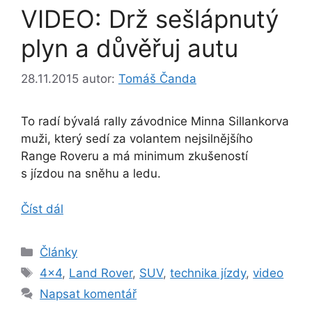
VIDEO: Drž sešlápnutý
plyn a důvěřuj autu
28.11.2015
autor:
Tomáš Čanda
To radí bývalá rally závodnice Minna Sillankorva
muži, který sedí za volantem nejsilnějšího
Range Roveru a má minimum zkušeností
s jízdou na sněhu a ledu.
Číst dál
Rubriky
Články
Štítky
4x4
,
Land Rover
,
SUV
,
technika jízdy
,
video
Napsat komentář