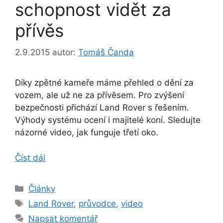
schopnost vidět za
přívěs
2.9.2015
autor:
Tomáš Čanda
Díky zpětné kameře máme přehled o dění za
vozem, ale už ne za přívěsem. Pro zvýšení
bezpečnosti přichází Land Rover s řešením.
Výhody systému ocení i majitelé koní. Sledujte
názorné video, jak funguje třetí oko.
Číst dál
Rubriky
Články
Štítky
Land Rover
,
průvodce
,
video
Napsat komentář