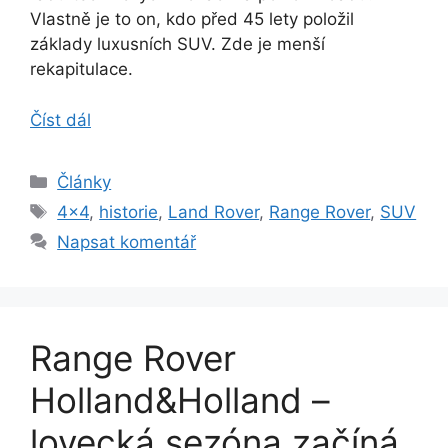
Vlastně je to on, kdo před 45 lety položil
základy luxusních SUV. Zde je menší
rekapitulace.
Číst dál
Rubriky
Články
Štítky
4x4
,
historie
,
Land Rover
,
Range Rover
,
SUV
Napsat komentář
Range Rover
Holland&Holland –
lovecká sezóna začíná