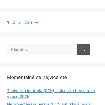
Stránka
Stránka
Stránka
1
2
3
Další
→
Hledat:
Momentálně se nejvíce čte
Technická kontrola (STK). Jak na to bez stresu
v roce 2026
Nejikoničtější supersporty: 5 aut, která psala