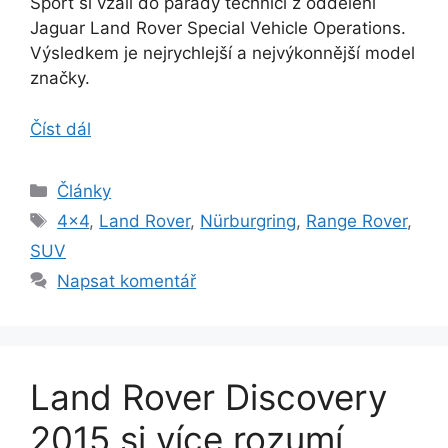
Sport si vzali do parády technici z oddělení
Jaguar Land Rover Special Vehicle Operations.
Výsledkem je nejrychlejší a nejvýkonnější model
značky.
Číst dál
Rubriky
Články
Štítky
4x4
,
Land Rover
,
Nürburgring
,
Range Rover
,
SUV
Napsat komentář
Land Rover Discovery
2015 si více rozumí