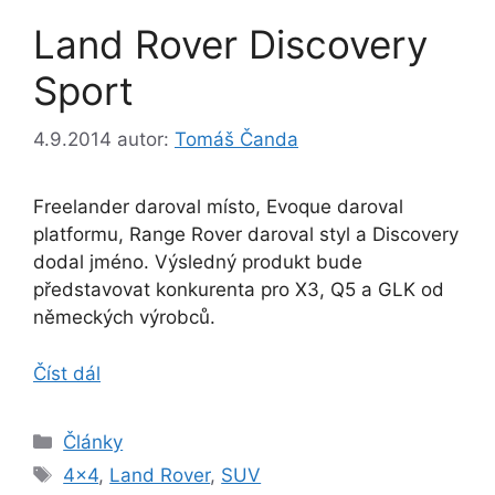
Land Rover Discovery
Sport
4.9.2014
autor:
Tomáš Čanda
Freelander daroval místo, Evoque daroval
platformu, Range Rover daroval styl a Discovery
dodal jméno. Výsledný produkt bude
představovat konkurenta pro X3, Q5 a GLK od
německých výrobců.
Číst dál
Rubriky
Články
Štítky
4x4
,
Land Rover
,
SUV