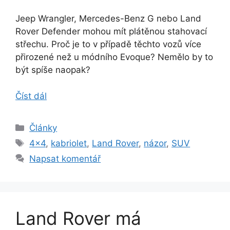
Jeep Wrangler, Mercedes-Benz G nebo Land
Rover Defender mohou mít plátěnou stahovací
střechu. Proč je to v případě těchto vozů více
přirozené než u módního Evoque? Nemělo by to
být spíše naopak?
Číst dál
Rubriky
Články
Štítky
4x4
,
kabriolet
,
Land Rover
,
názor
,
SUV
Napsat komentář
Land Rover má