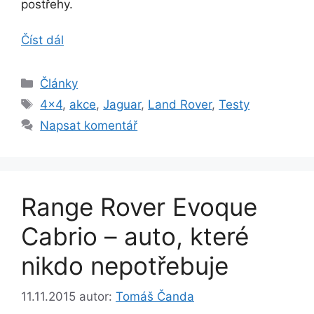
postřehy.
Číst dál
Rubriky
Články
Štítky
4x4
,
akce
,
Jaguar
,
Land Rover
,
Testy
Napsat komentář
Range Rover Evoque
Cabrio – auto, které
nikdo nepotřebuje
11.11.2015
autor:
Tomáš Čanda