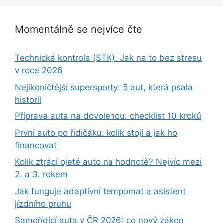
Momentálně se nejvíce čte
Technická kontrola (STK). Jak na to bez stresu
v roce 2026
Nejikoničtější supersporty: 5 aut, která psala
historii
Příprava auta na dovolenou: checklist 10 kroků
První auto po řidičáku: kolik stojí a jak ho
financovat
Kolik ztrácí ojeté auto na hodnotě? Nejvíc mezi
2. a 3. rokem
Jak funguje adaptivní tempomat a asistent
jízdního pruhu
Samořídící auta v ČR 2026: co nový zákon