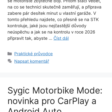
se motoristé zbytečně bojí. Přitom stačí vědět,
na co se technici skutečně zaměřují, a příprava
zabere pár desítek minut u vlastní garáže. V
tomto přehledu najdete, co přesně se na STK
kontroluje, jaké jsou nejčastější důvody
neúspěchu a jak se na kontrolu v roce 2026
připravit tak, abyste …
Číst dál
Rubriky
Praktické průvodce
Napsat komentář
Sygic Motorbike Mode:
novinka pro CarPlay a
Android Auto