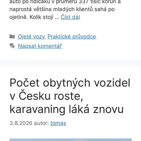
auto po řidičáku v průměru 337 tisíc korun a
naprostá většina mladých klientů sahá po
ojetině. Kolik stojí …
Číst dál
Rubriky
Ojeté vozy
,
Praktické průvodce
Napsat komentář
Počet obytných vozidel
v Česku roste,
karavaning láká znovu
3.8.2026
autor:
tomas