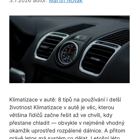
3.7.2026
autor:
Martin Novák
Klimatizace v autě: 8 tipů na používání i delší
životnost Klimatizace v autě je věc, kterou
většina řidičů začne řešit až ve chvíli, kdy
přestane chladit — obvykle v nejméně vhodný
okamžik uprostřed rozpálené dálnice. A přitom
právě letos má systém co dělat. Letošní léto