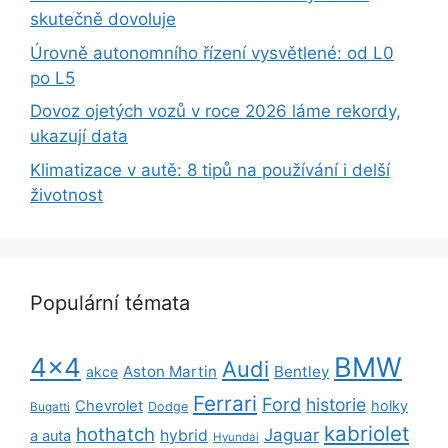
skutečně dovoluje
Úrovně autonomního řízení vysvětlené: od L0
po L5
Dovoz ojetých vozů v roce 2026 láme rekordy,
ukazují data
Klimatizace v autě: 8 tipů na používání i delší
životnost
Populární témata
BMW
4x4
Audi
Aston Martin
Bentley
akce
Ferrari
Ford
historie
Chevrolet
holky
Dodge
Bugatti
kabriolet
hothatch
Jaguar
hybrid
a auta
Hyundai