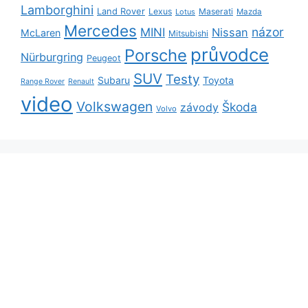
Lamborghini
Land Rover
Lexus
Maserati
Lotus
Mazda
Mercedes
názor
MINI
Nissan
McLaren
Mitsubishi
průvodce
Porsche
Nürburgring
Peugeot
SUV
Testy
Subaru
Toyota
Range Rover
Renault
video
Volkswagen
Škoda
závody
Volvo