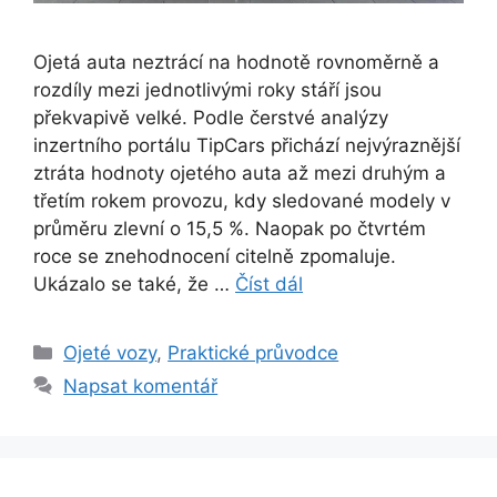
Ojetá auta neztrácí na hodnotě rovnoměrně a
rozdíly mezi jednotlivými roky stáří jsou
překvapivě velké. Podle čerstvé analýzy
inzertního portálu TipCars přichází nejvýraznější
ztráta hodnoty ojetého auta až mezi druhým a
třetím rokem provozu, kdy sledované modely v
průměru zlevní o 15,5 %. Naopak po čtvrtém
roce se znehodnocení citelně zpomaluje.
Ukázalo se také, že …
Číst dál
Rubriky
Ojeté vozy
,
Praktické průvodce
Napsat komentář