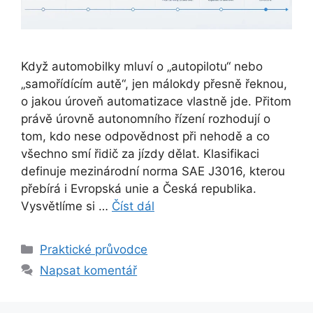
Když automobilky mluví o „autopilotu“ nebo
„samořídícím autě“, jen málokdy přesně řeknou,
o jakou úroveň automatizace vlastně jde. Přitom
právě úrovně autonomního řízení rozhodují o
tom, kdo nese odpovědnost při nehodě a co
všechno smí řidič za jízdy dělat. Klasifikaci
definuje mezinárodní norma SAE J3016, kterou
přebírá i Evropská unie a Česká republika.
Vysvětlíme si …
Číst dál
Rubriky
Praktické průvodce
Napsat komentář