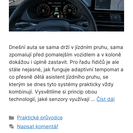
Dnešní auta se sama drží v jízdním pruhu, sama
zpomalují před pomalejším vozidlem a v koloně
dokážou i úplně zastavit. Pro řadu řidičů je ale
stále nejasné, jak funguje adaptivní tempomat a
co přesně dělá asistent jízdního pruhu, se
kterým se dnes tyto systémy prakticky vždy
kombinují. Vysvětlíme si princip obou
technologií, jaké senzory využívají …
Číst dál
Rubriky
Praktické průvodce
Napsat komentář