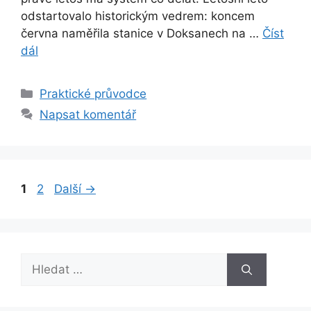
odstartovalo historickým vedrem: koncem
června naměřila stanice v Doksanech na …
Číst
dál
Rubriky
Praktické průvodce
Napsat komentář
Stránka
Stránka
1
2
Další
→
Hledat: