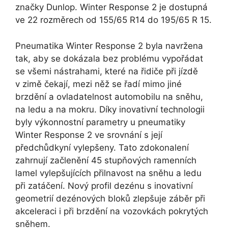
značky Dunlop. Winter Response 2 je dostupná
ve 22 rozměrech od 155/65 R14 do 195/65 R 15.
Pneumatika Winter Response 2 byla navržena
tak, aby se dokázala bez problému vypořádat
se všemi nástrahami, které na řidiče při jízdě
v zimě čekají, mezi něž se řadí mimo jiné
brzdění a ovladatelnost automobilu na sněhu,
na ledu a na mokru. Díky inovativní technologii
byly výkonnostní parametry u pneumatiky
Winter Response 2 ve srovnání s její
předchůdkyní vylepšeny. Tato zdokonalení
zahrnují začlenění 45 stupňových ramenních
lamel vylepšujících přilnavost na sněhu a ledu
při zatáčení. Nový profil dezénu s inovativní
geometrií dezénových bloků zlepšuje záběr při
akceleraci i při brzdění na vozovkách pokrytých
sněhem.