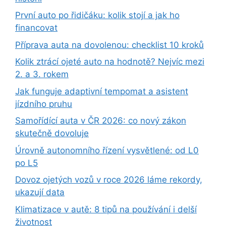
První auto po řidičáku: kolik stojí a jak ho
financovat
Příprava auta na dovolenou: checklist 10 kroků
Kolik ztrácí ojeté auto na hodnotě? Nejvíc mezi
2. a 3. rokem
Jak funguje adaptivní tempomat a asistent
jízdního pruhu
Samořídící auta v ČR 2026: co nový zákon
skutečně dovoluje
Úrovně autonomního řízení vysvětlené: od L0
po L5
Dovoz ojetých vozů v roce 2026 láme rekordy,
ukazují data
Klimatizace v autě: 8 tipů na používání i delší
životnost