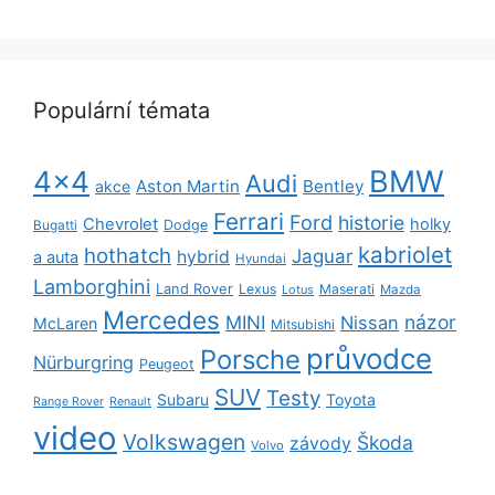
Populární témata
BMW
4x4
Audi
Aston Martin
Bentley
akce
Ferrari
Ford
historie
Chevrolet
holky
Dodge
Bugatti
kabriolet
hothatch
Jaguar
hybrid
a auta
Hyundai
Lamborghini
Land Rover
Lexus
Maserati
Lotus
Mazda
Mercedes
názor
MINI
Nissan
McLaren
Mitsubishi
průvodce
Porsche
Nürburgring
Peugeot
SUV
Testy
Subaru
Toyota
Range Rover
Renault
video
Volkswagen
Škoda
závody
Volvo