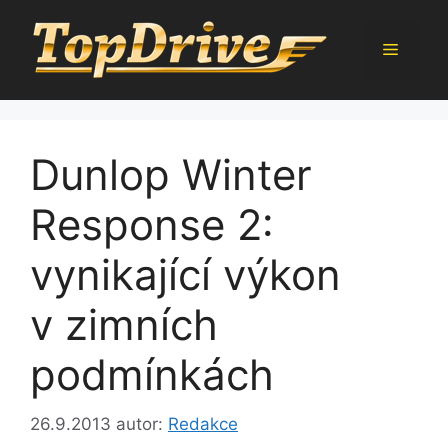
Přeskočit
na
Menu
obsah
Dunlop Winter
Response 2:
vynikající výkon
v zimních
podmínkách
26.9.2013
autor:
Redakce