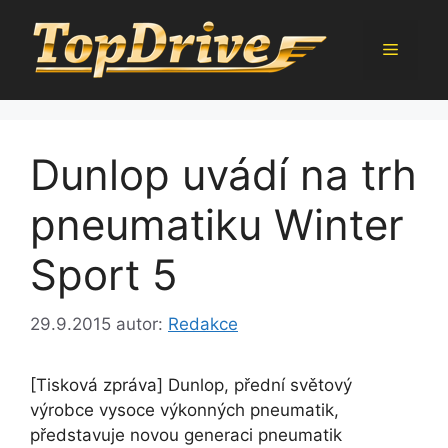
Přeskočit
na
Menu
obsah
Dunlop uvádí na trh
pneumatiku Winter
Sport 5
29.9.2015
autor:
Redakce
[Tisková zpráva] Dunlop, přední světový
výrobce vysoce výkonných pneumatik,
představuje novou generaci pneumatik