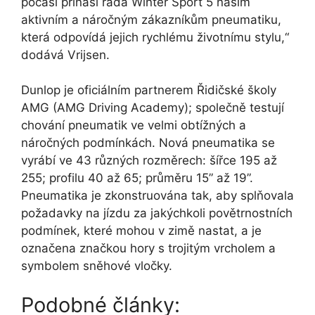
počasí přináší řada Winter Sport 5 našim
aktivním a náročným zákazníkům pneumatiku,
která odpovídá jejich rychlému životnímu stylu,
dodává Vrijsen.
Dunlop je oficiálním partnerem Řidičské školy
AMG (AMG Driving Academy); společně testují
chování pneumatik ve velmi obtížných a
náročných podmínkách. Nová pneumatika se
vyrábí ve 43 různých rozměrech: šířce 195 až
255; profilu 40 až 65; průměru 15” až 19”.
Pneumatika je zkonstruována tak, aby splňovala
požadavky na jízdu za jakýchkoli povětrnostních
podmínek, které mohou v zimě nastat, a je
označena značkou hory s trojitým vrcholem a
symbolem sněhové vločky.
Podobné články: