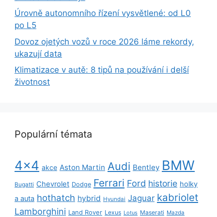
Úrovně autonomního řízení vysvětlené: od L0
po L5
Dovoz ojetých vozů v roce 2026 láme rekordy,
ukazují data
Klimatizace v autě: 8 tipů na používání i delší
životnost
Populární témata
BMW
4x4
Audi
Aston Martin
Bentley
akce
Ferrari
Ford
historie
Chevrolet
holky
Dodge
Bugatti
kabriolet
hothatch
Jaguar
hybrid
a auta
Hyundai
Lamborghini
Land Rover
Lexus
Maserati
Lotus
Mazda