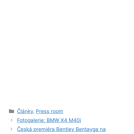
Rubriky
Články
,
Press room
Fotogalerie: BMW X4 M40i
Česká premiéra Bentley Bentayga na