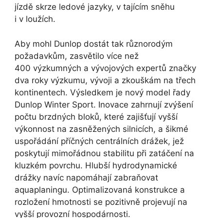
jízdě skrze ledové jazyky, v tajícím sněhu
i v loužích.
Aby mohl Dunlop dostát tak různorodým
požadavkům, zasvětilo více než
400 výzkumných a vývojových expertů značky
dva roky výzkumu, vývoji a zkouškám na třech
kontinentech. Výsledkem je nový model řady
Dunlop Winter Sport. Inovace zahrnují zvýšení
počtu brzdných bloků, které zajišťují vyšší
výkonnost na zasněžených silnicích, a šikmé
uspořádání příčných centrálních drážek, jež
poskytují mimořádnou stabilitu při zatáčení na
kluzkém povrchu. Hlubší hydrodynamické
drážky navíc napomáhají zabraňovat
aquaplaningu. Optimalizovaná konstrukce a
rozložení hmotnosti se pozitivně projevují na
vyšší provozní hospodárnosti.