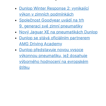
Dunlop Winter Response 2: vynikající
výkon v zimních podmínkách
Společnost Goodyear uvádí na trh
9. generaci své zimní pneumatiky
Nový Jaguar XE na pneumatikách Dunlop
Dunlop se stává oficiálním partnerem
AMG Driving Academy
Dunlop představuje novou vysoce
výkonnou pneumatiku, jež dosahuje
výborného hodnocení na evropském
štítku