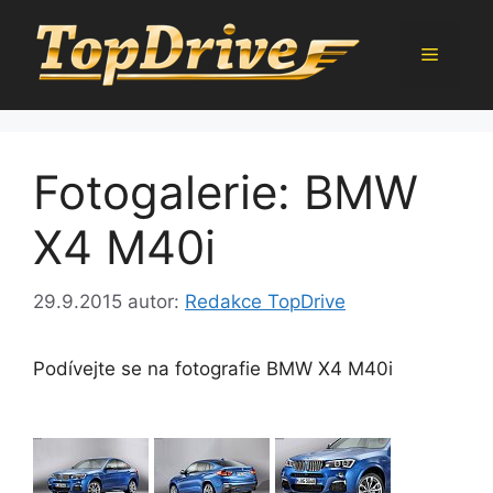
Přeskočit
na
Menu
obsah
Fotogalerie: BMW
X4 M40i
29.9.2015
autor:
Redakce TopDrive
Podívejte se na fotografie BMW X4 M40i