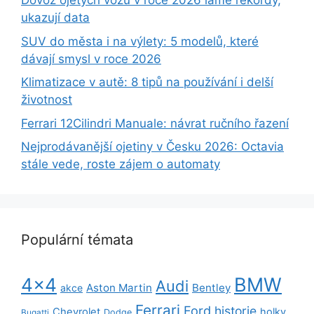
Dovoz ojetých vozů v roce 2026 láme rekordy,
ukazují data
SUV do města i na výlety: 5 modelů, které
dávají smysl v roce 2026
Klimatizace v autě: 8 tipů na používání i delší
životnost
Ferrari 12Cilindri Manuale: návrat ručního řazení
Nejprodávanější ojetiny v Česku 2026: Octavia
stále vede, roste zájem o automaty
Populární témata
BMW
4x4
Audi
Aston Martin
Bentley
akce
Ferrari
Ford
historie
Chevrolet
holky
Dodge
Bugatti