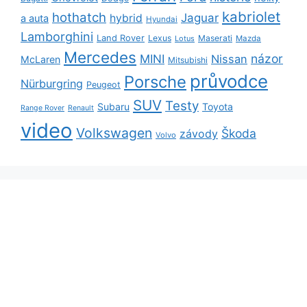
kabriolet
hothatch
Jaguar
hybrid
a auta
Hyundai
Lamborghini
Land Rover
Lexus
Maserati
Lotus
Mazda
Mercedes
názor
MINI
Nissan
McLaren
Mitsubishi
průvodce
Porsche
Nürburgring
Peugeot
SUV
Testy
Subaru
Toyota
Range Rover
Renault
video
Volkswagen
Škoda
závody
Volvo