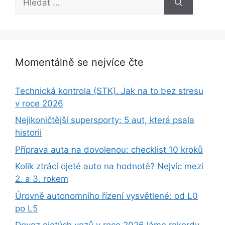
Momentálně se nejvíce čte
Technická kontrola (STK). Jak na to bez stresu
v roce 2026
Nejikoničtější supersporty: 5 aut, která psala
historii
Příprava auta na dovolenou: checklist 10 kroků
Kolik ztrácí ojeté auto na hodnotě? Nejvíc mezi
2. a 3. rokem
Úrovně autonomního řízení vysvětlené: od L0
po L5