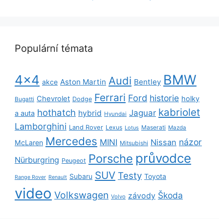
Populární témata
BMW
4x4
Audi
Aston Martin
Bentley
akce
Ferrari
Ford
historie
Chevrolet
holky
Dodge
Bugatti
kabriolet
hothatch
Jaguar
hybrid
a auta
Hyundai
Lamborghini
Land Rover
Lexus
Maserati
Lotus
Mazda
Mercedes
názor
MINI
Nissan
McLaren
Mitsubishi
průvodce
Porsche
Nürburgring
Peugeot
SUV
Testy
Subaru
Toyota
Range Rover
Renault
video
Volkswagen
Škoda
závody
Volvo