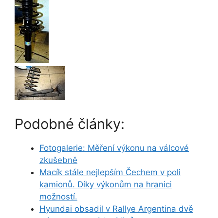
Podobné články:
Fotogalerie: Měření výkonu na válcové
zkušebně
Macík stále nejlepším Čechem v poli
kamionů. Díky výkonům na hranici
možností.
Hyundai obsadil v Rallye Argentina dvě