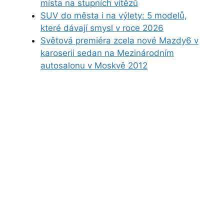
místa na stupních vítězů
SUV do města i na výlety: 5 modelů,
které dávají smysl v roce 2026
Světová premiéra zcela nové Mazdy6 v
karoserii sedan na Mezinárodním
autosalonu v Moskvě 2012