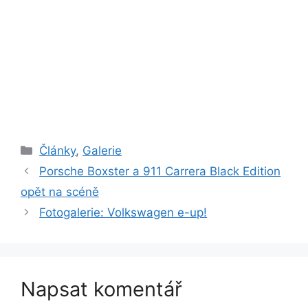
Rubriky
Články
,
Galerie
Porsche Boxster a 911 Carrera Black Edition
opět na scéně
Fotogalerie: Volkswagen e-up!
Napsat komentář