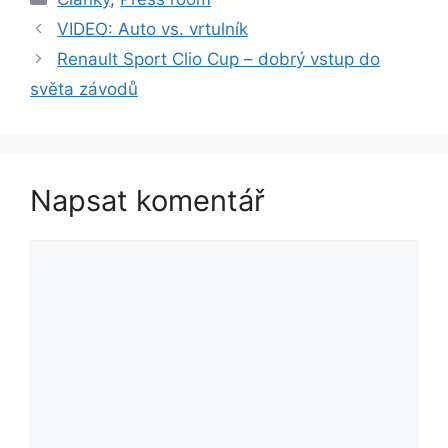
VIDEO: Auto vs. vrtulník
Renault Sport Clio Cup – dobrý vstup do
světa závodů
Napsat komentář
Komentář