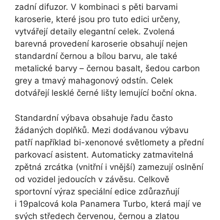
zadní difuzor. V kombinaci s pěti barvami
karoserie, které jsou pro tuto edici určeny,
vytvářejí detaily elegantní celek. Zvolená
barevná provedení karoserie obsahují nejen
standardní černou a bílou barvu, ale také
metalické barvy – černou basalt, šedou carbon
grey a tmavý mahagonový odstín. Celek
dotvářejí lesklé černé lišty lemující boční okna.
Standardní výbava obsahuje řadu často
žádaných doplňků. Mezi dodávanou výbavu
patří například bi-xenonové světlomety a přední
parkovací asistent. Automaticky zatmavitelná
zpětná zrcátka (vnitřní i vnější) zamezují oslnění
od vozidel jedoucích v závěsu. Celkově
sportovní výraz speciální edice zdůrazňují
i 19palcová kola Panamera Turbo, která mají ve
svých středech červenou, černou a zlatou