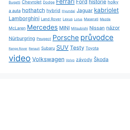
Ferrari
Ford
historie
Chevrolet
holky
Dodge
Bugatti
kabriolet
hothatch
Jaguar
hybrid
a auta
Hyundai
Lamborghini
Land Rover
Lexus
Maserati
Lotus
Mazda
Mercedes
názor
MINI
Nissan
McLaren
Mitsubishi
průvodce
Porsche
Nürburgring
Peugeot
SUV
Testy
Subaru
Toyota
Range Rover
Renault
video
Volkswagen
Škoda
závody
Volvo