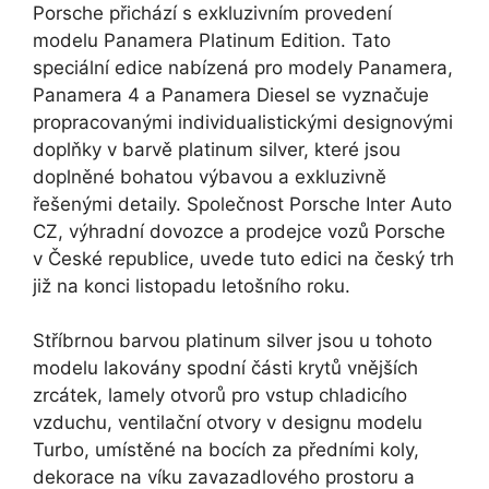
Porsche přichází s exkluzivním provedení
modelu Panamera Platinum Edition. Tato
speciální edice nabízená pro modely Panamera,
Panamera 4 a Panamera Diesel se vyznačuje
propracovanými individualistickými designovými
doplňky v barvě platinum silver, které jsou
doplněné bohatou výbavou a exkluzivně
řešenými detaily. Společnost Porsche Inter Auto
CZ, výhradní dovozce a prodejce vozů Porsche
v České republice, uvede tuto edici na český trh
již na konci listopadu letošního roku.
Stříbrnou barvou platinum silver jsou u tohoto
modelu lakovány spodní části krytů vnějších
zrcátek, lamely otvorů pro vstup chladicího
vzduchu, ventilační otvory v designu modelu
Turbo, umístěné na bocích za předními koly,
dekorace na víku zavazadlového prostoru a