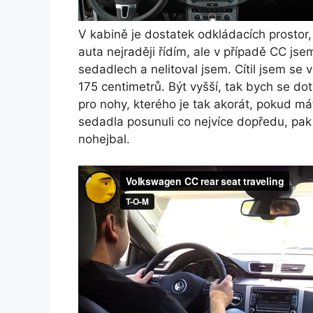
V kabině je dostatek odkládacích prostor,
auta nejraději řídím, ale v případě CC jse
sedadlech a nelitoval jsem. Cítil jsem se
175 centimetrů. Být vyšší, tak bych se do
pro nohy, kterého je tak akorát, pokud má
sedadla posunuli co nejvíce dopředu, pa
nohejbal.