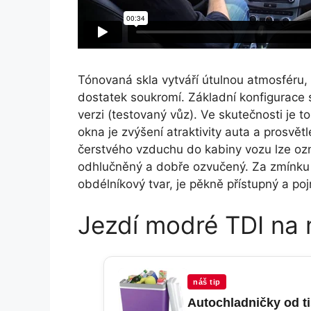
Tónovaná skla vytváří útulnou atmosféru, 
dostatek soukromí. Základní konfigurace se
verzi (testovaný vůz). Ve skutečnosti je 
okna je zvýšení atraktivity auta a prosvětle
čerstvého vzduchu do kabiny vozu lze ozna
odhlučněný a dobře ozvučený. Za zmínku s
obdélníkový tvar, je pěkně přístupný a poj
Jezdí modré TDI na
náš tip
Autochladničky od t