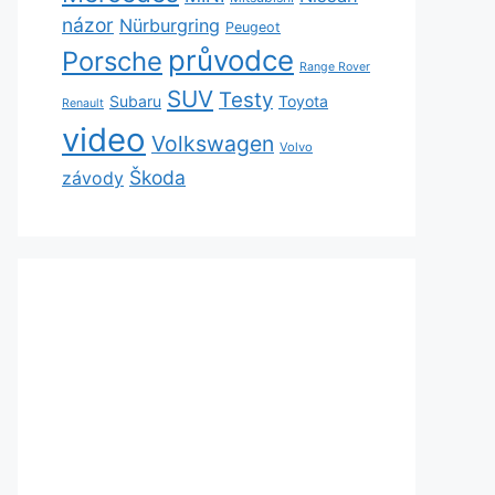
názor
Nürburgring
Peugeot
průvodce
Porsche
Range Rover
SUV
Testy
Subaru
Toyota
Renault
video
Volkswagen
Volvo
Škoda
závody