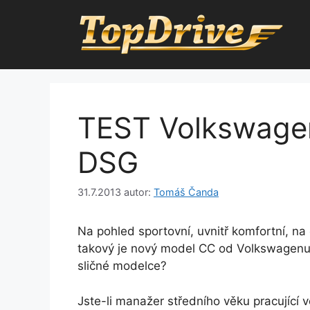
Přeskočit
na
obsah
TEST Volkswagen
DSG
31.7.2013
autor:
Tomáš Čanda
Na pohled sportovní, uvnitř komfortní, na
takový je nový model CC od Volkswagenu. J
sličné modelce?
Jste-li manažer středního věku pracující v