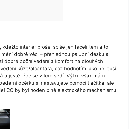
t
, kdežto interiér prošel spíše jen faceliftem a to
mění dobré věci – přehlednou palubní desku a
zí dobré boční vedení a komfort na dlouhých
vedení kůže/alcantara, což hodnotím jako nejlepší
 a ještě lépe se v tom sedí. Výtku však mám
bederní opěrku si nastavujete pomocí tlačítka, ale
el CC by byl hoden plně elektrického mechanismu