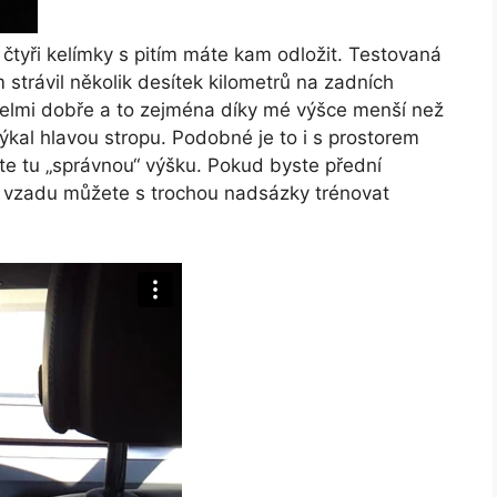
 čtyři kelímky s pitím máte kam odložit. Testovaná
m strávil několik desítek kilometrů na zadních
 velmi dobře a to zejména díky mé výšce menší než
týkal hlavou stropu. Podobné je to i s prostorem
te tu „správnou“ výšku. Pokud byste přední
k vzadu můžete s trochou nadsázky trénovat