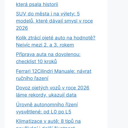
která psala historii
SUV do města i na výlety: 5
modelů, které dávají smysl v roce
2026
Kolik ztrácí ojeté auto na hodnotě?
Nejvíc mezi 2. a 3. rokem
Příprava auta na dovolenou:
checklist 10 kroků
Ferrari 12Cilindri Manuale: návrat
ručního řazení
Dovoz ojetých vozů v roce 2026
láme rekordy, ukazují data
Úrovně autonomního řízení
vysvětlené: od L0 po L5
Klimatizace v autě: 8 tipů na