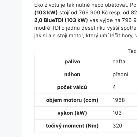
Eko životu je tak nutné něco obětovat. Po
(103 kW)
stojí od 766 900 Kč resp. od 
2,0 BlueTDI (103 kW)
vás vyjde na 796 9
modré TDI o jednu desetinku vyšší spotřebu
jak si ale stojí motor, který umí léčit hory, 
Tec
palivo
nafta
náhon
přední
počet válců
4
objem motoru (ccm)
1968
výkon (kW)
103
točivý moment (Nm)
320