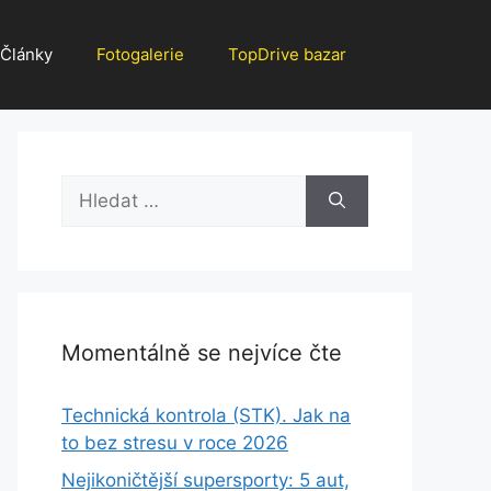
Články
Fotogalerie
TopDrive bazar
Hledat:
Momentálně se nejvíce čte
Technická kontrola (STK). Jak na
to bez stresu v roce 2026
Nejikoničtější supersporty: 5 aut,