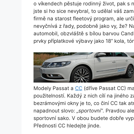
o víkendech pěstuje rodinný život, pak s
jste si ho sice nevybral, to udělal váš za
firmě na starost fleetový program, ale urči
nevyčnívá z řady, podobně jako vy, že? 
automobil, obzvláště s bílou barvou Can
prvky příplatkové výbavy jako 18“ kola, t
Modely Passat a
CC
(dříve Passat CC) maj
použitelností. Každý z nich cílí na jiného
bezrámovými okny je to, co činí CC tak a
napadnout slovo:
„sportovní“
. Pravdou ale
sportovní sako. V obou budete dobře vypa
Přednosti CC hledejte jinde.