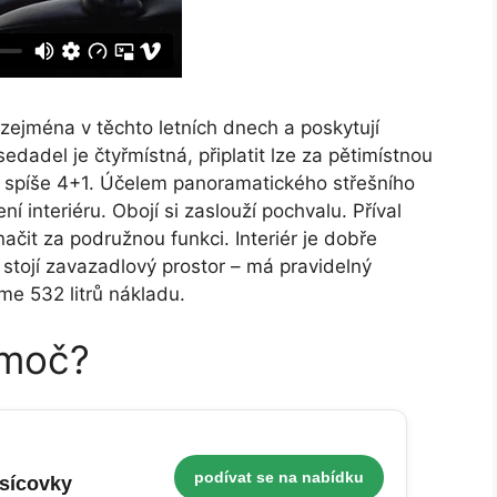
zejména v těchto letních dnech a poskytují
dadel je čtyřmístná, připlatit lze za pětimístnou
to spíše 4+1. Účelem panoramatického střešního
ní interiéru. Obojí si zaslouží pochvalu. Příval
čit za podružnou funkci. Interiér je dobře
tojí zavazadlový prostor – má pravidelný
me 532 litrů nákladu.
 moč?
podívat se na nabídku
isícovky