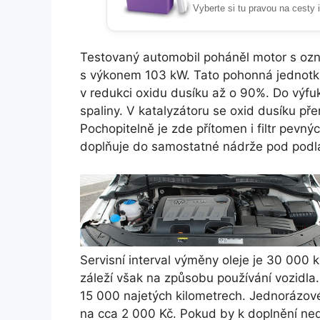
Vyberte si tu pravou na cesty 
Testovaný automobil poháněl motor s o
s výkonem 103 kW. Tato pohonná jednotka 
v redukci oxidu dusíku až o 90%. Do výfuk
spaliny. V katalyzátoru se oxid dusíku p
Pochopitelně je zde přítomen i filtr pevný
doplňuje do samostatné nádrže pod podl
Servisní interval výměny oleje je 30 000 
záleží však na způsobu používání vozidla
15 000 najetých kilometrech. Jednorázov
na cca 2 000 Kč. Pokud by k doplnění nedo