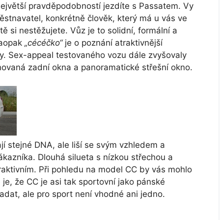
 největší pravděpodobností jezdíte s Passatem. Vy
městnavatel, konkrétně člověk, který má u vás ve
tě si nestěžujete. Vůz je to solidní, formální a
Naopak
„cécéčko“
je o poznání atraktivnější
dy. Sex-appeal testovaného vozu dále zvyšovaly
ónovaná zadní okna a panoramatické střešní okno.
í stejné DNA, ale liší se svým vzhledem a
 zákazníka. Dlouhá silueta s nízkou střechou a
traktivním. Při pohledu na model CC by vás mohlo
 je, že CC je asi tak sportovní jako pánské
dat, ale pro sport není vhodné ani jedno.