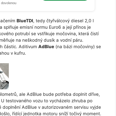
i dovolenou
značením
BlueTDI
, tedy čtyřválcový diesel 2,0 l
splňuje emisní normu Euro6 a její přínos je
ového potrubí se vstřikuje močovina, která čistí
řeměňuje na neškodný dusík a vodní páru.
ch částic. Aditivum
AdBlue
(na bázi močoviny) se
ahou v kufru.
kilometrů, ale AdBlue bude potřeba doplnit dříve,
. U testovaného vozu to vycházelo zhruba po
é doplnění AdBlue v autorizovaném servisu vyjde
šlo, řídící jednotka motoru sníží točivý moment.