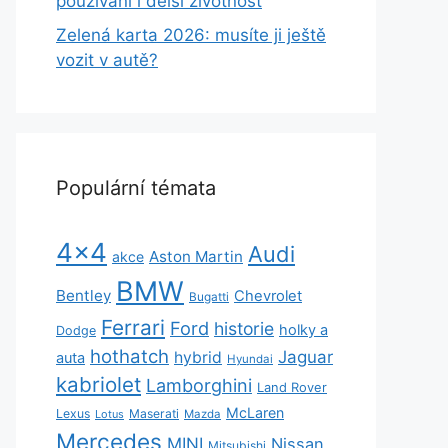
používání i delší životnost
Zelená karta 2026: musíte ji ještě
vozit v autě?
Populární témata
4x4
Audi
Aston Martin
akce
BMW
Bentley
Chevrolet
Bugatti
Ferrari
Ford
historie
holky a
Dodge
hothatch
Jaguar
hybrid
auta
Hyundai
kabriolet
Lamborghini
Land Rover
McLaren
Lexus
Maserati
Lotus
Mazda
Mercedes
MINI
Nissan
Mitsubishi