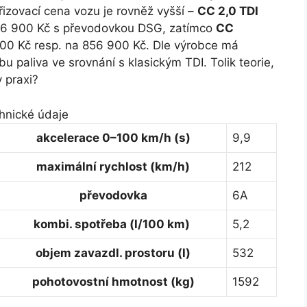
řizovací cena vozu je rovněž vyšší –
CC 2,0 TDI
826 900 Kč s převodovkou DSG, zatímco
CC
00 Kč resp. na 856 900 Kč. Dle výrobce má
 paliva ve srovnání s klasickým TDI. Tolik teorie,
v praxi?
hnické údaje
akcelerace 0–100 km/h (s)
9,9
maximální rychlost (km/h)
212
převodovka
6A
kombi. spotřeba (l/100 km)
5,2
objem zavazdl. prostoru (l)
532
pohotovostní hmotnost (kg)
1592