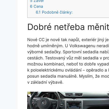
5
Závěr
6
Cena
6.1
Podobné články:
Dobré netřeba měni
Nové CC je nové tak napůl, exteriér jiný je
hodně umírněným. U Volkswagenu neradi 
výborné sedačky. Sportovní sedadla nabí
cestách. Testovaný vůz měl sedadla v pro
možnou kombinaci, neboť to dobře vypadá
k poloelektrickému ovládání – opěradlo a 
posun sedadla manuálně. Myslím, že mod
v základní výbavě.