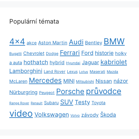
Populární témata
BMW
4x4
Audi
Aston Martin
Bentley
akce
Ferrari
Ford
historie
Chevrolet
holky
Dodge
Bugatti
kabriolet
hothatch
Jaguar
hybrid
a auta
Hyundai
Lamborghini
Land Rover
Lexus
Maserati
Lotus
Mazda
Mercedes
názor
MINI
Nissan
McLaren
Mitsubishi
průvodce
Porsche
Nürburgring
Peugeot
SUV
Testy
Subaru
Toyota
Range Rover
Renault
video
Volkswagen
Škoda
závody
Volvo