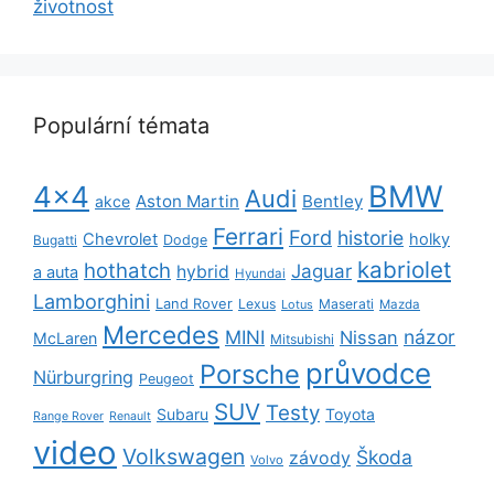
životnost
Populární témata
BMW
4x4
Audi
Aston Martin
Bentley
akce
Ferrari
Ford
historie
Chevrolet
holky
Dodge
Bugatti
kabriolet
hothatch
Jaguar
hybrid
a auta
Hyundai
Lamborghini
Land Rover
Lexus
Maserati
Lotus
Mazda
Mercedes
názor
MINI
Nissan
McLaren
Mitsubishi
průvodce
Porsche
Nürburgring
Peugeot
SUV
Testy
Subaru
Toyota
Range Rover
Renault
video
Volkswagen
Škoda
závody
Volvo