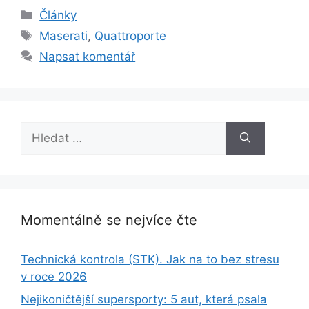
Rubriky
Články
Štítky
Maserati
,
Quattroporte
Napsat komentář
Hledat:
Momentálně se nejvíce čte
Technická kontrola (STK). Jak na to bez stresu
v roce 2026
Nejikoničtější supersporty: 5 aut, která psala