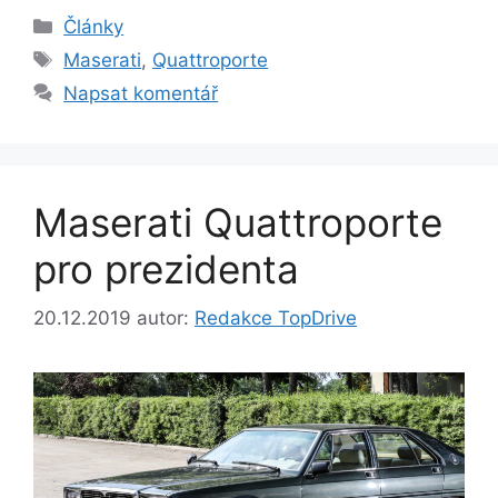
Rubriky
Články
Štítky
Maserati
,
Quattroporte
Napsat komentář
Maserati Quattroporte
pro prezidenta
20.12.2019
autor:
Redakce TopDrive