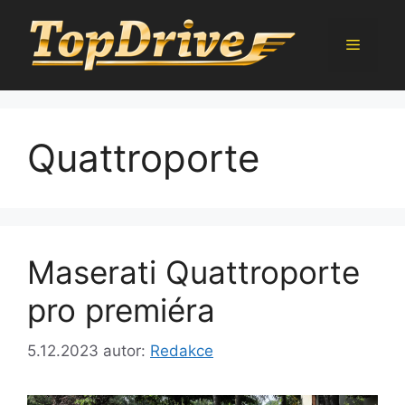
Přeskočit
na
Menu
obsah
Quattroporte
Maserati Quattroporte
pro premiéra
5.12.2023
autor:
Redakce