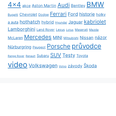
BMW
4x4
Audi
Aston Martin
Bentley
akce
Ferrari
Ford
historie
Chevrolet
holky
Dodge
Bugatti
kabriolet
hothatch
Jaguar
hybrid
a auta
Hyundai
Lamborghini
Land Rover
Lexus
Maserati
Lotus
Mazda
Mercedes
názor
MINI
Nissan
McLaren
Mitsubishi
průvodce
Porsche
Nürburgring
Peugeot
SUV
Testy
Subaru
Toyota
Range Rover
Renault
video
Volkswagen
Škoda
závody
Volvo