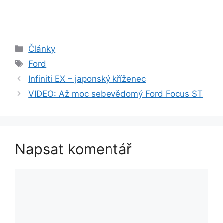
Rubriky
Články
Štítky
Ford
Infiniti EX – japonský kříženec
VIDEO: Až moc sebevědomý Ford Focus ST
Napsat komentář
Komentář