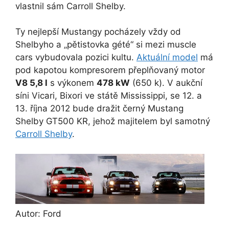
vlastnil sám Carroll Shelby.
Ty nejlepší Mustangy pocházely vždy od
Shelbyho a „pětistovka gété“ si mezi muscle
cars vybudovala pozici kultu.
Aktuální model
má
pod kapotou kompresorem přeplňovaný motor
V8 5,8 l
s výkonem
478 kW
(650 k). V aukční
síni Vicari, Bixori ve státě Mississippi, se 12. a
13. října 2012 bude dražit černý Mustang
Shelby GT500 KR, jehož majitelem byl samotný
Carroll Shelby
.
Autor: Ford