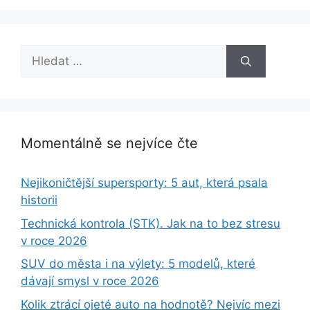
Hledat:
Momentálně se nejvíce čte
Nejikoničtější supersporty: 5 aut, která psala
historii
Technická kontrola (STK). Jak na to bez stresu
v roce 2026
SUV do města i na výlety: 5 modelů, které
dávají smysl v roce 2026
Kolik ztrácí ojeté auto na hodnotě? Nejvíc mezi