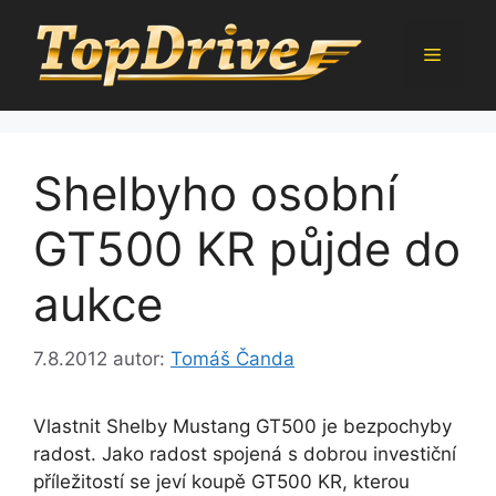
Přeskočit
na
Menu
obsah
Shelbyho osobní
GT500 KR půjde do
aukce
7.8.2012
autor:
Tomáš Čanda
Vlastnit Shelby Mustang GT500 je bezpochyby
radost. Jako radost spojená s dobrou investiční
příležitostí se jeví koupě GT500 KR, kterou