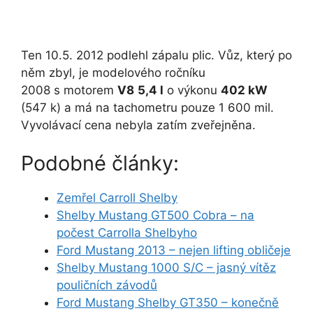
Ten 10.5. 2012 podlehl zápalu plic. Vůz, který po
něm zbyl, je modelového ročníku
2008 s motorem
V8
5,4 l
o výkonu
402 kW
(547 k) a má na tachometru pouze 1 600 mil.
Vyvolávací cena nebyla zatím zveřejněna.
Podobné články:
Zemřel Carroll Shelby
Shelby Mustang GT500 Cobra – na
počest Carrolla Shelbyho
Ford Mustang 2013 – nejen lifting obličeje
Shelby Mustang 1000 S/C – jasný vítěz
pouličních závodů
Ford Mustang Shelby GT350 – konečně