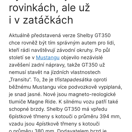
rovinkách, ale už
i v zatáčkách
Aktuálně představená verze Shelby GT350
chce rovněž být tím správným autem pro lidi,
kteří rádi navštěvují závodní okruhy. Po půl
století se v
Mustangu
objevilo nezávislé
zavěšení zadní nápravy, takže GT350 už
nemusí stavět na jízdních vlastnostech
„Transitu“. To, že je
třistapadesátka
oproti
běžnému Mustangu více podvozkově vypiplaná,
je snad jasné. Nové jsou magneto-reologické
tlumiče Magne Ride. K silnému vozu patří také
schopné brzdy. Shelby GT350 má vpředu
6pístkové třmeny s kotouči o průměru 394 mm,
vzadu jsou 4pístkově třmeny s kotouči
o průměru 380 mm. Dodavatelem brzd je