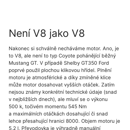
Není V8 jako V8
Nakonec si schválně necháváme motor. Ano, je
to V8, ale není to typ Coyote pohánějící běžný
Mustang GT. V případě Shelby GT350 Ford
poprvé použil plochou klikovou hřídel. Plnění
motoru je atmosférické a díky zmíněné klice
může motor dosahovat vyšších otáček. Zatím
nejsou známy konkrétní technické údaje (snad
v nejbližších dnech), ale mluví se o výkonu
500 k, točivém momentu 545 Nm
a maximálních otáčkách dosahující či snad
lehce přesahující hranici 8000. Objem motoru je
5,2 l. Převodovka je výhradně manuální