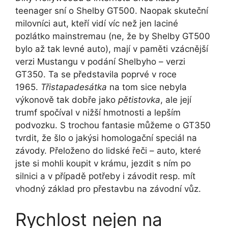
teenager sní o Shelby GT500. Naopak skuteční
milovníci aut, kteří vidí víc než jen laciné
pozlátko mainstremau (ne, že by Shelby GT500
bylo až tak levné auto), mají v paměti vzácnější
verzi Mustangu v podání Shelbyho – verzi
GT350. Ta se představila poprvé v roce
1965.
Třistapadesátka
na tom sice nebyla
výkonově tak dobře jako
pětistovka
, ale její
trumf spočíval v nižší hmotnosti a lepším
podvozku. S trochou fantasie můžeme o GT350
tvrdit, že šlo o jakýsi homologační speciál na
závody. Přeloženo do lidské řeči – auto, které
jste si mohli koupit v krámu, jezdit s ním po
silnici a v případě potřeby i závodit resp. mít
vhodný základ pro přestavbu na závodní vůz.
Rychlost nejen na