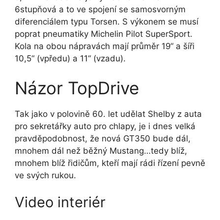
6stupňová a to ve spojení se samosvorným
diferenciálem typu Torsen. S výkonem se musí
poprat pneumatiky Michelin Pilot SuperSport.
Kola na obou nápravách mají průměr 19“ a šíři
10,5“ (vpředu) a 11“ (vzadu).
Názor TopDrive
Tak jako v polovině 60. let udělat Shelby z auta
pro sekretářky auto pro chlapy, je i dnes velká
pravděpodobnost, že nová GT350 bude dál,
mnohem dál než běžný Mustang…tedy blíž,
mnohem blíž řidičům, kteří mají rádi řízení pevně
ve svých rukou.
Video interiér