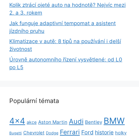
Kolik ztrácí ojeté auto na hodnotě? Nejvíc mezi
2. a 3. rokem
Jak funguje adaptivní tempomat a asistent
jízdního pruhu
Klimatizace v autě: 8 tipů na používání i delší
životnost
Úrovně autonomního řízení vysvětlené: od L0
po L5
Populární témata
BMW
4x4
Audi
Aston Martin
Bentley
akce
Ferrari
Ford
historie
Chevrolet
holky
Dodge
Bugatti