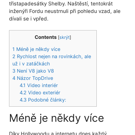
třistapadesátky Shelby. Naštěstí, tentokrát
inženýři Fordu neustrnuli při pohledu vzad, ale
dívali se i vpřed.
Contents
[
skrýt
]
1
Méně je někdy více
2
Rychlost nejen na rovinkách, ale
už i v zatáčkách
3
Není V8 jako V8
4
Názor TopDrive
4.1
Video interiér
4.2
Video exteriér
4.3
Podobné články:
Méně je někdy více
Díky Hollywoodu a internetu dnes každý