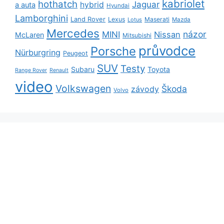
kabriolet
hothatch
Jaguar
hybrid
a auta
Hyundai
Lamborghini
Land Rover
Lexus
Maserati
Lotus
Mazda
Mercedes
názor
MINI
Nissan
McLaren
Mitsubishi
průvodce
Porsche
Nürburgring
Peugeot
SUV
Testy
Subaru
Toyota
Range Rover
Renault
video
Volkswagen
Škoda
závody
Volvo