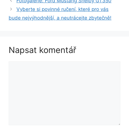
Fotogalerie: Ford Mustang Shelby GT350
Vyberte si povinné ručení, které pro vás
bude nejvýhodnější, a neutrácejte zbytečně!
Napsat komentář
Komentář