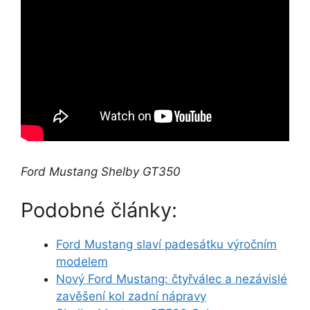
Ford Mustang Shelby GT350
Podobné články:
Ford Mustang slaví padesátku výročním
modelem
Nový Ford Mustang: čtyřválec a nezávislé
zavěšení kol zadní nápravy