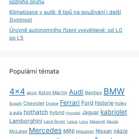
jízdního pruhu
Klimatizace v autě: 8 tipů na používání i delší
životnost
Úrovně autonomního řízení vysvětlené: od L0
po L5
Populární témata
BMW
4x4
Audi
Aston Martin
Bentley
akce
Ferrari
Ford
historie
Chevrolet
holky
Dodge
Bugatti
kabriolet
hothatch
Jaguar
hybrid
a auta
Hyundai
Lamborghini
Land Rover
Lexus
Maserati
Lotus
Mazda
Mercedes
názor
MINI
Nissan
McLaren
Mitsubishi