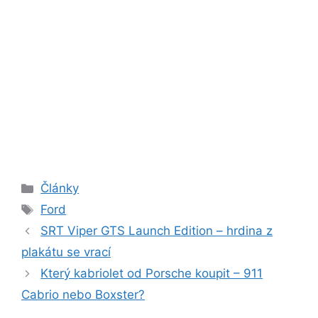
Rubriky
Články
Štítky
Ford
SRT Viper GTS Launch Edition – hrdina z
plakátu se vrací
Který kabriolet od Porsche koupit – 911
Cabrio nebo Boxster?