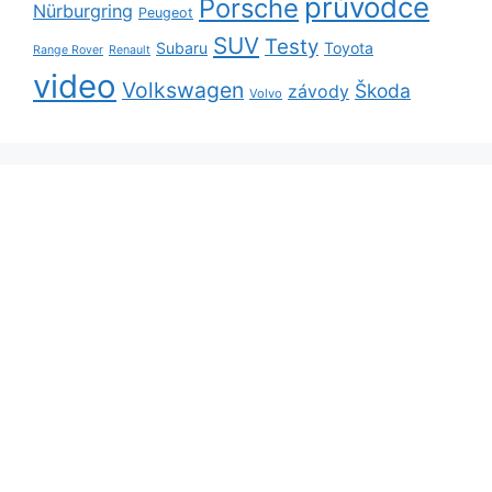
průvodce
Porsche
Nürburgring
Peugeot
SUV
Testy
Subaru
Toyota
Range Rover
Renault
video
Volkswagen
Škoda
závody
Volvo