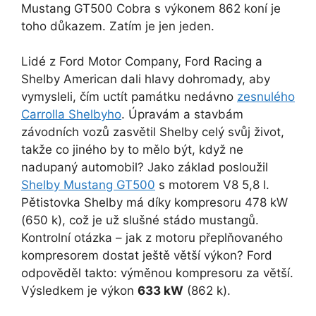
Mustang GT500 Cobra s výkonem 862 koní je
toho důkazem. Zatím je jen jeden.
Lidé z Ford Motor Company, Ford Racing a
Shelby American dali hlavy dohromady, aby
vymysleli, čím uctít památku nedávno
zesnulého
Carrolla Shelbyho
. Úpravám a stavbám
závodních vozů zasvětil Shelby celý svůj život,
takže co jiného by to mělo být, když ne
nadupaný automobil? Jako základ posloužil
Shelby Mustang GT500
s motorem V8 5,8 l.
Pětistovka Shelby má díky kompresoru 478 kW
(650 k), což je už slušné stádo mustangů.
Kontrolní otázka – jak z motoru přeplňovaného
kompresorem dostat ještě větší výkon? Ford
odpověděl takto: výměnou kompresoru za větší.
Výsledkem je výkon
633 kW
(862 k).