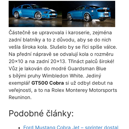
Částečně se upravovala i karoserie, zejména
zadní blatníky a to z důvodu, aby se do nich
vešla široka kola. Slušelo by se říci spíše válce.
Na přední nápravě se odvalují kola o rozměru
20×10 a na zadní 20×13. Třináct palců široké!
Vůz je lakován do modré Guardsman Blue
s bílými pruhy Wimbledon White. Jediný
exemplář
GT500 Cobra
si už odbyl debut na
veřejnosti, a to na Rolex Monterey Motorsports
Reuninon.
Podobné články:
Ford Mustang Cobra Jet – sprinter dostal