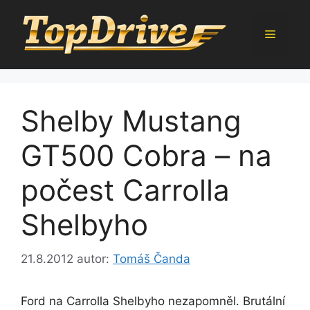
Přeskočit
na
Menu
obsah
Shelby Mustang
GT500 Cobra – na
počest Carrolla
Shelbyho
21.8.2012
autor:
Tomáš Čanda
Ford na Carrolla Shelbyho nezapomněl. Brutální