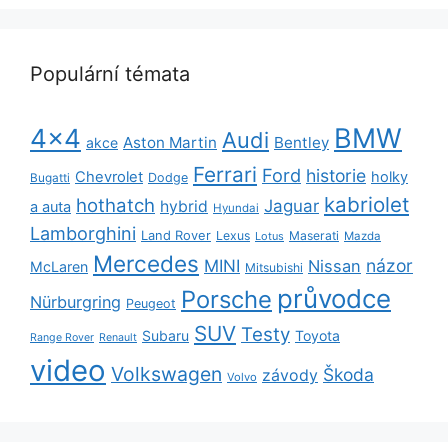
Populární témata
BMW
4x4
Audi
Aston Martin
Bentley
akce
Ferrari
Ford
historie
Chevrolet
holky
Dodge
Bugatti
kabriolet
hothatch
Jaguar
hybrid
a auta
Hyundai
Lamborghini
Land Rover
Lexus
Maserati
Lotus
Mazda
Mercedes
názor
MINI
Nissan
McLaren
Mitsubishi
průvodce
Porsche
Nürburgring
Peugeot
SUV
Testy
Subaru
Toyota
Range Rover
Renault
video
Volkswagen
Škoda
závody
Volvo