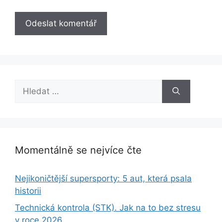
Hledat:
Momentálně se nejvíce čte
Nejikoničtější supersporty: 5 aut, která psala
historii
Technická kontrola (STK). Jak na to bez stresu
v roce 2026