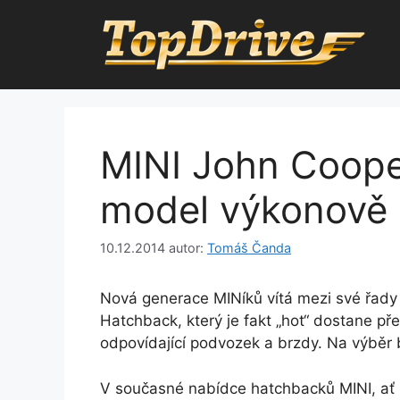
Přeskočit
na
obsah
MINI John Coope
model výkonově 
10.12.2014
autor:
Tomáš Čanda
Nová generace MINíků vítá mezi své řady 
Hatchback, který je fakt „hot“ dostane p
odpovídající podvozek a brzdy. Na výběr
V současné nabídce hatchbacků MINI, ať 