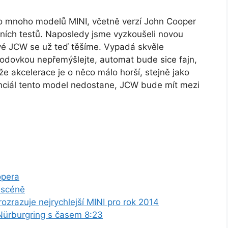
lo mnoho modelů MINI, včetně verzí John Cooper
ních testů. Naposledy jsme vyzkoušeli novou
vé JCW se už teď těšíme. Vypadá skvěle
vodovkou nepřemýšlejte, automat bude sice fajn,
že akcelerace je o něco málo horší, stejně jako
nciál tento model nedostane, JCW bude mít mezi
opera
 scéně
zrazuje nejrychlejší MINI pro rok 2014
ürburgring s časem 8:23