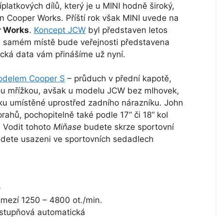
platkových dílů, který je u MINI hodně široký,
hn Cooper Works. Příští rok však MINI uvede na
r Works
.
Koncept JCW
byl představen letos
om samém místě bude veřejnosti představena
nická data vám přinášíme už nyní.
delem Cooper S
– průduch v přední kapotě,
ckou mřížkou, avšak u modelu JCW bez mlhovek,
fuku umístěné uprostřed zadního nárazníku. John
ahů, pochopitelně také podle 17“ či 18“ kol
 Vodit tohoto
Miňase
budete skrze sportovní
udete usazeni ve sportovních sedadlech
)
mezí 1250 – 4800 ot./min.
stupňová automatická