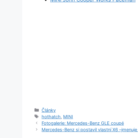
Rubriky
Články
Štítky
hothatch
,
MINI
Fotogalerie: Mercedes-Benz GLE coupé
Mercedes-Benz si postavil vlastní X6 –jmenuj