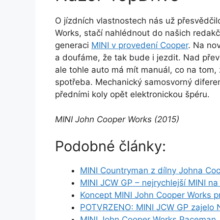
O jízdních vlastnostech nás už přesvědči
Works, stačí nahlédnout do našich redakč
generaci
MINI v provedení Cooper
. Na no
a doufáme, že tak bude i jezdit. Nad pře
ale tohle auto má mít manuál, co na tom, 
spotřeba. Mechanický samosvorný difere
předními koly opět elektronickou špéru.
MINI John Cooper Works (2015)
Podobné články:
MINI Countryman z dílny Johna Co
MINI JCW GP – nejrychlejší MINI na
Koncept MINI John Cooper Works pro
POTVRZENO: MINI JCW GP zajelo N
MINI John Cooper Works Paceman