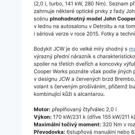
(2,0 l, turbo, 141 kW, 280 Nm). Seznam pří
zahrnuje některé optické prvky z řady Jo
scénu
plnohodnotný model John Coope
v lednu na autosalonu v Detroitu a na t
i sériová verze v roce 2015. Fotky a tech
Bodykit JCW je do velké míry shodný s
mo
výrazný přední nárazník s charakteristi
spoiler na třetích dveřích a koncovky vý
Cooper Works poznáte však podle jiných pr
v designu JCW a červených brzd Brembo.
volant s červeným prošíváním, přičemž b
kombinující kůži s alcantarou.
Motor:
přeplňovaný čtyřválec 2,0 l
Výkon:
170 kW/231 k (dříve 155 kW/211 k
Maximální točivý moment:
320 Nm v roz
Převodovka:
6stupňová manuální nebo 6