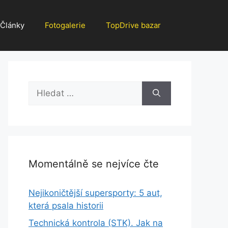
Články
Fotogalerie
TopDrive bazar
Hledat:
Momentálně se nejvíce čte
Nejikoničtější supersporty: 5 aut,
která psala historii
Technická kontrola (STK). Jak na