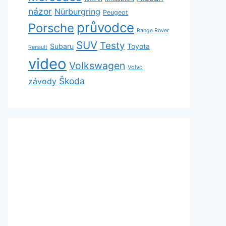
názor
Nürburgring
Peugeot
průvodce
Porsche
Range Rover
SUV
Testy
Subaru
Toyota
Renault
video
Volkswagen
Volvo
Škoda
závody