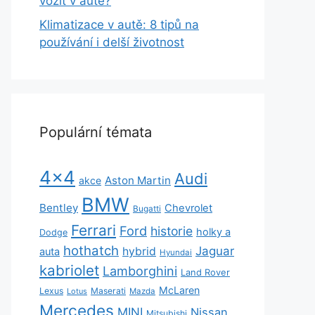
vozit v autě?
Klimatizace v autě: 8 tipů na
používání i delší životnost
Populární témata
4x4
Audi
Aston Martin
akce
BMW
Bentley
Chevrolet
Bugatti
Ferrari
Ford
historie
holky a
Dodge
hothatch
Jaguar
hybrid
auta
Hyundai
kabriolet
Lamborghini
Land Rover
McLaren
Lexus
Maserati
Lotus
Mazda
Mercedes
MINI
Nissan
Mitsubishi