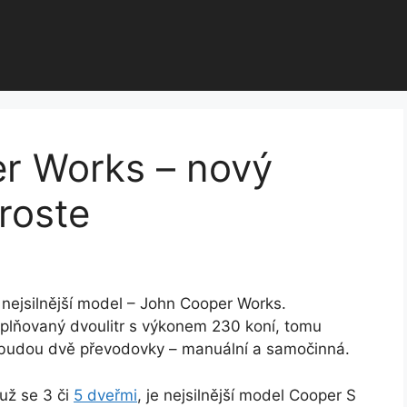
r Works – nový
roste
nejsilnější model – John Cooper Works.
řeplňovaný dvoulitr s výkonem 230 koní, tomu
 budou dvě převodovky – manuální a samočinná.
už se 3 či
5 dveřmi
, je nejsilnější model Cooper S