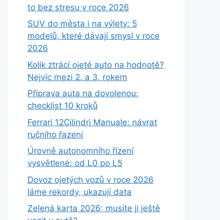
to bez stresu v roce 2026
SUV do města i na výlety: 5
modelů, které dávají smysl v roce
2026
Kolik ztrácí ojeté auto na hodnotě?
Nejvíc mezi 2. a 3. rokem
Příprava auta na dovolenou:
checklist 10 kroků
Ferrari 12Cilindri Manuale: návrat
ručního řazení
Úrovně autonomního řízení
vysvětlené: od L0 po L5
Dovoz ojetých vozů v roce 2026
láme rekordy, ukazují data
Zelená karta 2026: musíte ji ještě