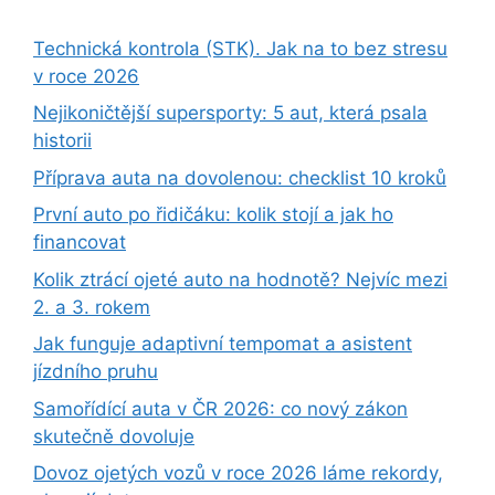
Technická kontrola (STK). Jak na to bez stresu
v roce 2026
Nejikoničtější supersporty: 5 aut, která psala
historii
Příprava auta na dovolenou: checklist 10 kroků
První auto po řidičáku: kolik stojí a jak ho
financovat
Kolik ztrácí ojeté auto na hodnotě? Nejvíc mezi
2. a 3. rokem
Jak funguje adaptivní tempomat a asistent
jízdního pruhu
Samořídící auta v ČR 2026: co nový zákon
skutečně dovoluje
Dovoz ojetých vozů v roce 2026 láme rekordy,