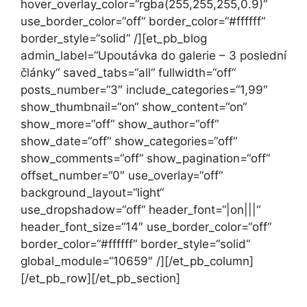
hover_overlay_color=“rgba(255,255,255,0.9)“
use_border_color=“off“ border_color=“#ffffff“
border_style=“solid“ /][et_pb_blog
admin_label=“Upoutávka do galerie – 3 poslední
články“ saved_tabs=“all“ fullwidth=“off“
posts_number=“3″ include_categories=“1,99″
show_thumbnail=“on“ show_content=“on“
show_more=“off“ show_author=“off“
show_date=“off“ show_categories=“off“
show_comments=“off“ show_pagination=“off“
offset_number=“0″ use_overlay=“off“
background_layout=“light“
use_dropshadow=“off“ header_font=“|on|||“
header_font_size=“14″ use_border_color=“off“
border_color=“#ffffff“ border_style=“solid“
global_module=“10659″ /][/et_pb_column]
[/et_pb_row][/et_pb_section]