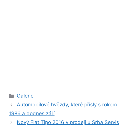
Rubriky
Galerie
Automobilové hvězdy, které přišly s rokem
1986 a dodnes září
Nový Fiat Tipo 2016 v prodeji u Srba Servis