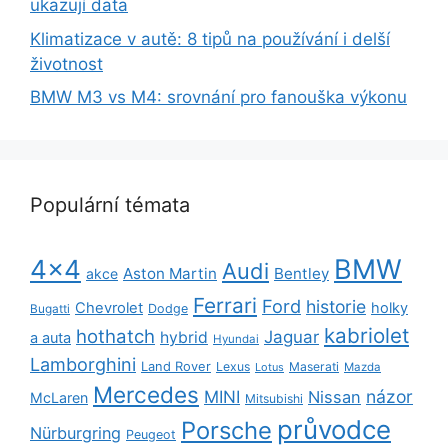
ukazují data
Klimatizace v autě: 8 tipů na používání i delší
životnost
BMW M3 vs M4: srovnání pro fanouška výkonu
Populární témata
BMW
4x4
Audi
Aston Martin
Bentley
akce
Ferrari
Ford
historie
Chevrolet
holky
Dodge
Bugatti
kabriolet
hothatch
Jaguar
hybrid
a auta
Hyundai
Lamborghini
Land Rover
Lexus
Maserati
Lotus
Mazda
Mercedes
názor
MINI
Nissan
McLaren
Mitsubishi
průvodce
Porsche
Nürburgring
Peugeot