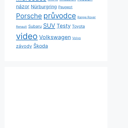
názor
Nürburgring
Peugeot
průvodce
Porsche
Range Rover
SUV
Testy
Subaru
Toyota
Renault
video
Volkswagen
Volvo
Škoda
závody