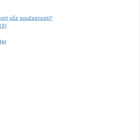
vní vůz současnosti?
13)
der