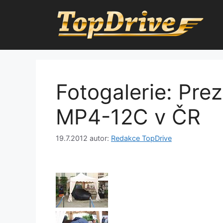
Přeskočit
na
obsah
Fotogalerie: Pr
MP4-12C v ČR
19.7.2012
autor:
Redakce TopDrive