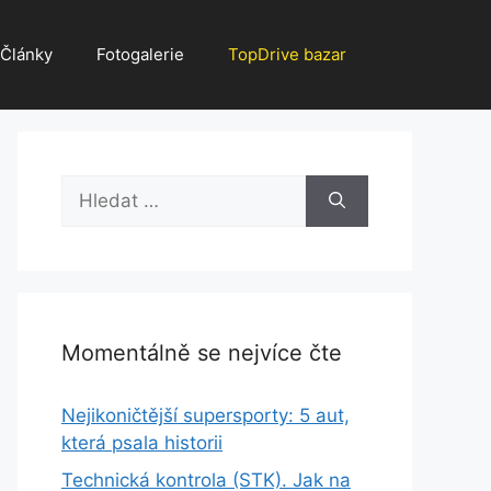
Články
Fotogalerie
TopDrive bazar
Hledat:
Momentálně se nejvíce čte
Nejikoničtější supersporty: 5 aut,
která psala historii
Technická kontrola (STK). Jak na