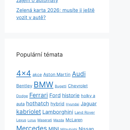
zájem o automaty
Zelená karta 2026: musíte ji ještě
vozit v autě?
Populární témata
4x4
Audi
Aston Martin
akce
BMW
Bentley
Chevrolet
Bugatti
Ferrari
Ford
historie
holky a
Dodge
hothatch
Jaguar
hybrid
auta
Hyundai
kabriolet
Lamborghini
Land Rover
McLaren
Lexus
Maserati
Lotus
Mazda
Mercedes
MINI
Nissan
Mitsubishi