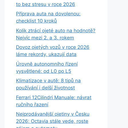
to bez stresu v roce 2026
Příprava auta na dovolenou:
checklist 10 kroků
Kolik ztrácí ojeté auto na hodnotě?
Nejvíc mezi 2. a 3. rokem
Dovoz ojetých vozů v roce 2026
láme rekordy, ukazují data
Úrovně autonomního řízení
vysvětlené: od L0 po L5
Klimatizace v autě: 8 tipů na
používání i delší životnost
Ferrari 12Cilindri Manuale: návrat
ručního řazení
Nejprodávanější ojetiny v Česku
2026: Octavia stále vede, roste