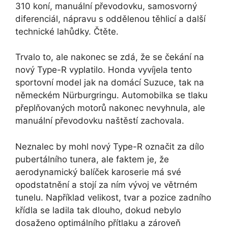
310 koní, manuální převodovku, samosvorný
diferenciál, nápravu s oddělenou těhlicí a další
technické lahůdky. Čtěte.
Trvalo to, ale nakonec se zdá, že se čekání na
nový Type-R vyplatilo. Honda vyvíjela tento
sportovní model jak na domácí Suzuce, tak na
německém Nürburgringu. Automobilka se tlaku
přeplňovaných motorů nakonec nevyhnula, ale
manuální převodovku naštěstí zachovala.
Neznalec by mohl nový Type-R označit za dílo
pubertálního tunera, ale faktem je, že
aerodynamický balíček karoserie má své
opodstatnění a stojí za ním vývoj ve větrném
tunelu. Například velikost, tvar a pozice zadního
křídla se ladila tak dlouho, dokud nebylo
dosaženo optimálního přítlaku a zároveň