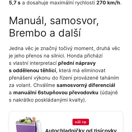
5,7 s
a dosahuje maximální rychlosti
270 km/h
.
Manuál, samosvor,
Brembo a další
Jedna věc je značný točivý moment, druhá věc
je jeho přenos na silnici. Honda přichází
s vlastní interpretací
přední nápravy
s oddělenou těhlicí
, která má eliminovat
přenášení výkonu do řízení provázené taháním
za volant. Chválíme
samosvorný diferenciál
a
manuální 6stupňovou převodovku
(údajně
s nakrátko poskládanými kvalty).
náš tip
Autochladničky od tisícovky