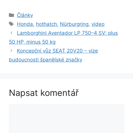
Rubriky
Články
Štítky
Honda
,
hothatch
,
Nürburgring
,
video
Lamborghini Aventador LP 750–4 SV: plus
50 HP, minus 50 kg
Koncepční vůz SEAT 20V20 – vize
budoucnosti španělské značky
Napsat komentář
Komentář