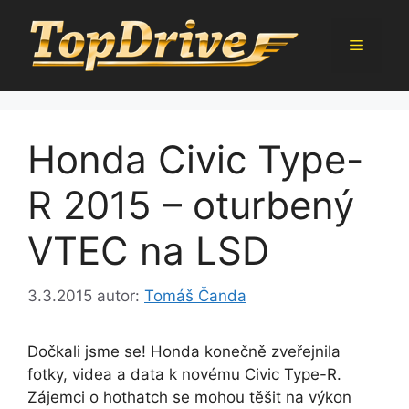
Přeskočit
na
Menu
obsah
Honda Civic Type-
R 2015 – oturbený
VTEC na LSD
3.3.2015
autor:
Tomáš Čanda
Dočkali jsme se! Honda konečně zveřejnila
fotky, videa a data k novému Civic Type-R.
Zájemci o hothatch se mohou těšit na výkon