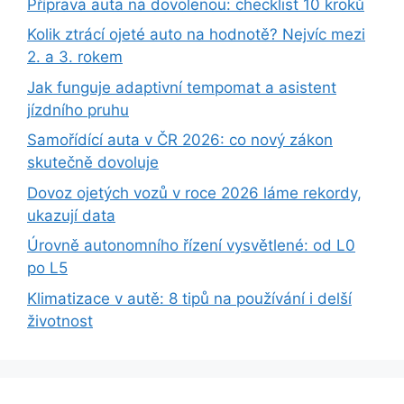
Příprava auta na dovolenou: checklist 10 kroků
Kolik ztrácí ojeté auto na hodnotě? Nejvíc mezi
2. a 3. rokem
Jak funguje adaptivní tempomat a asistent
jízdního pruhu
Samořídící auta v ČR 2026: co nový zákon
skutečně dovoluje
Dovoz ojetých vozů v roce 2026 láme rekordy,
ukazují data
Úrovně autonomního řízení vysvětlené: od L0
po L5
Klimatizace v autě: 8 tipů na používání i delší
životnost