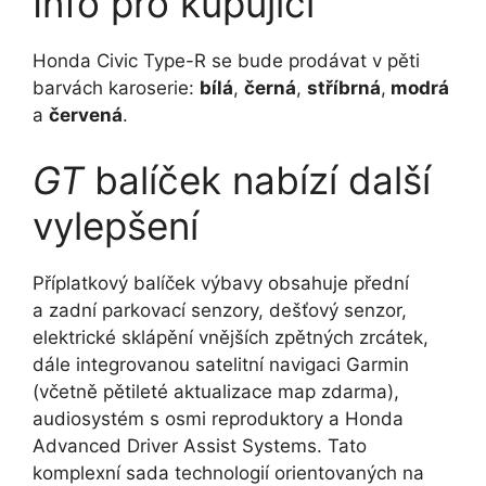
Info pro kupující
Honda Civic Type-R se bude prodávat v pěti
barvách karoserie:
bílá
,
černá
,
stříbrná
,
modrá
a
červená
.
GT
balíček nabízí další
vylepšení
Příplatkový balíček výbavy obsahuje přední
a zadní parkovací senzory, dešťový senzor,
elektrické sklápění vnějších zpětných zrcátek,
dále integrovanou satelitní navigaci Garmin
(včetně pětileté aktualizace map zdarma),
audiosystém s osmi reproduktory a Honda
Advanced Driver Assist Systems. Tato
komplexní sada technologií orientovaných na