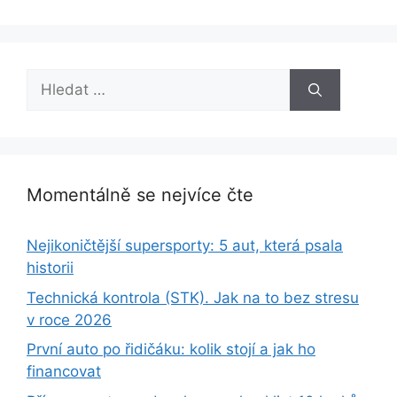
Hledat:
Momentálně se nejvíce čte
Nejikoničtější supersporty: 5 aut, která psala
historii
Technická kontrola (STK). Jak na to bez stresu
v roce 2026
První auto po řidičáku: kolik stojí a jak ho
financovat