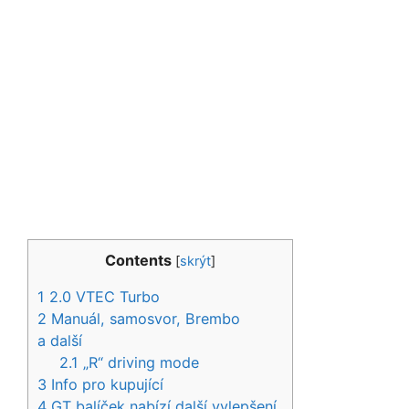
Contents
[
skrýt
]
1
2.0 VTEC Turbo
2
Manuál, samosvor, Brembo
a další
2.1
„R“ driving mode
3
Info pro kupující
4
GT balíček nabízí další vylepšení