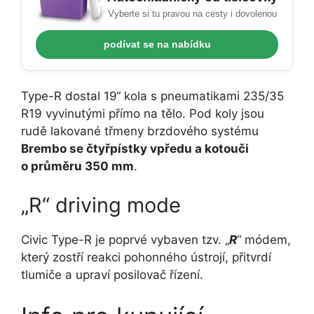
Vyberte si tu pravou na cesty i dovolenou
podívat se na nabídku
Type-R dostal 19“ kola s pneumatikami 235/35
R19 vyvinutými přímo na tělo. Pod koly jsou
rudě lakované třmeny brzdového systému
Brembo se čtyřpístky vpředu a kotouči
o průměru 350 mm
.
„R“ driving mode
Civic Type-R je poprvé vybaven tzv. „
R
“ módem,
který zostří reakci pohonného ústrojí, přitvrdí
tlumiče a upraví posilovač řízení.