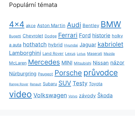
Populární témata
BMW
4x4
Audi
Aston Martin
Bentley
akce
Ferrari
Ford
historie
Chevrolet
holky
Dodge
Bugatti
kabriolet
hothatch
Jaguar
hybrid
a auta
Hyundai
Lamborghini
Land Rover
Lexus
Maserati
Lotus
Mazda
Mercedes
názor
MINI
Nissan
McLaren
Mitsubishi
průvodce
Porsche
Nürburgring
Peugeot
SUV
Testy
Subaru
Toyota
Range Rover
Renault
video
Volkswagen
Škoda
závody
Volvo