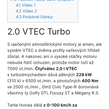
4.1
Video 1
4.2
Video 2
4.3
Podobné články:
2.0 VTEC Turbo
S uječenými atmosférickými motory je amen, ale
systém VTEC s dvěma profily vačkových hřídelí
zůstal. A nakonec ani o vysoké otáčky motoru
nebude řidič ochuzen, protože motor točí až
7000 ot./min.
Čtyřválec 2,0 l VTEC
s turbodmychadlem dává pěkných
228 kW
(310 k) v 6500 ot./min. a plnotučných
400 Nm
ve 2500 ot./min., čímž Civic Type-R dorovnává
všechny ty Golfy GTI, Focusy ST a Mégany R.S.
Tahle Honda dělá
z 0–100 km/h za