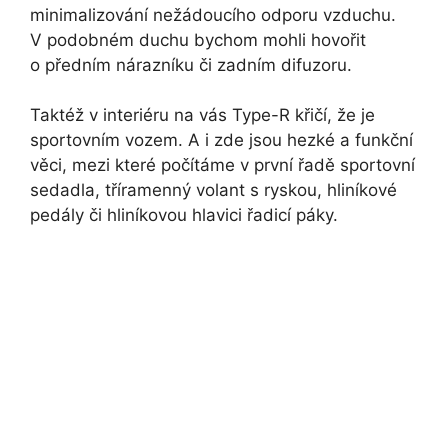
minimalizování nežádoucího odporu vzduchu.
V podobném duchu bychom mohli hovořit
o předním nárazníku či zadním difuzoru.
Taktéž v interiéru na vás Type-R křičí, že je
sportovním vozem. A i zde jsou hezké a funkční
věci, mezi které počítáme v první řadě sportovní
sedadla, tříramenný volant s ryskou, hliníkové
pedály či hliníkovou hlavici řadicí páky.