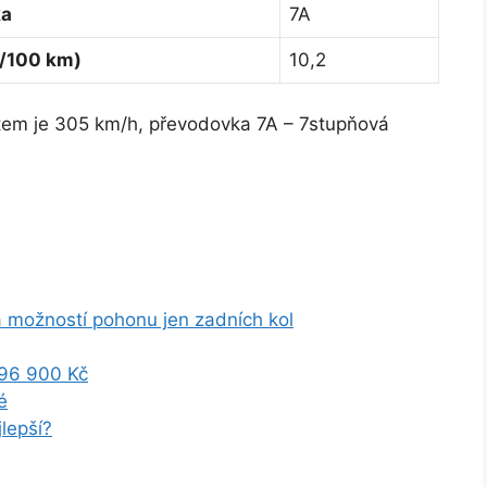
ka
7A
l/100 km)
10,2
etem je 305 km/h, převodovka 7A – 7stupňová
a možností pohonu jen zadních kol
796 900 Kč
é
lepší?