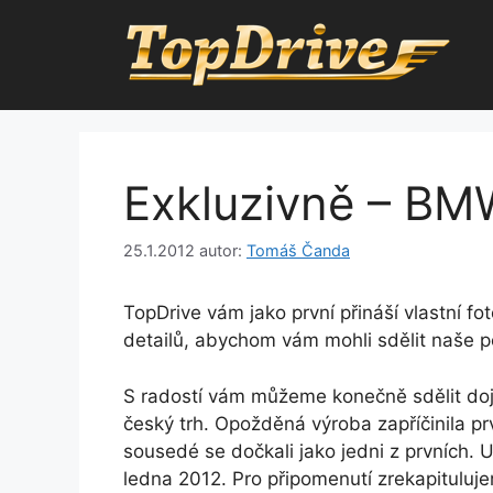
Přeskočit
na
obsah
Exkluzivně – BMW
25.1.2012
autor:
Tomáš Čanda
TopDrive vám jako první přináší vlastní 
detailů, abychom vám mohli sdělit naše p
S radostí vám můžeme konečně sdělit doj
český trh. Opožděná výroba zapříčinila p
sousedé se dočkali jako jedni z prvních.
ledna 2012. Pro připomenutí zrekapituluje