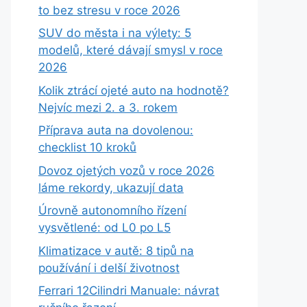
to bez stresu v roce 2026
SUV do města i na výlety: 5
modelů, které dávají smysl v roce
2026
Kolik ztrácí ojeté auto na hodnotě?
Nejvíc mezi 2. a 3. rokem
Příprava auta na dovolenou:
checklist 10 kroků
Dovoz ojetých vozů v roce 2026
láme rekordy, ukazují data
Úrovně autonomního řízení
vysvětlené: od L0 po L5
Klimatizace v autě: 8 tipů na
používání i delší životnost
Ferrari 12Cilindri Manuale: návrat