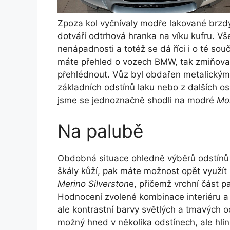
Zpoza kol vyčnívaly modře lakované brzdy
dotváří odtrhová hranka na víku kufru. Vš
nenápadnosti a totéž se dá říci i o té 
máte přehled o vozech BMW, tak zmiňova
přehlédnout. Vůz byl obdařen metalický
základních odstínů laku nebo z dalších o
jsme se jednoznačně shodli na modré
Mo
Na palubě
Obdobná situace ohledně výběrů odstínů pa
škály kůží, pak máte možnost opět využít 
Merino Silverston
e, přičemž vrchní část p
Hodnocení zvolené kombinace interiéru a
ale kontrastní barvy světlých a tmavých od
možný hned v několika odstínech, ale hli