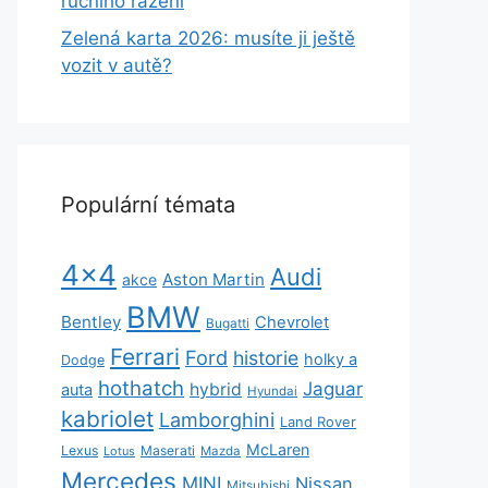
ručního řazení
Zelená karta 2026: musíte ji ještě
vozit v autě?
Populární témata
4x4
Audi
Aston Martin
akce
BMW
Bentley
Chevrolet
Bugatti
Ferrari
Ford
historie
holky a
Dodge
hothatch
Jaguar
hybrid
auta
Hyundai
kabriolet
Lamborghini
Land Rover
McLaren
Lexus
Maserati
Lotus
Mazda
Mercedes
MINI
Nissan
Mitsubishi