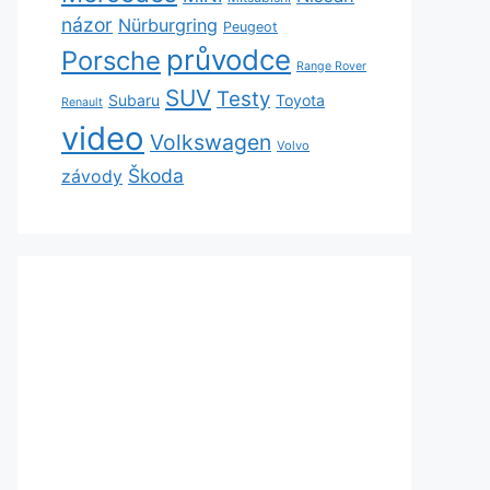
názor
Nürburgring
Peugeot
průvodce
Porsche
Range Rover
SUV
Testy
Subaru
Toyota
Renault
video
Volkswagen
Volvo
Škoda
závody