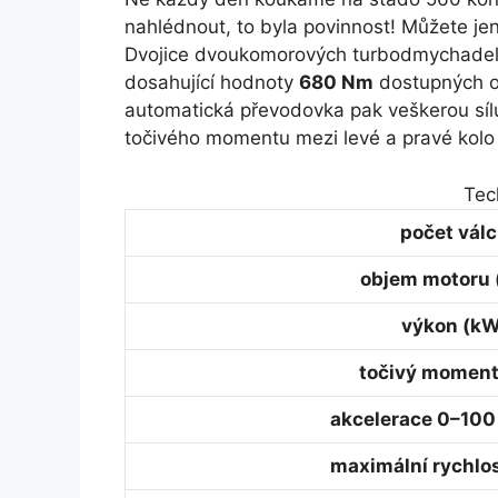
nahlédnout, to byla povinnost! Můžete je
Dvojice dvoukomorových turbodmychadel
dosahující hodnoty
680 Nm
dostupných o
automatická převodovka pak veškerou sílu
točivého momentu mezi levé a pravé kolo 
Tec
počet vál
objem motoru 
výkon (kW
točivý moment
akcelerace 0–100
maximální rychlo