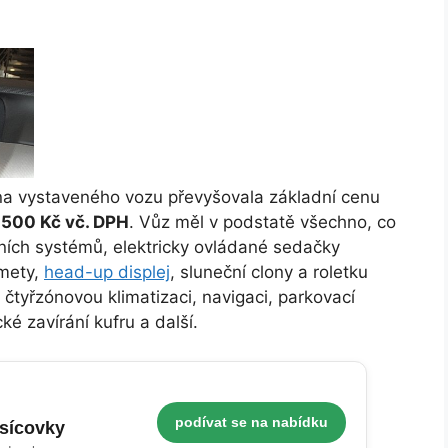
na vystaveného vozu převyšovala základní cenu
 500 Kč vč. DPH
. Vůz měl v podstatě všechno, co
ích systémů, elektricky ovládané sedačky
omety,
head-up displej
, sluneční clony a roletku
 čtyřzónovou klimatizaci, navigaci, parkovací
cké zavírání kufru a další.
podívat se na nabídku
isícovky