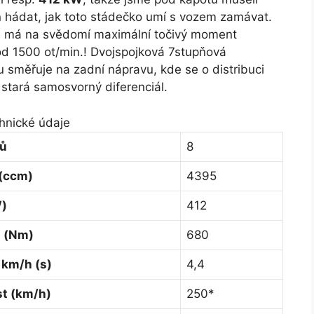
n hádat, jak toto stádečko umí s vozem zamávat.
 má na svědomí maximální točivý moment
d 1500 ot/min.! Dvojspojková 7stupňová
 směřuje na zadní nápravu, kde se o distribuci
stará samosvorný diferenciál.
hnické údaje
ců
8
(ccm)
4395
)
412
 (Nm)
680
 km/h (s)
4,4
st (km/h)
250*