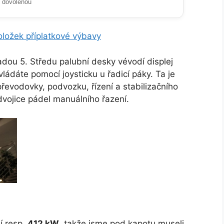
i dovolenou
ložek příplatkové výbavy
řadou 5. Středu palubní desky vévodí displej
ádáte pomocí joysticku u řadicí páky. Ta je
řevodovky, podvozku, řízení a stabilizačního
vojice pádel manuálního řazení.
í resp.
412 kW
, takže jsme pod kapotu museli