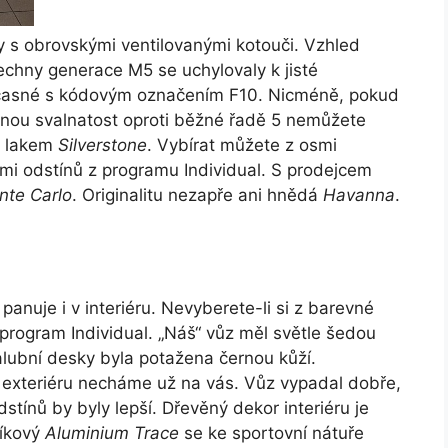
 s obrovskými ventilovanými kotouči. Vzhled
echny generace M5 se uchylovaly k jisté
současné s kódovým označením F10. Nicméně, pokud
nou svalnatost oproti běžné řadě 5 nemůžete
m lakem
Silverstone
. Vybírat můžete z osmi
smi odstínů z programu Individual. S prodejcem
nte Carlo
. Originalitu nezapře ani hnědá
Havanna
.
nuje i v interiéru. Nevyberete-li si z barevné
program Individual. „Náš“ vůz měl světle šedou
alubní desky byla potažena černou kůží.
 exteriéru necháme už na vás. Vůz vypadal dobře,
stínů by byly lepší. Dřevěný dekor interiéru je
níkový
Aluminium Trace
se ke sportovní nátuře