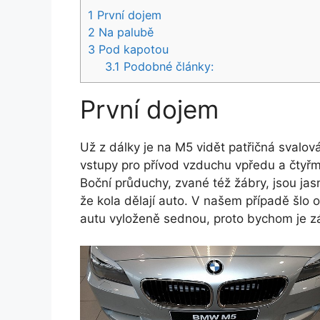
1
První dojem
2
Na palubě
3
Pod kapotou
3.1
Podobné články:
První dojem
Už z dálky je na M5 vidět patřičná svalová
vstupy pro přívod vzduchu vpředu a čtyřm
Boční průduchy, zvané též žábry, jsou ja
že kola dělají auto. V našem případě šlo o 
autu vyloženě sednou, proto bychom je zá