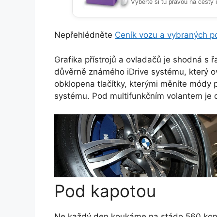
Vyberte si tu pravou na cesty 
Nepřehlédněte
Ceník vozu a vybraných po
Grafika přístrojů a ovladačů je shodná s 
důvěrně známého iDrive systému, který ovl
obklopena tlačítky, kterými měníte módy p
systému. Pod multifunkčním volantem je d
Pod kapotou
Ne každý den koukáme na stádo 560 kon