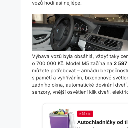
vozů hodí asi nejlépe.
Výbava vozů byla obsáhlá, vždyť taky ce
o 700 000 Kč. Model M5 začíná na
2 597
můžete potřebovat – armádu bezpečnostn
s pamětí a vyhříváním, bixenonové světl
zadního okna, automatické dovírání dveří,
senzory, vnější osvětlení klik dveří, elektri
náš tip
Autochladničky od t