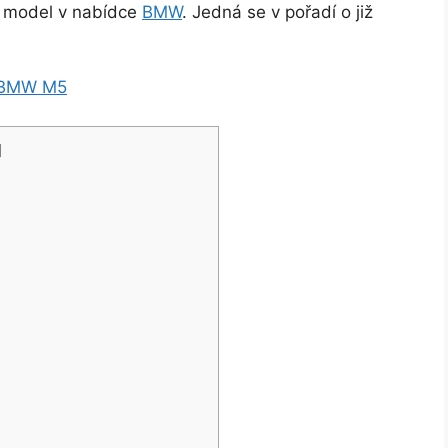
ší model v nabídce
BMW
. Jedná se v pořadí o již
m BMW M5
]