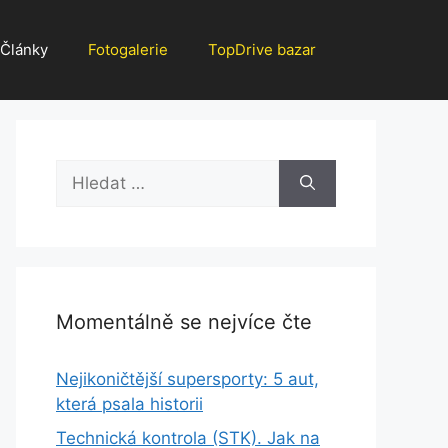
Články
Fotogalerie
TopDrive bazar
Hledat:
Momentálně se nejvíce čte
Nejikoničtější supersporty: 5 aut,
která psala historii
Technická kontrola (STK). Jak na