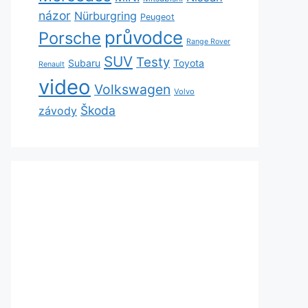
názor
Nürburgring
Peugeot
průvodce
Porsche
Range Rover
SUV
Testy
Subaru
Toyota
Renault
video
Volkswagen
Volvo
Škoda
závody