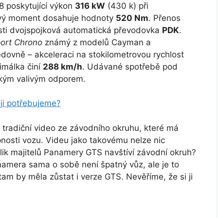
8 poskytující výkon
316 kW
(430 k) při
ivý moment dosahuje hodnoty
520 Nm
. Přenos
osti dvojspojková automatická převodovka
PDK
.
ort Chrono
známý z modelů Cayman a
ovně – akceleraci na stokilometrovou rychlost
málka činí
288 km/h
. Udávané spotřebě pod
kým valivým odporem.
ji potřebujeme?
 tradiční video ze závodního okruhu, které má
osti vozu. Videu jako takovému nelze nic
olik majitelů Panamery GTS navštíví závodní okruh?
namera sama o sobě není špatný vůz, ale je to
 tam by měla zůstat i verze GTS. Nevěříme, že si ji