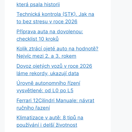
která psala historii
Technická kontrola (STK). Jak na
to bez stresu v roce 2026
Příprava auta na dovolenou:
checklist 10 kroků
Kolik ztrácí ojeté auto na hodnotě?
Nejvíc mezi 2. a 3. rokem
Dovoz ojetých vozů v roce 2026
láme rekordy, ukazují data
Úrovně autonomního řízení
vysvětlené: od L0 po L5
Ferrari 12Cilindri Manuale: návrat
ručního řazení
Klimatizace v autě: 8 tipů na
používání i delší životnost