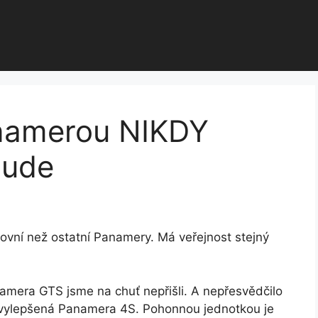
anamerou NIKDY
bude
vní než ostatní Panamery. Má veřejnost stejný
mera GTS jsme na chuť nepřišli. A nepřesvědčilo
 vylepšená Panamera 4S. Pohonnou jednotkou je