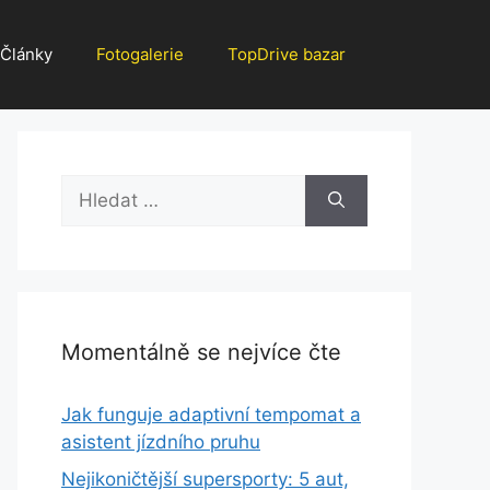
Články
Fotogalerie
TopDrive bazar
Hledat:
Momentálně se nejvíce čte
Jak funguje adaptivní tempomat a
asistent jízdního pruhu
Nejikoničtější supersporty: 5 aut,