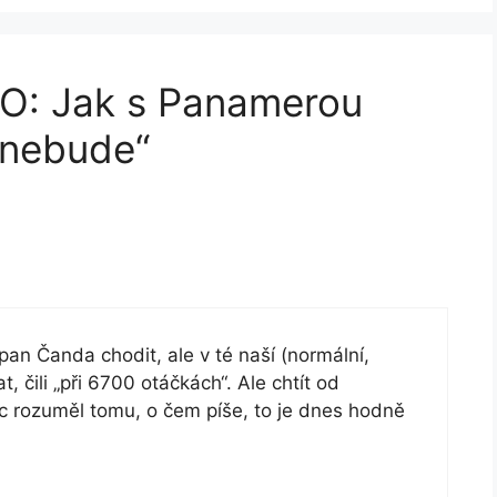
EO: Jak s Panamerou
 nebude“
pan Čanda chodit, ale v té naší (normální,
at, čili „při 6700 otáčkách“. Ale chtít od
íc rozuměl tomu, o čem píše, to je dnes hodně