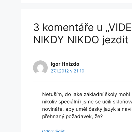
3 komentáře u „VID
NIKDY NIKDO jezdit
Igor Hnízdo
27.1.2012 v 21:10
Netuším, do jaké základní školy mohl 
nikoliv speciální) jsme se učili skloňov
novináře, aby uměl český jazyk a nav
přehnaný požadavek, že?
Odpovědět