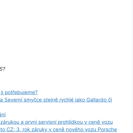
TS?
ji potřebujeme?
Severní smyčce stejně rychlé jako Gallardo či
ání
árukou a první servisní prohlídkou v ceně vozu
uto CZ: 3. rok záruky v ceně nového vozu Porsche