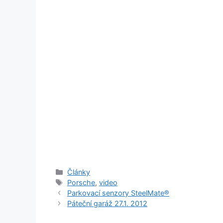
Rubriky
Články
Štítky
Porsche
,
video
Parkovací senzory SteelMate®
Páteční garáž 27.1. 2012