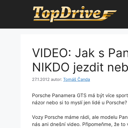
Přeskočit
na
obsah
VIDEO: Jak s P
NIKDO jezdit ne
27.1.2012
autor:
Tomáš Čanda
Porsche Panamera GTS má být více sporto
názor nebo si to myslí jen lidé u Porsche?
Vozy Porsche máme rádi, ale modelu Pana
nás ani dnešní video. Připomeňme, že to