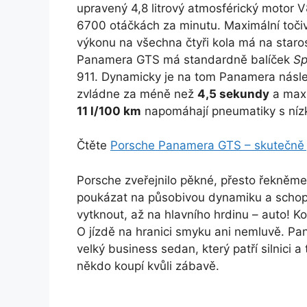
upravený 4,8 litrový atmosférický motor V
6700 otáčkách za minutu. Maximální toč
výkonu na všechna čtyři kola má na star
Panamera GTS má standardně balíček
Sp
911. Dynamicky je na tom Panamera násled
zvládne za méně než
4,5 sekundy
a maxi
11 l/100 km
napomáhají pneumatiky s níz
Čtěte
Porsche Panamera GTS – skutečně 
Porsche zveřejnilo pěkné, přesto řekněme
poukázat na působivou dynamiku a schopn
vytknout, až na hlavního hrdinu – auto! K
O jízdě na hranici smyku ani nemluvě. Pa
velký business sedan, který patří silnici a
někdo koupí kvůli zábavě.