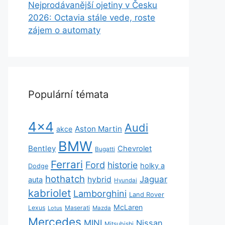
Nejprodávanější ojetiny v Česku
2026: Octavia stále vede, roste
zájem o automaty
Populární témata
4x4
Audi
Aston Martin
akce
BMW
Bentley
Chevrolet
Bugatti
Ferrari
Ford
historie
holky a
Dodge
hothatch
Jaguar
hybrid
auta
Hyundai
kabriolet
Lamborghini
Land Rover
McLaren
Lexus
Maserati
Lotus
Mazda
Mercedes
MINI
Nissan
Mitsubishi