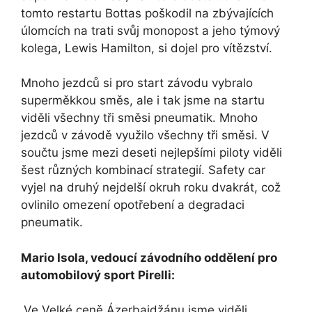
tomto restartu Bottas poškodil na zbývajících
úlomcích na trati svůj monopost a jeho týmový
kolega, Lewis Hamilton, si dojel pro vítězství.
Mnoho jezdců si pro start závodu vybralo
superměkkou směs, ale i tak jsme na startu
viděli všechny tři směsi pneumatik. Mnoho
jezdců v závodě využilo všechny tři směsi. V
součtu jsme mezi deseti nejlepšími piloty viděli
šest různých kombinací strategií. Safety car
vyjel na druhý nejdelší okruh roku dvakrát, což
ovlinilo omezení opotřebení a degradaci
pneumatik.
Mario Isola,
vedoucí závodního oddělení pro
automobilový sport Pirelli:
„Ve Velké ceně Ázerbajdžánu jsme viděli