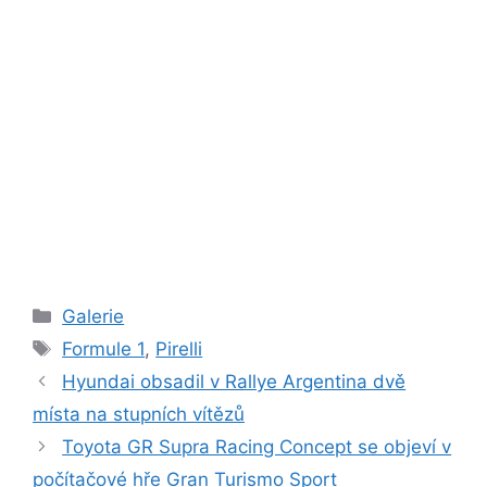
Rubriky
Galerie
Štítky
Formule 1
,
Pirelli
Hyundai obsadil v Rallye Argentina dvě
místa na stupních vítězů
Toyota GR Supra Racing Concept se objeví v
počítačové hře Gran Turismo Sport