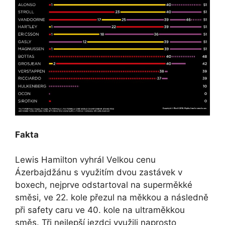
Fakta
Lewis Hamilton vyhrál Velkou cenu
Ázerbajdžánu s využitím dvou zastávek v
boxech, nejprve odstartoval na superměkké
směsi, ve 22. kole přezul na měkkou a následně
při safety caru ve 40. kole na ultraměkkou
směs. Tři nejlepší jezdci využili naprosto