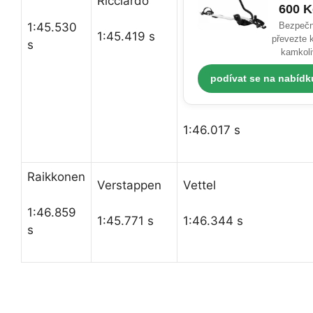
Ricciardo
600 K
1:45.530
Bezpeč
1:45.419 s
převezte 
s
kamkoli
podívat se na nabídk
1:46.017 s
Raikkonen
Verstappen
Vettel
1:46.859
1:45.771 s
1:46.344 s
s