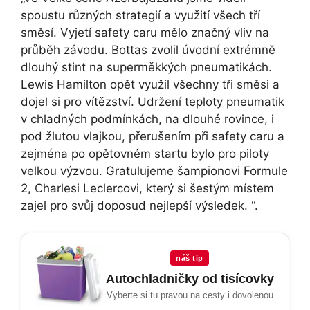
spoustu různých strategií a využití všech tří
směsí. Vyjetí safety caru mělo značný vliv na
průběh závodu. Bottas zvolil úvodní extrémně
dlouhý stint na superměkkých pneumatikách.
Lewis Hamilton opět využil všechny tři směsi a
dojel si pro vítězství. Udržení teploty pneumatik
v chladných podmínkách, na dlouhé rovince, i
pod žlutou vlajkou, přerušením při safety caru a
zejména po opětovném startu bylo pro piloty
velkou výzvou. Gratulujeme šampionovi Formule
2, Charlesi Leclercovi, který si šestým místem
zajel pro svůj doposud nejlepší výsledek. “.
náš tip
Autochladničky od tisícovky
Vyberte si tu pravou na cesty i dovolenou