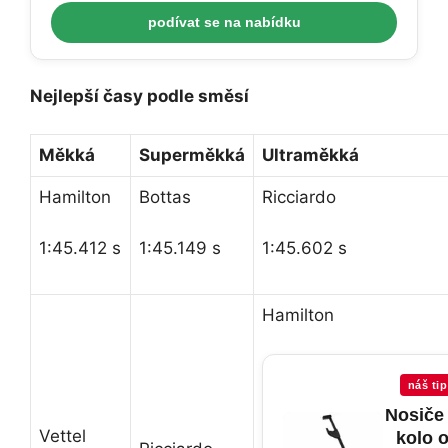
podívat se na nabídku
Nejlepší časy podle směsí
Měkká
Superměkká
Ultraměkká
Hamilton
Bottas
Ricciardo
1:45.412 s
1:45.149 s
1:45.602 s
Hamilton
náš tip
Nosiče
Vettel
kolo 