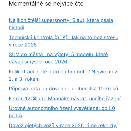
Momentálně se nejvíce čte
Nejikoničtější supersporty: 5 aut, která psala
historii
Technická kontrola (STK). Jak na to bez stresu
v roce 2026
SUV do města i na výlety: 5 modelů, které
dávají smysl v roce 2026
Kolik ztrácí ojeté auto na hodnotě? Nejvíc mezi
2. a 3. rokem
Příprava auta na dovolenou: checklist 10 kroků
Ferrari 12Cilindri Manuale: návrat ručního řazení
Úrovně autonomního řízení vysvětlené: od L0
po L5
Dovoz ojetých vozů v roce 2026 láme rekordy,