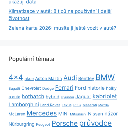
ukazují data
Klimatizace v autě: 8 tipů na používání i delší
životnost
Zelená karta 2026: musíte ji ještě vozit v autě?
Populární témata
BMW
4x4
Audi
Aston Martin
Bentley
akce
Ferrari
Ford
historie
Chevrolet
holky
Dodge
Bugatti
kabriolet
hothatch
Jaguar
hybrid
a auta
Hyundai
Lamborghini
Land Rover
Lexus
Maserati
Lotus
Mazda
Mercedes
názor
MINI
Nissan
McLaren
Mitsubishi
průvodce
Porsche
Nürburgring
Peugeot