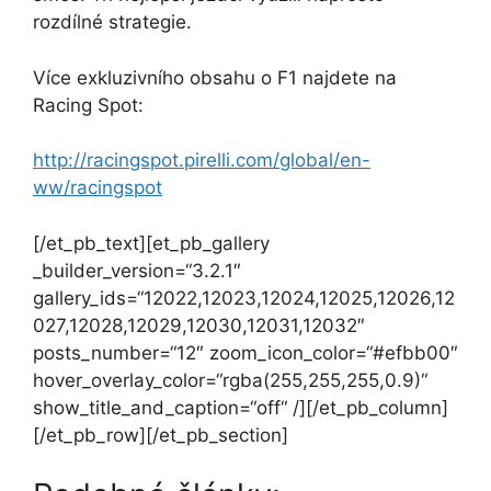
rozdílné strategie.
Více exkluzivního obsahu o F1 najdete na
Racing Spot:
http://racingspot.pirelli.com/
global/en-
ww/racingspot
[/et_pb_text][et_pb_gallery
_builder_version=“3.2.1″
gallery_ids=“12022,12023,12024,12025,12026,12
027,12028,12029,12030,12031,12032″
posts_number=“12″ zoom_icon_color=“#efbb00″
hover_overlay_color=“rgba(255,255,255,0.9)“
show_title_and_caption=“off“ /][/et_pb_column]
[/et_pb_row][/et_pb_section]