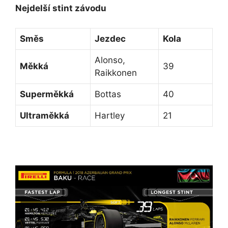
Nejdelší stint závodu
Směs
Jezdec
Kola
Alonso,
Měkká
39
Raikkonen
Superměkká
Bottas
40
Ultraměkká
Hartley
21