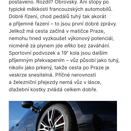
postaveno. Rozdíl? Obrovský. Ani stopy po
typické měkkosti francouzských automobilů.
Dobré řízení, chod pedálů tuhý tak akorát
a příjemné řazení – to jsou první dobré zprávy.
Jelikož má cesta začíná v matičce Praze,
nemohu hned vyzkoušet výkonový potenciál,
nicméně za plynem jde
eRko
bez zaváhání.
Sportovní podvozek a 19“ kola jsou dalším
příjemným překvapením – vůz působí jako tuhý,
nikoliv jako prkený, takže cesta po Praze je
veskrze snesitelná. Příčné nerovnosti
a železniční přejezdy nemá vůz v lásce,
dlažební kostky zvládá celkem dobře.