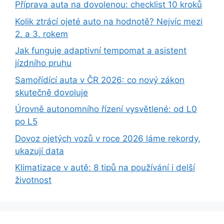
Příprava auta na dovolenou: checklist 10 kroků
Kolik ztrácí ojeté auto na hodnotě? Nejvíc mezi
2. a 3. rokem
Jak funguje adaptivní tempomat a asistent
jízdního pruhu
Samořídící auta v ČR 2026: co nový zákon
skutečně dovoluje
Úrovně autonomního řízení vysvětlené: od L0
po L5
Dovoz ojetých vozů v roce 2026 láme rekordy,
ukazují data
Klimatizace v autě: 8 tipů na používání i delší
životnost