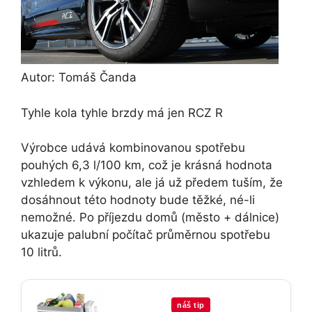
Autor: Tomáš Čanda
Tyhle kola tyhle brzdy má jen RCZ R
Výrobce udává kombinovanou spotřebu
pouhých 6,3 l/100 km, což je krásná hodnota
vzhledem k výkonu, ale já už předem tuším, že
dosáhnout této hodnoty bude těžké, né-li
nemožné. Po příjezdu domů (město + dálnice)
ukazuje palubní počítač průměrnou spotřebu
10 litrů.
náš tip