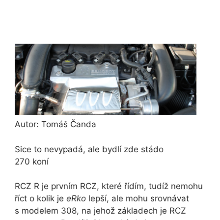
Autor: Tomáš Čanda
Sice to nevypadá, ale bydlí zde stádo
270 koní
RCZ R je prvním RCZ, které řídím, tudíž nemohu
říct o kolik je
eRko
lepší, ale mohu srovnávat
s modelem 308, na jehož základech je RCZ