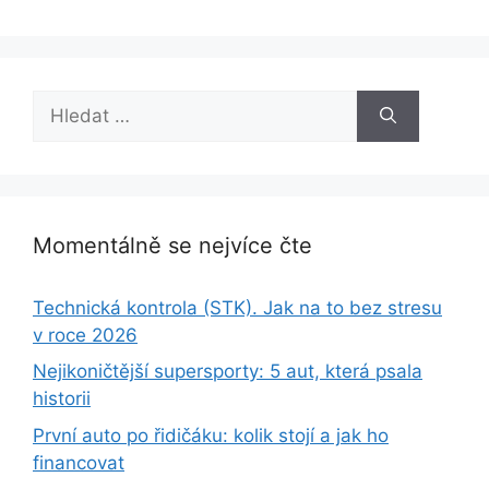
Hledat:
Momentálně se nejvíce čte
Technická kontrola (STK). Jak na to bez stresu
v roce 2026
Nejikoničtější supersporty: 5 aut, která psala
historii
První auto po řidičáku: kolik stojí a jak ho
financovat