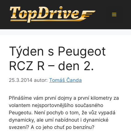
Přeskočit
na
Menu
obsah
Týden s Peugeot
RCZ R – den 2.
25.3.2014
autor:
Tomáš Čanda
Přinášíme vám první dojmy a první kilometry za
volantem nejsportovnějšího současného
Peugeotu. Není pochyb o tom, že vůz vypadá
dynamicky, ale umí nabídnout i dynamické
svezení? A co jeho chuť po benzínu?