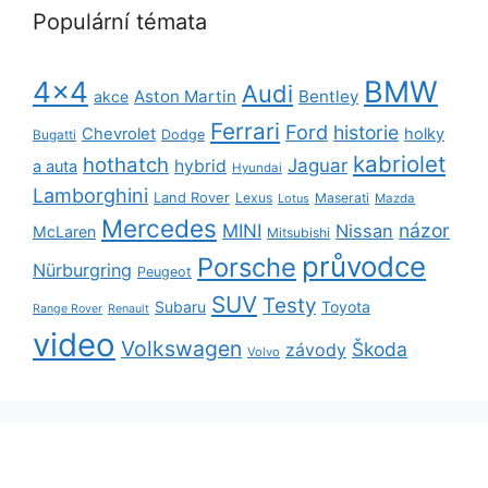
Populární témata
BMW
4x4
Audi
Aston Martin
Bentley
akce
Ferrari
Ford
historie
Chevrolet
holky
Dodge
Bugatti
kabriolet
hothatch
Jaguar
hybrid
a auta
Hyundai
Lamborghini
Land Rover
Lexus
Maserati
Lotus
Mazda
Mercedes
názor
MINI
Nissan
McLaren
Mitsubishi
průvodce
Porsche
Nürburgring
Peugeot
SUV
Testy
Subaru
Toyota
Range Rover
Renault
video
Volkswagen
Škoda
závody
Volvo