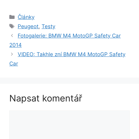
Rubriky
Články
Štítky
Peugeot
,
Testy
Fotogalerie: BMW M4 MotoGP Safety Car
2014
VIDEO: Takhle zní BMW M4 MotoGP Safety
Car
Napsat komentář
Komentář