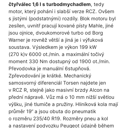
čtyřválec 1,6 l s turbodmychadlem
, tedy
motor, který pohání i slabší verze RCZ. Ovšem
s jistými (podstatnými) rozdíly. Blok motoru byl
zesílen, uvnitř pracují kované písty Mahle, jiné
jsou ojnice, dvoukomorové turbo od Borg
Warner je rovněž větší a jiná je i výfuková
soustava. Výsledkem je výkon 199 kW
(270 k)v 6000 ot./min. a maximální točivý
moment 330 Nm dostupný od 1900 ot./min.
Převodovka je manuální 6stupňová.
Zpřevodování je krátké. Mechanický
samosvorný diferenciál Torsen najdete jen
v RCZ R, stejně jako masivní brzdy Alcon na
přední nápravě. Vůz má o 10 mm nižší světlou
výšku, jiné tlumiče a pružiny. Hliníková kola mají
průměr 19“ a jsou obuta do pneumatik
o rozměru 235/40 R19. Rozměry pneu a kol
a nastavení podvozku Peugeot údajně během