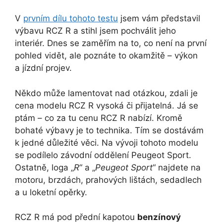
V
prvním dílu tohoto testu
jsem vám představil
výbavu RCZ R a stihl jsem pochválit jeho
interiér. Dnes se zaměřím na to, co není na první
pohled vidět, ale poznáte to okamžitě – výkon
a jízdní projev.
Někdo může lamentovat nad otázkou, zdali je
cena modelu RCZ R vysoká či přijatelná. Já se
ptám – co za tu cenu RCZ R nabízí. Kromě
bohaté výbavy je to technika. Tím se dostávám
k jedné důležité věci. Na vývoji tohoto modelu
se podílelo závodní oddělení Peugeot Sport.
Ostatně, loga „
R
“ a „
Peugeot Sport
“ najdete na
motoru, brzdách, prahových lištách, sedadlech
a u loketní opěrky.
RCZ R má pod přední kapotou
benzínový