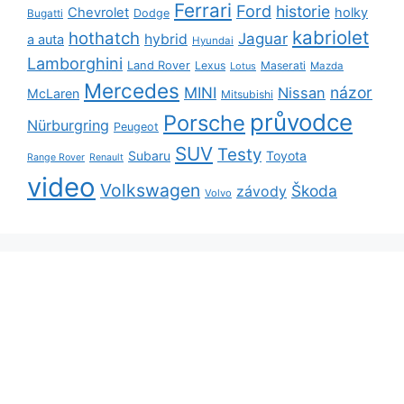
Ferrari
Ford
historie
Chevrolet
holky
Dodge
Bugatti
kabriolet
hothatch
Jaguar
hybrid
a auta
Hyundai
Lamborghini
Land Rover
Lexus
Maserati
Lotus
Mazda
Mercedes
názor
MINI
Nissan
McLaren
Mitsubishi
průvodce
Porsche
Nürburgring
Peugeot
SUV
Testy
Subaru
Toyota
Range Rover
Renault
video
Volkswagen
Škoda
závody
Volvo