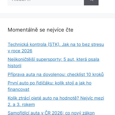
Momentálně se nejvíce čte
Technická kontrola (STK). Jak na to bez stresu
v roce 2026
Nejikoničtější supersporty: 5 aut, která psala
historii
Příprava auta na dovolenou: checklist 10 kroků
První auto po řidičáku: kolik stojí a jak ho
financovat
Kolik ztrácí ojeté auto na hodnotě? Nejvíc mezi
2. a 3. rokem
Samořídící auta v ČR 2026: co nový zákon