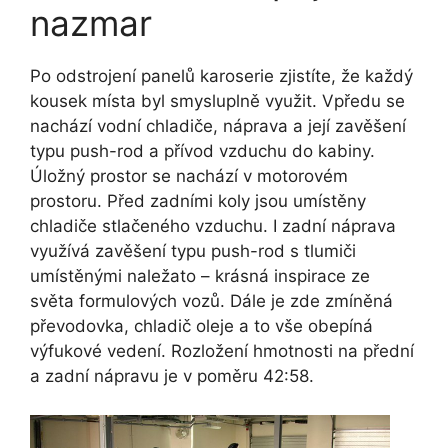
nazmar
Po odstrojení panelů karoserie zjistíte, že každý
kousek místa byl smysluplně využit. Vpředu se
nachází vodní chladiče, náprava a její zavěšení
typu push-rod a přívod vzduchu do kabiny.
Úložný prostor se nachází v motorovém
prostoru. Před zadními koly jsou umístěny
chladiče stlačeného vzduchu. I zadní náprava
využívá zavěšení typu push-rod s tlumiči
umístěnými naležato – krásná inspirace ze
světa formulových vozů. Dále je zde zmíněná
převodovka, chladič oleje a to vše obepíná
výfukové vedení. Rozložení hmotnosti na přední
a zadní nápravu je v poměru 42:58.