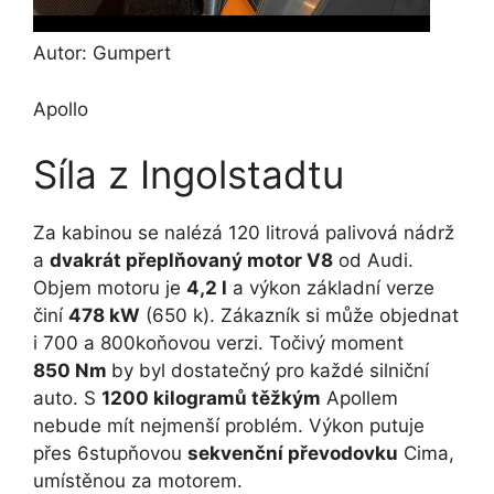
Autor: Gumpert
Apollo
Síla z Ingolstadtu
Za kabinou se nalézá 120 litrová palivová nádrž
a
dvakrát přeplňovaný motor V8
od Audi.
Objem motoru je
4,2 l
a výkon základní verze
činí
478 kW
(650 k). Zákazník si může objednat
i 700 a 800koňovou verzi. Točivý moment
850 Nm
by byl dostatečný pro každé silniční
auto. S
1200 kilogramů těžkým
Apollem
nebude mít nejmenší problém. Výkon putuje
přes 6stupňovou
sekvenční převodovku
Cima,
umístěnou za motorem.