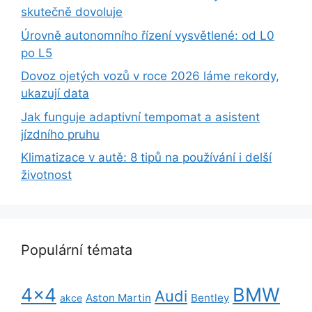
skutečně dovoluje
Úrovně autonomního řízení vysvětlené: od L0
po L5
Dovoz ojetých vozů v roce 2026 láme rekordy,
ukazují data
Jak funguje adaptivní tempomat a asistent
jízdního pruhu
Klimatizace v autě: 8 tipů na používání i delší
životnost
Populární témata
BMW
4x4
Audi
Aston Martin
Bentley
akce