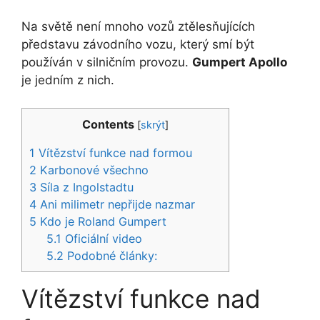
Na světě není mnoho vozů ztělesňujících
představu závodního vozu, který smí být
používán v silničním provozu.
Gumpert Apollo
je jedním z nich.
Contents
[
skrýt
]
1
Vítězství funkce nad formou
2
Karbonové všechno
3
Síla z Ingolstadtu
4
Ani milimetr nepřijde nazmar
5
Kdo je Roland Gumpert
5.1
Oficiální video
5.2
Podobné články:
Vítězství funkce nad