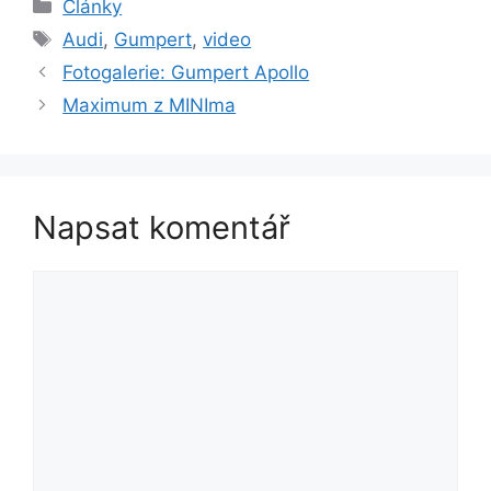
Rubriky
Články
Štítky
Audi
,
Gumpert
,
video
Fotogalerie: Gumpert Apollo
Maximum z MINIma
Napsat komentář
Komentář