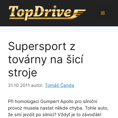
Přeskočit
na
Menu
obsah
Supersport z
továrny na šicí
stroje
31.10.2011
autor:
Tomáš Čanda
Při homologaci Gumpert Apollo pro silniční
provoz musela nastat někde chyba. Tohle auto,
že smí jezdit po silnici? Vždyť je to závoďák!