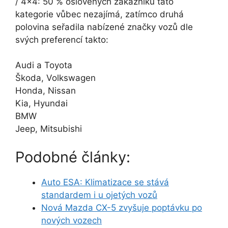
/ 4×4: 50 % oslovených zákazníků tato
kategorie vůbec nezajímá, zatímco druhá
polovina seřadila nabízené značky vozů dle
svých preferencí takto:
Audi a Toyota
Škoda, Volkswagen
Honda, Nissan
Kia, Hyundai
BMW
Jeep, Mitsubishi
Podobné články:
Auto ESA: Klimatizace se stává
standardem i u ojetých vozů
Nová Mazda CX-5 zvyšuje poptávku po
nových vozech