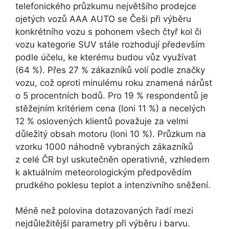
telefonického průzkumu největšího prodejce
ojetých vozů AAA AUTO se Češi při výběru
konkrétního vozu s pohonem všech čtyř kol či
vozu kategorie SUV stále rozhodují především
podle účelu, ke kterému budou vůz využívat
(64 %). Přes 27 % zákazníků volí podle značky
vozu, což oproti minulému roku znamená nárůst
o 5 procentních bodů. Pro 19 % respondentů je
stěžejním kritériem cena (loni 11 %) a necelých
12 % oslovených klientů považuje za velmi
důležitý obsah motoru (loni 10 %). Průzkum na
vzorku 1000 náhodně vybraných zákazníků
z celé ČR byl uskutečněn operativně, vzhledem
k aktuálním meteorologickým předpovědím
prudkého poklesu teplot a intenzivního sněžení.
Méně než polovina dotazovaných řadí mezi
nejdůležitější parametry při výběru i barvu.