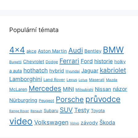
Populární témata
BMW
4x4
Audi
Aston Martin
Bentley
akce
Ferrari
Ford
historie
Chevrolet
holky
Dodge
Bugatti
kabriolet
hothatch
Jaguar
hybrid
a auta
Hyundai
Lamborghini
Land Rover
Lexus
Maserati
Lotus
Mazda
Mercedes
názor
MINI
Nissan
McLaren
Mitsubishi
průvodce
Porsche
Nürburgring
Peugeot
SUV
Testy
Subaru
Toyota
Range Rover
Renault
video
Volkswagen
Škoda
závody
Volvo