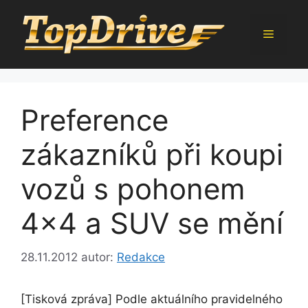
Přeskočit
na
Menu
obsah
Preference
zákazníků při koupi
vozů s pohonem
4×4 a SUV se mění
28.11.2012
autor:
Redakce
[Tisková zpráva] Podle aktuálního pravidelného