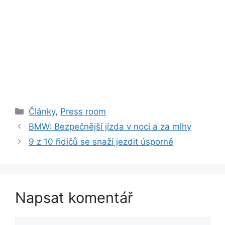
Rubriky
Články
,
Press room
BMW: Bezpečnější jízda v noci a za mlhy
9 z 10 řidičů se snaží jezdit úsporně
Napsat komentář
Komentář