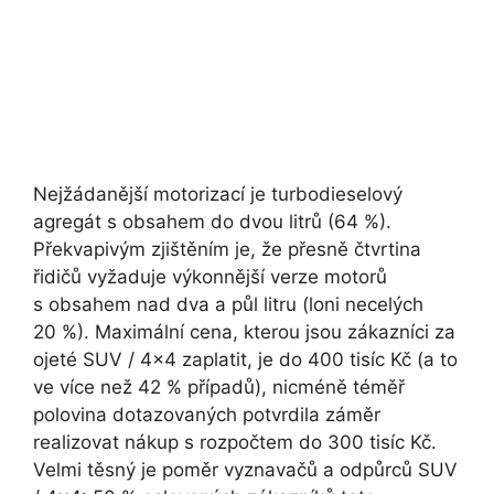
Nejžádanější motorizací je turbodieselový
agregát s obsahem do dvou litrů (64 %).
Překvapivým zjištěním je, že přesně čtvrtina
řidičů vyžaduje výkonnější verze motorů
s obsahem nad dva a půl litru (loni necelých
20 %). Maximální cena, kterou jsou zákazníci za
ojeté SUV / 4×4 zaplatit, je do 400 tisíc Kč (a to
ve více než 42 % případů), nicméně téměř
polovina dotazovaných potvrdila záměr
realizovat nákup s rozpočtem do 300 tisíc Kč.
Velmi těsný je poměr vyznavačů a odpůrců SUV