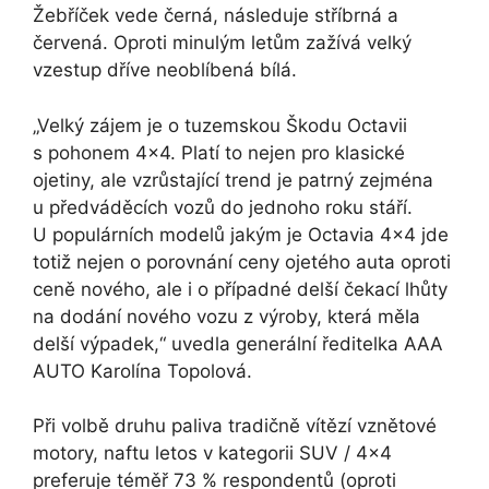
Žebříček vede černá, následuje stříbrná a
červená. Oproti minulým letům zažívá velký
vzestup dříve neoblíbená bílá.
„Velký zájem je o tuzemskou Škodu Octavii
s pohonem 4×4. Platí to nejen pro klasické
ojetiny, ale vzrůstající trend je patrný zejména
u předváděcích vozů do jednoho roku stáří.
U populárních modelů jakým je Octavia 4×4 jde
totiž nejen o porovnání ceny ojetého auta oproti
ceně nového, ale i o případné delší čekací lhůty
na dodání nového vozu z výroby, která měla
delší výpadek,“ uvedla generální ředitelka AAA
AUTO Karolína Topolová.
Při volbě druhu paliva tradičně vítězí vznětové
motory, naftu letos v kategorii SUV / 4×4
preferuje téměř 73 % respondentů (oproti