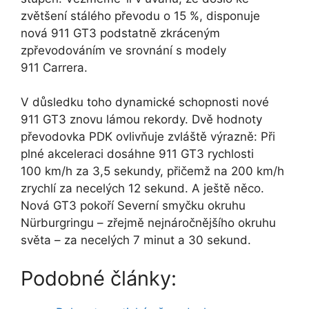
zvětšení stálého převodu o 15 %, disponuje
nová 911 GT3 podstatně zkráceným
zpřevodováním ve srovnání s modely
911 Carrera.
V důsledku toho dynamické schopnosti nové
911 GT3 znovu lámou rekordy. Dvě hodnoty
převodovka PDK ovlivňuje zvláště výrazně: Při
plné akceleraci dosáhne 911 GT3 rychlosti
100 km/h za 3,5 sekundy, přičemž na 200 km/h
zrychlí za necelých 12 sekund. A ještě něco.
Nová GT3 pokoří Severní smyčku okruhu
Nürburgringu – zřejmě nejnáročnějšího okruhu
světa – za necelých 7 minut a 30 sekund.
Podobné články: