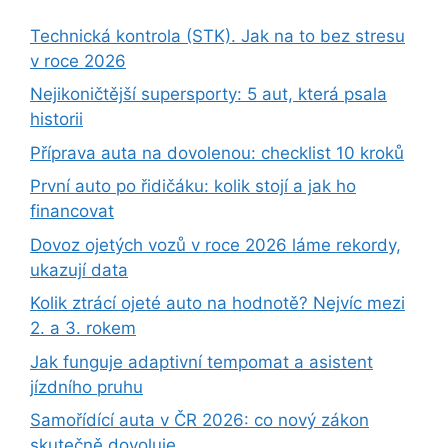
Technická kontrola (STK). Jak na to bez stresu
v roce 2026
Nejikoničtější supersporty: 5 aut, která psala
historii
Příprava auta na dovolenou: checklist 10 kroků
První auto po řidičáku: kolik stojí a jak ho
financovat
Dovoz ojetých vozů v roce 2026 láme rekordy,
ukazují data
Kolik ztrácí ojeté auto na hodnotě? Nejvíc mezi
2. a 3. rokem
Jak funguje adaptivní tempomat a asistent
jízdního pruhu
Samořídící auta v ČR 2026: co nový zákon
skutečně dovoluje