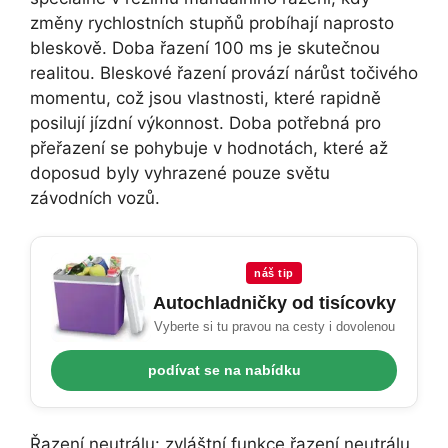
změny rychlostních stupňů probíhají naprosto
bleskově. Doba řazení 100 ms je skutečnou
realitou. Bleskové řazení provází nárůst točivého
momentu, což jsou vlastnosti, které rapidně
posilují jízdní výkonnost. Doba potřebná pro
přeřazení se pohybuje v hodnotách, které až
doposud byly vyhrazené pouze světu
závodních vozů.
náš tip
Autochladničky od tisícovky
Vyberte si tu pravou na cesty i dovolenou
podívat se na nabídku
Řazení neutrálu: zvláštní funkce řazení neutrálu