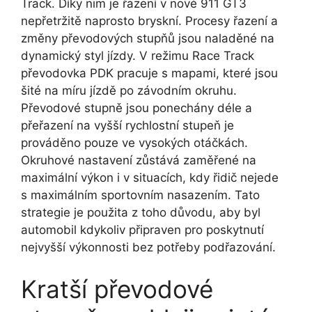
Track. Díky nim je řazení v nové 911 GT3
nepřetržitě naprosto bryskní. Procesy řazení a
změny převodových stupňů jsou naladěné na
dynamický styl jízdy. V režimu Race Track
převodovka PDK pracuje s mapami, které jsou
šité na míru jízdě po závodním okruhu.
Převodové stupně jsou ponechány déle a
přeřazení na vyšší rychlostní stupeň je
prováděno pouze ve vysokých otáčkách.
Okruhové nastavení zůstává zaměřené na
maximální výkon i v situacích, kdy řidič nejede
s maximálním sportovním nasazením. Tato
strategie je použita z toho důvodu, aby byl
automobil kdykoliv připraven pro poskytnutí
nejvyšší výkonnosti bez potřeby podřazování.
Kratší převodové