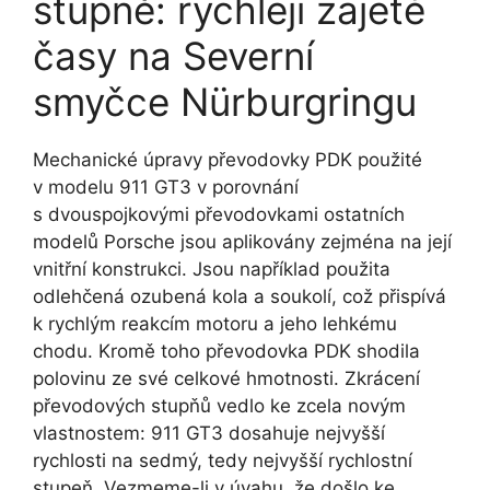
stupně: rychleji zajeté
časy na Severní
smyčce Nürburgringu
Mechanické úpravy převodovky PDK použité
v modelu 911 GT3 v porovnání
s dvouspojkovými převodovkami ostatních
modelů Porsche jsou aplikovány zejména na její
vnitřní konstrukci. Jsou například použita
odlehčená ozubená kola a soukolí, což přispívá
k rychlým reakcím motoru a jeho lehkému
chodu. Kromě toho převodovka PDK shodila
polovinu ze své celkové hmotnosti. Zkrácení
převodových stupňů vedlo ke zcela novým
vlastnostem: 911 GT3 dosahuje nejvyšší
rychlosti na sedmý, tedy nejvyšší rychlostní
stupeň. Vezmeme-li v úvahu, že došlo ke