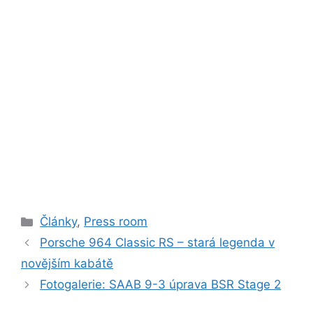
Rubriky
Články
,
Press room
Porsche 964 Classic RS – stará legenda v
novějším kabátě
Fotogalerie: SAAB 9-3 úprava BSR Stage 2