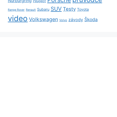
Nürburgring
Peugeot
SUV
Testy
Subaru
Toyota
Range Rover
Renault
video
Volkswagen
Škoda
závody
Volvo