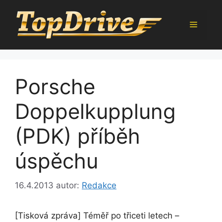
Přeskočit
na
Menu
obsah
Porsche
Doppelkupplung
(PDK) příběh
úspěchu
16.4.2013
autor:
Redakce
[Tisková zpráva] Téměř po třiceti letech –