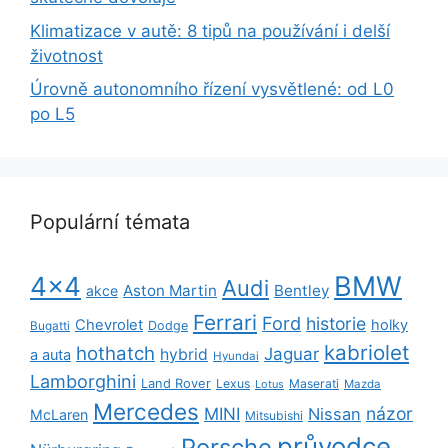
Klimatizace v autě: 8 tipů na používání i delší
životnost
Úrovně autonomního řízení vysvětlené: od L0
po L5
Populární témata
BMW
4x4
Audi
Aston Martin
Bentley
akce
Ferrari
Ford
historie
Chevrolet
holky
Dodge
Bugatti
kabriolet
hothatch
Jaguar
hybrid
a auta
Hyundai
Lamborghini
Land Rover
Lexus
Maserati
Lotus
Mazda
Mercedes
názor
MINI
Nissan
McLaren
Mitsubishi
průvodce
Porsche