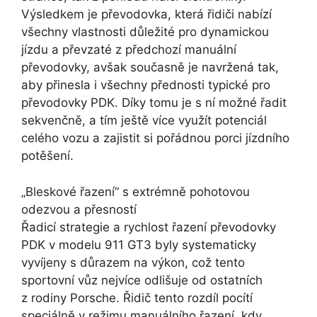
Výsledkem je převodovka, která řidiči nabízí
všechny vlastnosti důležité pro dynamickou
jízdu a převzaté z předchozí manuální
převodovky, avšak současně je navržená tak,
aby přinesla i všechny přednosti typické pro
převodovky PDK. Díky tomu je s ní možné řadit
sekvenčně, a tím ještě více využít potenciál
celého vozu a zajistit si pořádnou porci jízdního
potěšení.
„Bleskové řazení“ s extrémně pohotovou
odezvou a přesností
Řadicí strategie a rychlost řazení převodovky
PDK v modelu 911 GT3 byly systematicky
vyvíjeny s důrazem na výkon, což tento
sportovní vůz nejvíce odlišuje od ostatních
z rodiny Porsche. Řidič tento rozdíl pocítí
speciálně v režimu manuálního řazení, kdy