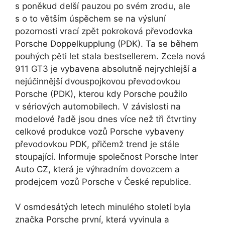
s poněkud delší pauzou po svém zrodu, ale
s o to větším úspěchem se na výsluní
pozornosti vrací zpět pokroková převodovka
Porsche Doppelkupplung (PDK). Ta se během
pouhých pěti let stala bestsellerem. Zcela nová
911 GT3 je vybavena absolutně nejrychlejší a
nejúčinnější dvouspojkovou převodovkou
Porsche (PDK), kterou kdy Porsche použilo
v sériových automobilech. V závislosti na
modelové řadě jsou dnes více než tři čtvrtiny
celkové produkce vozů Porsche vybaveny
převodovkou PDK, přičemž trend je stále
stoupající. Informuje společnost Porsche Inter
Auto CZ, která je výhradním dovozcem a
prodejcem vozů Porsche v České republice.
V osmdesátých letech minulého století byla
značka Porsche první, která vyvinula a