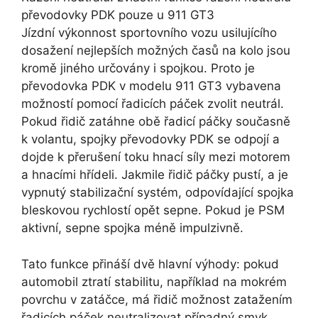
převodovky PDK pouze u 911 GT3
Jízdní výkonnost sportovního vozu usilujícího
dosažení nejlepších možných časů na kolo jsou
kromě jiného určovány i spojkou. Proto je
převodovka PDK v modelu 911 GT3 vybavena
možností pomocí řadicích páček zvolit neutrál.
Pokud řidič zatáhne obě řadicí páčky současně
k volantu, spojky převodovky PDK se odpojí a
dojde k přerušení toku hnací síly mezi motorem
a hnacími hřídeli. Jakmile řidič páčky pustí, a je
vypnutý stabilizační systém, odpovídající spojka
bleskovou rychlostí opět sepne. Pokud je PSM
aktivní, sepne spojka méně impulzivně.
Tato funkce přináší dvě hlavní výhody: pokud
automobil ztratí stabilitu, například na mokrém
povrchu v zatáčce, má řidič možnost zatažením
řadicích páček neutralizovat případný smyk