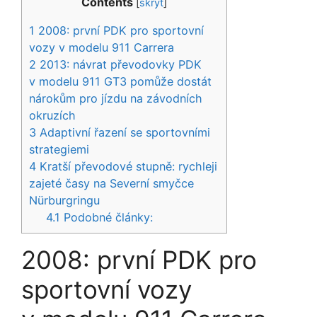
Contents
[
skrýt
]
1
2008: první PDK pro sportovní
vozy v modelu 911 Carrera
2
2013: návrat převodovky PDK
v modelu 911 GT3 pomůže dostát
nárokům pro jízdu na závodních
okruzích
3
Adaptivní řazení se sportovními
strategiemi
4
Kratší převodové stupně: rychleji
zajeté časy na Severní smyčce
Nürburgringu
4.1
Podobné články:
2008: první PDK pro
sportovní vozy