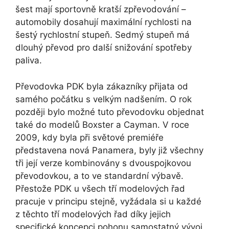
šest mají sportovně kratší zpřevodování –
automobily dosahují maximální rychlosti na
šestý rychlostní stupeň. Sedmý stupeň má
dlouhý převod pro další snižování spotřeby
paliva.
Převodovka PDK byla zákazníky přijata od
samého počátku s velkým nadšením. O rok
později bylo možné tuto převodovku objednat
také do modelů Boxster a Cayman. V roce
2009, kdy byla při světové premiéře
představena nová Panamera, byly již všechny
tři její verze kombinovány s dvouspojkovou
převodovkou, a to ve standardní výbavě.
Přestože PDK u všech tří modelových řad
pracuje v principu stejně, vyžádala si u každé
z těchto tří modelových řad díky jejich
specifické koncepci pohonu samostatný vývoj.