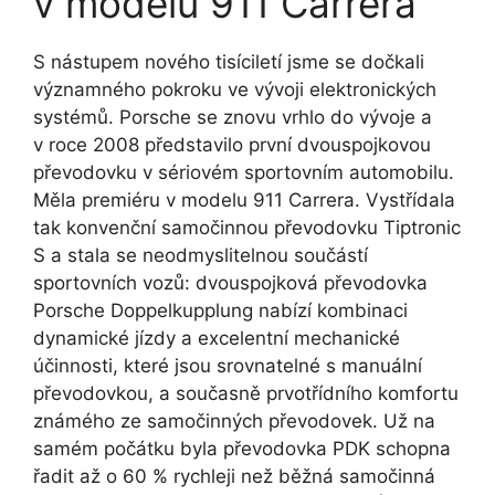
v modelu 911 Carrera
S nástupem nového tisíciletí jsme se dočkali
významného pokroku ve vývoji elektronických
systémů. Porsche se znovu vrhlo do vývoje a
v roce 2008 představilo první dvouspojkovou
převodovku v sériovém sportovním automobilu.
Měla premiéru v modelu 911 Carrera. Vystřídala
tak konvenční samočinnou převodovku Tiptronic
S a stala se neodmyslitelnou součástí
sportovních vozů: dvouspojková převodovka
Porsche Doppelkupplung nabízí kombinaci
dynamické jízdy a excelentní mechanické
účinnosti, které jsou srovnatelné s manuální
převodovkou, a současně prvotřídního komfortu
známého ze samočinných převodovek. Už na
samém počátku byla převodovka PDK schopna
řadit až o 60 % rychleji než běžná samočinná