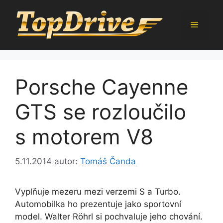
Přeskočit
na
Menu
obsah
Porsche Cayenne
GTS se rozloučilo
s motorem V8
5.11.2014
autor:
Tomáš Čanda
Vyplňuje mezeru mezi verzemi S a Turbo.
Automobilka ho prezentuje jako sportovní
model. Walter Röhrl si pochvaluje jeho chování.