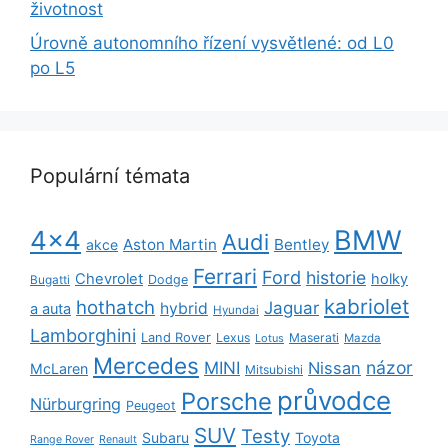
životnost
Úrovně autonomního řízení vysvětlené: od L0
po L5
Populární témata
BMW
4x4
Audi
Aston Martin
Bentley
akce
Ferrari
Ford
historie
Chevrolet
holky
Dodge
Bugatti
kabriolet
hothatch
Jaguar
hybrid
a auta
Hyundai
Lamborghini
Land Rover
Lexus
Maserati
Lotus
Mazda
Mercedes
názor
MINI
Nissan
McLaren
Mitsubishi
průvodce
Porsche
Nürburgring
Peugeot
SUV
Testy
Subaru
Toyota
Range Rover
Renault