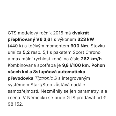
GTS modelový ročník 2015 má
dvakrát
přeplňovaný V6 3,6 l
s výkonem
323 kW
(440 k) a točivým momentem
600 Nm
. Stovku
umí za
5,2
resp. 5,1 s paketem Sport Chrono
a maximální rychlost končí na čísle
262 km/h
.
Kombinovaná spotřeba je
9,8 l/100 km
.
Pohon
všech kol a 8stupňová automatická
převodovka
Tiptronic S
s integrovaným
systémem Start/Stop zůstává nadále
samozřejmostí. Nezměnily se jen parametry, ale
i cena. V Německu se bude GTS prodávat od €
98 152.