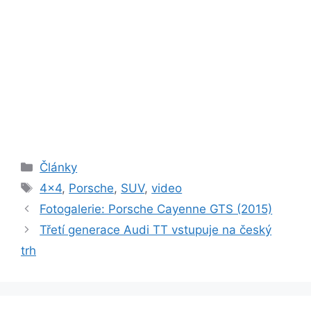
Rubriky
Články
Štítky
4x4
,
Porsche
,
SUV
,
video
Fotogalerie: Porsche Cayenne GTS (2015)
Třetí generace Audi TT vstupuje na český
trh