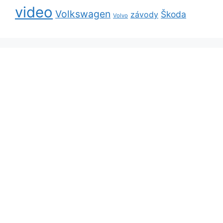
video
Volkswagen
Škoda
závody
Volvo