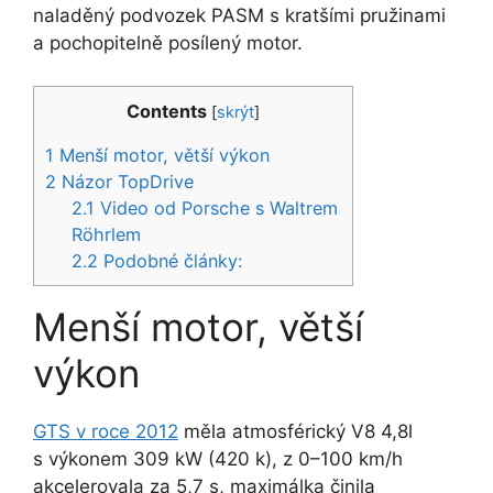
naladěný podvozek PASM s kratšími pružinami
a pochopitelně posílený motor.
Contents
[
skrýt
]
1
Menší motor, větší výkon
2
Názor TopDrive
2.1
Video od Porsche s Waltrem
Röhrlem
2.2
Podobné články:
Menší motor, větší
výkon
GTS v roce 2012
měla atmosférický V8 4,8l
s výkonem 309 kW (420 k), z 0–100 km/h
akcelerovala za 5,7 s, maximálka činila