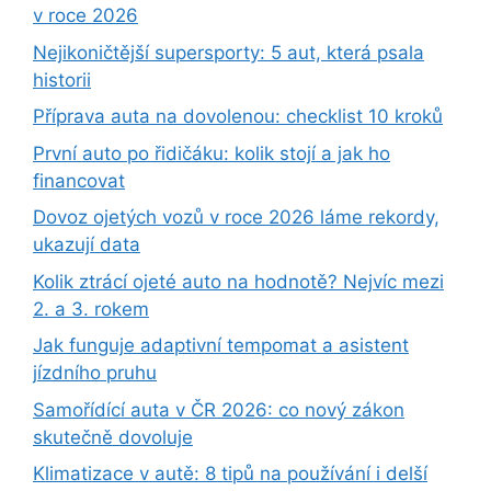
v roce 2026
Nejikoničtější supersporty: 5 aut, která psala
historii
Příprava auta na dovolenou: checklist 10 kroků
První auto po řidičáku: kolik stojí a jak ho
financovat
Dovoz ojetých vozů v roce 2026 láme rekordy,
ukazují data
Kolik ztrácí ojeté auto na hodnotě? Nejvíc mezi
2. a 3. rokem
Jak funguje adaptivní tempomat a asistent
jízdního pruhu
Samořídící auta v ČR 2026: co nový zákon
skutečně dovoluje
Klimatizace v autě: 8 tipů na používání i delší