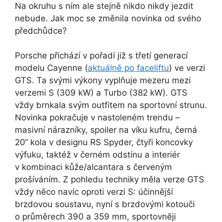
Na okruhu s ním ale stejně nikdo nikdy jezdit
nebude. Jak moc se změnila novinka od svého
předchůdce?
Porsche přichází v pořadí již s třetí generací
modelu Cayenne (
aktuálně po faceliftu
) ve verzi
GTS. Ta svými výkony vyplňuje mezeru mezi
verzemi S (309 kW) a Turbo (382 kW). GTS
vždy brnkala svým outfitem na sportovní strunu.
Novinka pokračuje v nastoleném trendu –
masivní nárazníky, spoiler na víku kufru, černá
20“ kola v designu RS Spyder, čtyři koncovky
výfuku, taktéž v černém odstínu a interiér
v kombinaci kůže/alcantara s červeným
prošíváním. Z pohledu techniky měla verze GTS
vždy něco navíc oproti verzi S: účinnější
brzdovou soustavu, nyní s brzdovými kotouči
o průměrech 390 a 359 mm, sportovněji