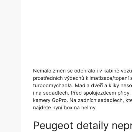
Nemálo změn se odehrálo i v kabině vozu.
prostředních výdechů klimatizace/topení z
turbodmychadla. Madla dveří a kliky neso
i na sedadlech. Před spolujezdcem přiby
kamery GoPro. Na zadních sedadlech, která
najdete nyní box na helmy.
Peugeot detaily nepr