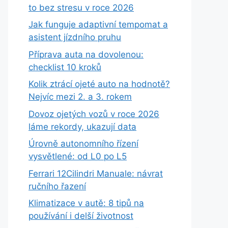
to bez stresu v roce 2026
Jak funguje adaptivní tempomat a
asistent jízdního pruhu
Příprava auta na dovolenou:
checklist 10 kroků
Kolik ztrácí ojeté auto na hodnotě?
Nejvíc mezi 2. a 3. rokem
Dovoz ojetých vozů v roce 2026
láme rekordy, ukazují data
Úrovně autonomního řízení
vysvětlené: od L0 po L5
Ferrari 12Cilindri Manuale: návrat
ručního řazení
Klimatizace v autě: 8 tipů na
používání i delší životnost