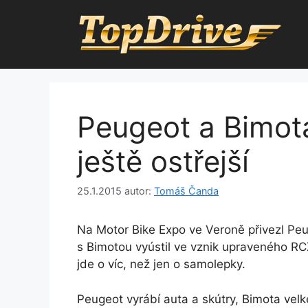
Přeskočit
na
obsah
Peugeot a Bimot
ještě ostřejší
25.1.2015
autor:
Tomáš Čanda
Na Motor Bike Expo ve Veroně přivezl Peu
s Bimotou vyústil ve vznik upraveného RC
jde o víc, než jen o samolepky.
Peugeot vyrábí auta a skútry, Bimota vel