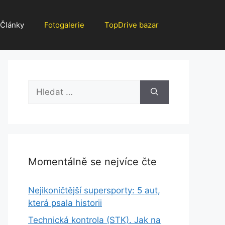
Články
Fotogalerie
TopDrive bazar
Hledat:
Momentálně se nejvíce čte
Nejikoničtější supersporty: 5 aut,
která psala historii
Technická kontrola (STK). Jak na