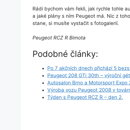
Rádi bychom vám řekli, jak rychle tohle 
a jaké plány s ním Peugeot má. Nic z toh
stane, si musíte vystačit s fotogalerií.
Peugeot RCZ R Bimota
Podobné články:
Po 7 akčních dnech přichází 5 bezs
Peugeot 208 GTi 30th – výroční g
Autosalon Brno a Motorsport Expo
Výroba vozu Peugeot 2008 v továrně
Týden s Peugeot RCZ R – den 2.