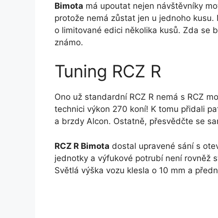
Bimota
má upoutat nejen návštěvníky mot
protože nemá zůstat jen u jednoho kusu. M
o limitované edici několika kusů. Zda se b
známo.
Tuning RCZ R
Ono už standardní RCZ R nemá s RCZ moc
technici výkon 270 koní! K tomu přidali 
a brzdy Alcon. Ostatně, přesvědčte se s
RCZ R Bimota
dostal upravené sání s otev
jednotky a výfukové potrubí není rovněž 
Světlá výška vozu klesla o 10 mm a předn