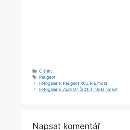
Rubriky
Články
Štítky
Peugeot
Fotogalerie: Peugeot RCZ R Bimota
Fotogalerie: Audi Q7 (2015) infotainment
Napsat komentář