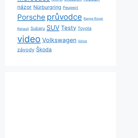
názor
Nürburgring
Peugeot
průvodce
Porsche
Range Rover
SUV
Testy
Subaru
Toyota
Renault
video
Volkswagen
Volvo
Škoda
závody