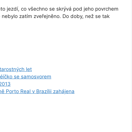
auto jezdí, co všechno se skrývá pod jeho povrchem
o nebylo zatím zveřejněno. Do doby, než se tak
tarostných let
étéíčko se samosvorem
 2013
 Porto Real v Brazílii zahájena