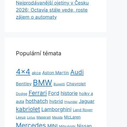
Nejprodávanější ojetiny v Česku
2026: Octavia stále vede, roste
zájem o automaty
Populární témata
4x4
Audi
Aston Martin
akce
BMW
Bentley
Chevrolet
Bugatti
Ferrari
Ford
historie
holky a
Dodge
hothatch
Jaguar
hybrid
auta
Hyundai
kabriolet
Lamborghini
Land Rover
McLaren
Lexus
Maserati
Lotus
Mazda
Mercedes
MINI
Nissan
Mitsubishi