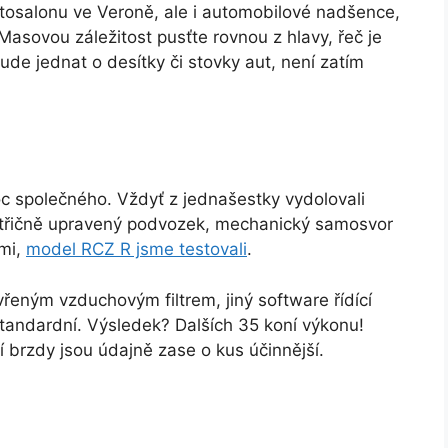
osalonu ve Veroně, ale i automobilové nadšence,
asovou záležitost pusťte rovnou z hlavy, řeč je
ude jednat o desítky či stovky aut, není zatím
 společného. Vždyť z jednašestky vydolovali
patřičně upravený podvozek, mechanický samosvor
ami,
model RCZ R jsme testovali
.
řeným vzduchovým filtrem, jiný software řídící
standardní. Výsledek? Dalších 35 koní výkonu!
í brzdy jsou údajně zase o kus účinnější.