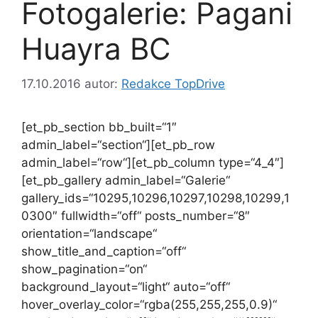
Fotogalerie: Pagani
Huayra BC
17.10.2016
autor:
Redakce TopDrive
[et_pb_section bb_built=“1″
admin_label=“section“][et_pb_row
admin_label=“row“][et_pb_column type=“4_4″]
[et_pb_gallery admin_label=“Galerie“
gallery_ids=“10295,10296,10297,10298,10299,1
0300″ fullwidth=“off“ posts_number=“8″
orientation=“landscape“
show_title_and_caption=“off“
show_pagination=“on“
background_layout=“light“ auto=“off“
hover_overlay_color=“rgba(255,255,255,0.9)“