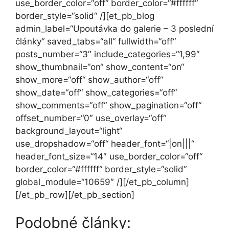
use_border_color=“off“ border_color=“#ffffff“
border_style=“solid“ /][et_pb_blog
admin_label=“Upoutávka do galerie – 3 poslední
články“ saved_tabs=“all“ fullwidth=“off“
posts_number=“3″ include_categories=“1,99″
show_thumbnail=“on“ show_content=“on“
show_more=“off“ show_author=“off“
show_date=“off“ show_categories=“off“
show_comments=“off“ show_pagination=“off“
offset_number=“0″ use_overlay=“off“
background_layout=“light“
use_dropshadow=“off“ header_font=“|on|||“
header_font_size=“14″ use_border_color=“off“
border_color=“#ffffff“ border_style=“solid“
global_module=“10659″ /][/et_pb_column]
[/et_pb_row][/et_pb_section]
Podobné články: