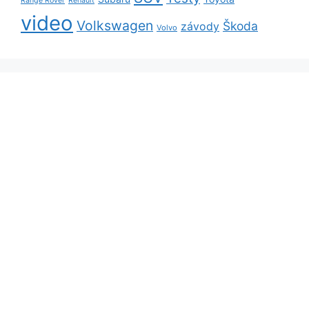
Range Rover
Renault
video
Volkswagen
Škoda
závody
Volvo