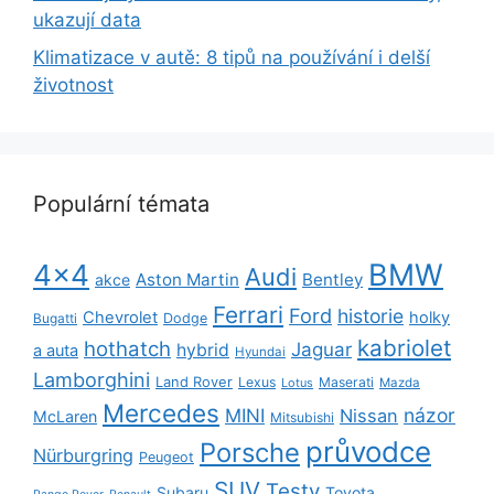
ukazují data
Klimatizace v autě: 8 tipů na používání i delší
životnost
Populární témata
BMW
4x4
Audi
Aston Martin
Bentley
akce
Ferrari
Ford
historie
Chevrolet
holky
Dodge
Bugatti
kabriolet
hothatch
Jaguar
hybrid
a auta
Hyundai
Lamborghini
Land Rover
Lexus
Maserati
Lotus
Mazda
Mercedes
názor
MINI
Nissan
McLaren
Mitsubishi
průvodce
Porsche
Nürburgring
Peugeot
SUV
Testy
Subaru
Toyota