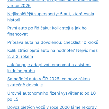
v roce 2026
Nejikoničtější supersporty: 5 aut, která psala
historii
První auto po řidičáku: kolik stojí a jak ho
financovat
Příprava auta na dovolenou: checklist 10 kroků
Kolik ztrácí ojeté auto na hodnotě? Nejvíc mezi
2. a 3. rokem
Jak funguje adaptivní tempomat a asistent
jízdního pruhu
Samořídící auta v ČR 2026: co nový zákon
skutečně dovoluje
Úrovně autonomního řízení vysvětlené: od L0
po L5
Dovoz ojetých vozů v roce 2026 láme rekordy,