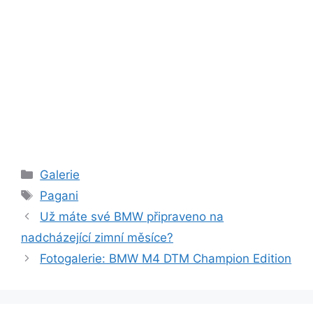
Rubriky
Galerie
Štítky
Pagani
Už máte své BMW připraveno na
nadcházející zimní měsíce?
Fotogalerie: BMW M4 DTM Champion Edition