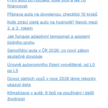
První auto po řidičáku: kolik stojí a jak ho
financovat
Příprava auta na dovolenou: checklist 10 kroků
Kolik ztrácí ojeté auto na hodnotě? Nejvíc mezi
2. a 3. rokem
Jak funguje adaptivní tempomat a asistent
jízdního pruhu
Samořídící auta v ČR 2026: co nový zákon
skutečně dovoluje
Úrovně autonomního řízení vysvětlené: od L0
po L5
Dovoz ojetých vozů v roce 2026 láme rekordy,
ukazují data
Klimatizace v autě: 8 tipů na používání i delší
životnost