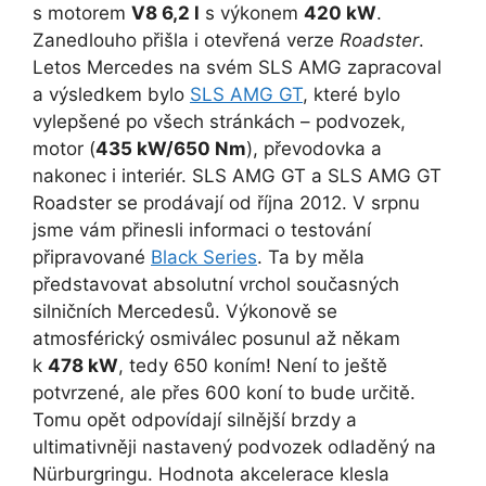
s motorem
V8 6,2 l
s výkonem
420 kW
.
Zanedlouho přišla i otevřená verze
Roadster
.
Letos Mercedes na svém SLS AMG zapracoval
a výsledkem bylo
SLS AMG GT
, které bylo
vylepšené po všech stránkách – podvozek,
motor (
435 kW/650 Nm
), převodovka a
nakonec i interiér. SLS AMG GT a SLS AMG GT
Roadster se prodávají od října 2012. V srpnu
jsme vám přinesli informaci o testování
připravované
Black Series
. Ta by měla
představovat absolutní vrchol současných
silničních Mercedesů. Výkonově se
atmosférický osmiválec posunul až někam
k
478 kW
, tedy 650 koním! Není to ještě
potvrzené, ale přes 600 koní to bude určitě.
Tomu opět odpovídají silnější brzdy a
ultimativněji nastavený podvozek odladěný na
Nürburgringu. Hodnota akcelerace klesla