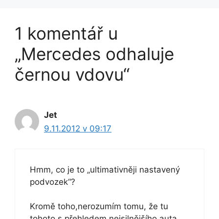
1 komentář u
„Mercedes odhaluje
černou vdovu“
Jet
9.11.2012 v 09:17
Hmm, co je to „ultimativněji nastavený
podvozek“?
Kromě toho,nerozumím tomu, že tu
tohoto s přehledem nejsilnějšího auta