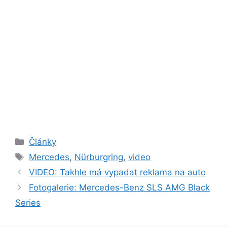
Rubriky
Články
Štítky
Mercedes
,
Nürburgring
,
video
VIDEO: Takhle má vypadat reklama na auto
Fotogalerie: Mercedes-Benz SLS AMG Black
Series