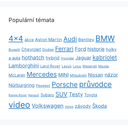
Populární témata
BMW
4x4
Audi
Aston Martin
Bentley
akce
Ferrari
Ford
historie
Chevrolet
holky
Dodge
Bugatti
kabriolet
hothatch
Jaguar
hybrid
a auta
Hyundai
Lamborghini
Land Rover
Lexus
Maserati
Lotus
Mazda
Mercedes
názor
MINI
Nissan
McLaren
Mitsubishi
průvodce
Porsche
Nürburgring
Peugeot
SUV
Testy
Subaru
Toyota
Range Rover
Renault
video
Volkswagen
Škoda
závody
Volvo