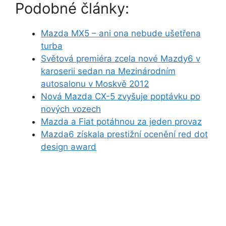
Podobné články:
Mazda MX5 – ani ona nebude ušetřena
turba
Světová premiéra zcela nové Mazdy6 v
karoserii sedan na Mezinárodním
autosalonu v Moskvě 2012
Nová Mazda CX-5 zvyšuje poptávku po
nových vozech
Mazda a Fiat potáhnou za jeden provaz
Mazda6 získala prestižní ocenění red dot
design award