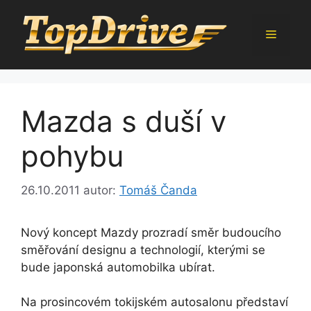
Přeskočit
na
Menu
obsah
Mazda s duší v
pohybu
26.10.2011
autor:
Tomáš Čanda
Nový koncept Mazdy prozradí směr budoucího
směřování designu a technologií, kterými se
bude japonská automobilka ubírat.
Na prosincovém tokijském autosalonu představí