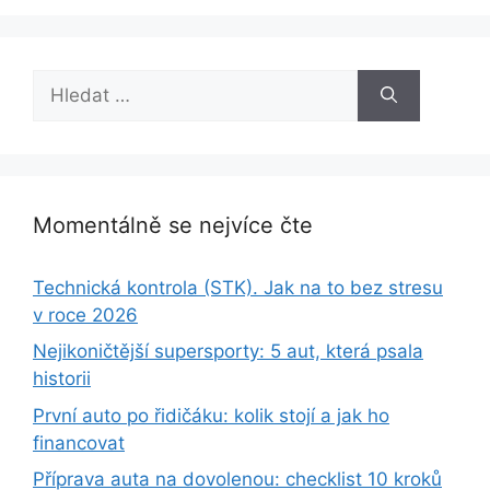
Hledat:
Momentálně se nejvíce čte
Technická kontrola (STK). Jak na to bez stresu
v roce 2026
Nejikoničtější supersporty: 5 aut, která psala
historii
První auto po řidičáku: kolik stojí a jak ho
financovat
Příprava auta na dovolenou: checklist 10 kroků