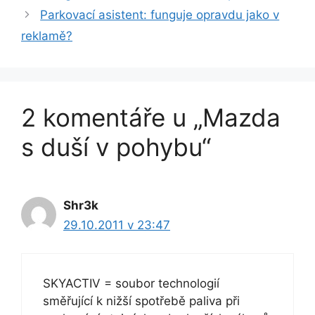
Parkovací asistent: funguje opravdu jako v
reklamě?
2 komentáře u „Mazda
s duší v pohybu“
Shr3k
29.10.2011 v 23:47
SKYACTIV = soubor technologií
směřující k nižší spotřebě paliva při