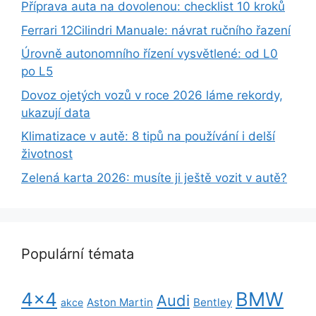
Příprava auta na dovolenou: checklist 10 kroků
Ferrari 12Cilindri Manuale: návrat ručního řazení
Úrovně autonomního řízení vysvětlené: od L0
po L5
Dovoz ojetých vozů v roce 2026 láme rekordy,
ukazují data
Klimatizace v autě: 8 tipů na používání i delší
životnost
Zelená karta 2026: musíte ji ještě vozit v autě?
Populární témata
BMW
4x4
Audi
Aston Martin
Bentley
akce