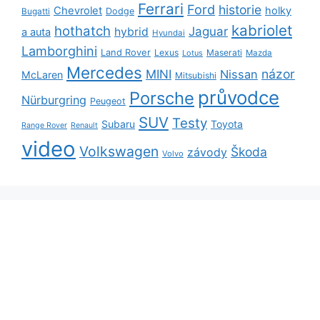
Ferrari
Ford
historie
Chevrolet
holky
Dodge
Bugatti
kabriolet
hothatch
Jaguar
hybrid
a auta
Hyundai
Lamborghini
Land Rover
Lexus
Maserati
Lotus
Mazda
Mercedes
názor
MINI
Nissan
McLaren
Mitsubishi
průvodce
Porsche
Nürburgring
Peugeot
SUV
Testy
Subaru
Toyota
Range Rover
Renault
video
Volkswagen
Škoda
závody
Volvo