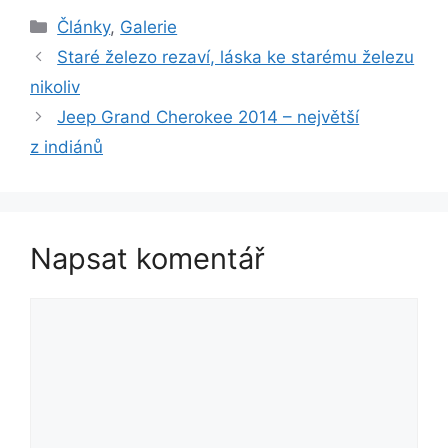
Rubriky
Články
,
Galerie
Staré železo rezaví, láska ke starému železu
nikoliv
Jeep Grand Cherokee 2014 – největší
z indiánů
Napsat komentář
Komentář