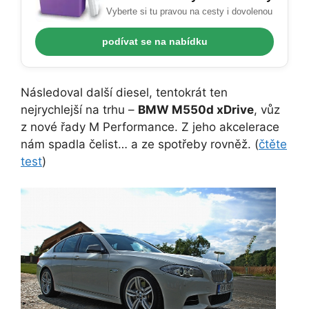
Vyberte si tu pravou na cesty i dovolenou
podívat se na nabídku
Následoval další diesel, tentokrát ten
nejrychlejší na trhu –
BMW M550d xDrive
, vůz
z nové řady M Performance. Z jeho akcelerace
nám spadla čelist… a ze spotřeby rovněž. (
čtěte
test
)