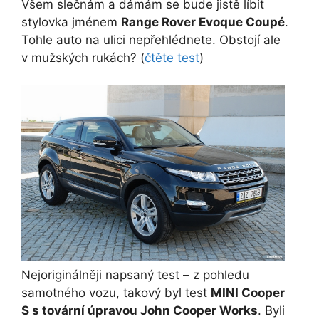
Všem slečnám a dámám se bude jistě líbit
stylovka jménem
Range Rover Evoque Coupé
.
Tohle auto na ulici nepřehlédnete. Obstojí ale
v mužských rukách? (
čtěte test
)
Nejoriginálněji napsaný test – z pohledu
samotného vozu, takový byl test
MINI Cooper
S s tovární úpravou John Cooper Works
. Byli