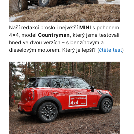
Naší redakcí prošlo i největší
MINI
s pohonem
4×4, model
Countryman
, který jsme testovali
hned ve dvou verzích – s benzínovým a
dieselovým motorem. Který je lepší? (
čtěte test
)