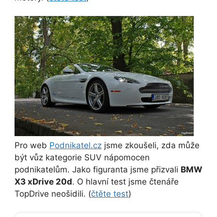
Pro web
Podnikatel.cz
jsme zkoušeli, zda může
být vůz kategorie SUV nápomocen
podnikatelům. Jako figuranta jsme přizvali
BMW
X3 xDrive 20d
. O hlavní test jsme čtenáře
TopDrive neošidili. (
čtěte test
)