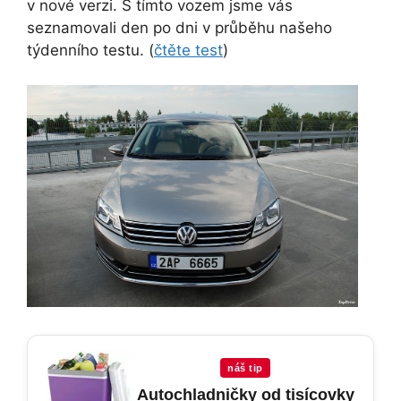
v nové verzi. S tímto vozem jsme vás
seznamovali den po dni v průběhu našeho
týdenního testu. (
čtěte test
)
náš tip
Autochladničky od tisícovky