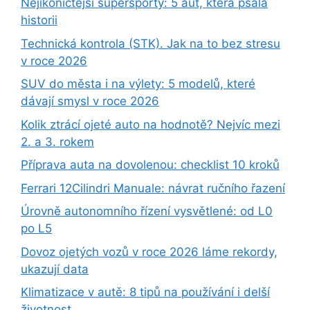
Nejikoničtější supersporty: 5 aut, která psala
historii
Technická kontrola (STK). Jak na to bez stresu
v roce 2026
SUV do města i na výlety: 5 modelů, které
dávají smysl v roce 2026
Kolik ztrácí ojeté auto na hodnotě? Nejvíc mezi
2. a 3. rokem
Příprava auta na dovolenou: checklist 10 kroků
Ferrari 12Cilindri Manuale: návrat ručního řazení
Úrovně autonomního řízení vysvětlené: od L0
po L5
Dovoz ojetých vozů v roce 2026 láme rekordy,
ukazují data
Klimatizace v autě: 8 tipů na používání i delší
životnost