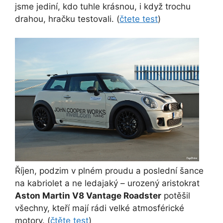
jsme jediní, kdo tuhle krásnou, i když trochu
drahou, hračku testovali. (
čtete test
)
Říjen, podzim v plném proudu a poslední šance
na kabriolet a ne ledajaký – urozený aristokrat
Aston Martin V8 Vantage Roadster
potěšil
všechny, kteří mají rádi velké atmosférické
motory. (
čtěte test
)