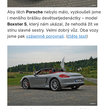
Aby těch
Porsche
nebylo málo, vyzkoušeli jsme
i menšího brášku devětsetjedenáctky – model
Boxster S
, který nám ukázal, že nehodlá žít ve
stínu slavné sestry. Velmi dobrý vůz. Oba vozy
jsme pak
vzájemně porovnali
. (
čtěte test
)