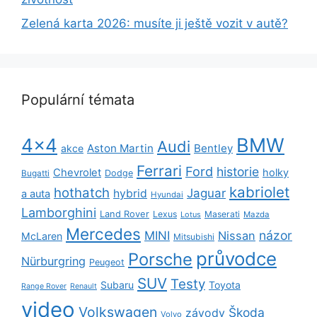
Zelená karta 2026: musíte ji ještě vozit v autě?
Populární témata
BMW
4x4
Audi
Aston Martin
Bentley
akce
Ferrari
Ford
historie
Chevrolet
holky
Dodge
Bugatti
kabriolet
hothatch
Jaguar
hybrid
a auta
Hyundai
Lamborghini
Land Rover
Lexus
Maserati
Lotus
Mazda
Mercedes
názor
MINI
Nissan
McLaren
Mitsubishi
průvodce
Porsche
Nürburgring
Peugeot
SUV
Testy
Subaru
Toyota
Range Rover
Renault
video
Volkswagen
Škoda
závody
Volvo