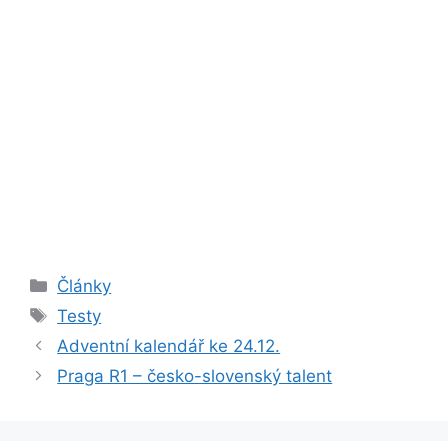
Rubriky
Články
Štítky
Testy
Adventní kalendář ke 24.12.
Praga R1 – česko-slovenský talent