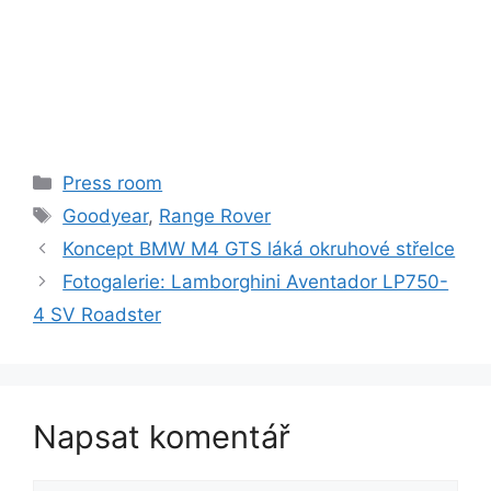
Rubriky
Press room
Štítky
Goodyear
,
Range Rover
Koncept BMW M4 GTS láká okruhové střelce
Fotogalerie: Lamborghini Aventador LP750-
4 SV Roadster
Napsat komentář