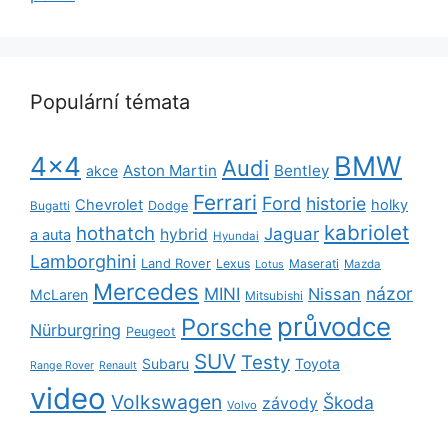
Populární témata
BMW
4x4
Audi
Aston Martin
Bentley
akce
Ferrari
Ford
historie
Chevrolet
holky
Dodge
Bugatti
kabriolet
hothatch
Jaguar
hybrid
a auta
Hyundai
Lamborghini
Land Rover
Lexus
Maserati
Lotus
Mazda
Mercedes
názor
MINI
Nissan
McLaren
Mitsubishi
průvodce
Porsche
Nürburgring
Peugeot
SUV
Testy
Subaru
Toyota
Range Rover
Renault
video
Volkswagen
Škoda
závody
Volvo