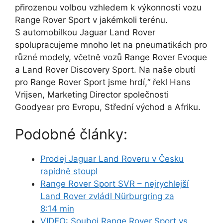
přirozenou volbou vzhledem k výkonnosti vozu
Range Rover Sport v jakémkoli terénu.
S automobilkou Jaguar Land Rover
spolupracujeme mnoho let na pneumatikách pro
různé modely, včetně vozů Range Rover Evoque
a Land Rover Discovery Sport. Na naše obutí
pro Range Rover Sport jsme hrdí,
řekl
Hans
Vrijsen
, Marketing Director společnosti
Goodyear pro Evropu, Střední východ a Afriku.
Podobné články:
Prodej Jaguar Land Roveru v Česku
rapidně stoupl
Range Rover Sport SVR – nejrychlejší
Land Rover zvládl Nürburgring za
8:14 min
VIDEO: Souboj Range Rover Sport vs.