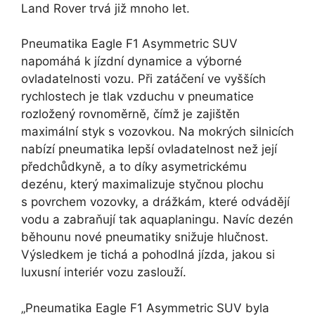
Land Rover trvá již mnoho let.
Pneumatika Eagle F1 Asymmetric SUV
napomáhá k jízdní dynamice a výborné
ovladatelnosti vozu. Při zatáčení ve vyšších
rychlostech je tlak vzduchu v pneumatice
rozložený rovnoměrně, čímž je zajištěn
maximální styk s vozovkou. Na mokrých silnicích
nabízí pneumatika lepší ovladatelnost než její
předchůdkyně, a to díky asymetrickému
dezénu, který maximalizuje styčnou plochu
s povrchem vozovky, a drážkám, které odvádějí
vodu a zabraňují tak aquaplaningu. Navíc dezén
běhounu nové pneumatiky snižuje hlučnost.
Výsledkem je tichá a pohodlná jízda, jakou si
luxusní interiér vozu zaslouží.
Pneumatika Eagle F1 Asymmetric SUV byla