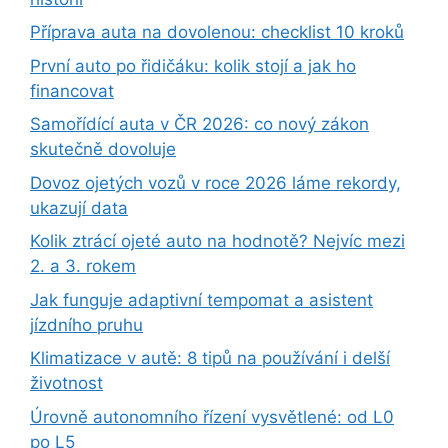
Příprava auta na dovolenou: checklist 10 kroků
První auto po řidičáku: kolik stojí a jak ho
financovat
Samořídící auta v ČR 2026: co nový zákon
skutečně dovoluje
Dovoz ojetých vozů v roce 2026 láme rekordy,
ukazují data
Kolik ztrácí ojeté auto na hodnotě? Nejvíc mezi
2. a 3. rokem
Jak funguje adaptivní tempomat a asistent
jízdního pruhu
Klimatizace v autě: 8 tipů na používání i delší
životnost
Úrovně autonomního řízení vysvětlené: od L0
po L5