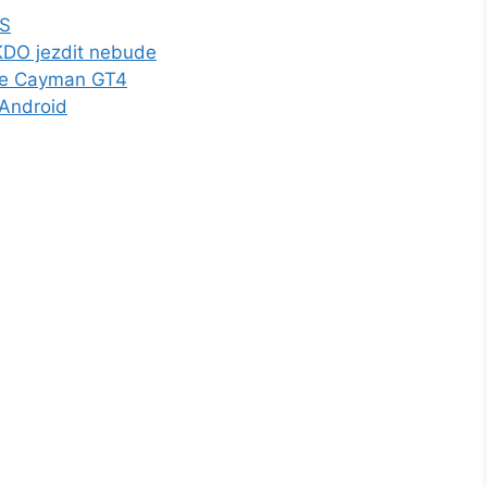
TS
KDO jezdit nebude
che Cayman GT4
 Android