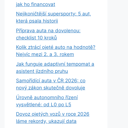
jak ho financovat
Nejikoničtější supersporty: 5 aut,
která psala historii
Příprava auta na dovolenou:
checklist 10 kroků
Kolik ztrácí ojeté auto na hodnotě?
Nejvíc mezi 2. a 3. rokem
Jak funguje adaptivní tempomat a
asistent jízdního pruhu
Samořídící auta v ČR 2026: co
nový zákon skutečně dovoluje
Úrovně autonomního řízení
vysvětlené: od L0 po L5
Dovoz ojetých vozů v roce 2026
láme rekordy, ukazují data