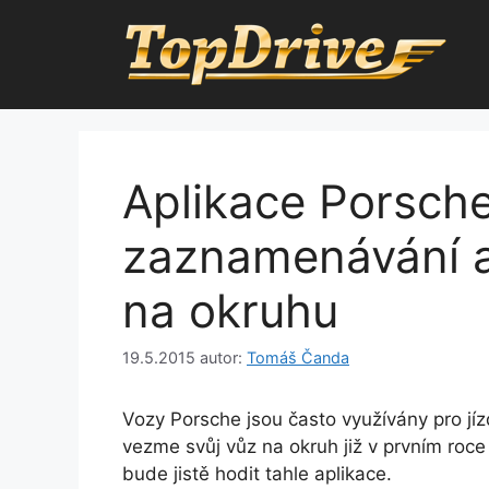
Přeskočit
na
obsah
Aplikace Porsche
zaznamenávání a 
na okruhu
19.5.2015
autor:
Tomáš Čanda
Vozy Porsche jsou často využívány pro jízd
vezme svůj vůz na okruh již v prvním roc
bude jistě hodit tahle aplikace.