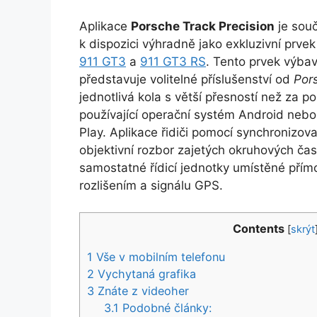
Aplikace
Porsche Track Precision
je souč
k dispozici výhradně jako exkluzivní prv
911 GT3
a
911 GT3 RS
. Tento prvek výbav
představuje volitelné příslušenství od
Por
jednotlivá kola s větší přesností než za po
používající operační systém Android neb
Play. Aplikace řidiči pomocí synchronizo
objektivní rozbor zajetých okruhových čas
samostatné řídicí jednotky umístěné přím
rozlišením a signálu GPS.
Contents
[
skrýt
1
Vše v mobilním telefonu
2
Vychytaná grafika
3
Znáte z videoher
3.1
Podobné články: