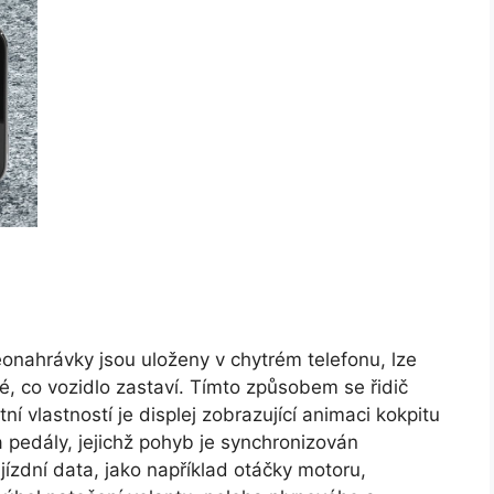
nahrávky jsou uloženy v chytrém telefonu, lze
é, co vozidlo zastaví. Tímto způsobem se řidič
tní vlastností je displej zobrazující animaci kokpitu
edály, jejichž pohyb je synchronizován
ízdní data, jako například otáčky motoru,