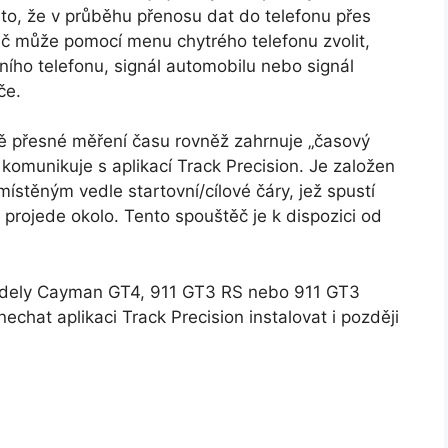
to, že v průběhu přenosu dat do telefonu přes
ič může pomocí menu chytrého telefonu zvolit,
ního telefonu, signál automobilu nebo signál
če.
ě přesné měření času rovněž zahrnuje „časový
komunikuje s aplikací Track Precision. Je založen
ístěným vedle startovní/cílové čáry, jež spustí
 projede okolo. Tento spouštěč je k dispozici od
modely Cayman GT4, 911 GT3 RS nebo 911 GT3
nechat aplikaci Track Precision instalovat i později