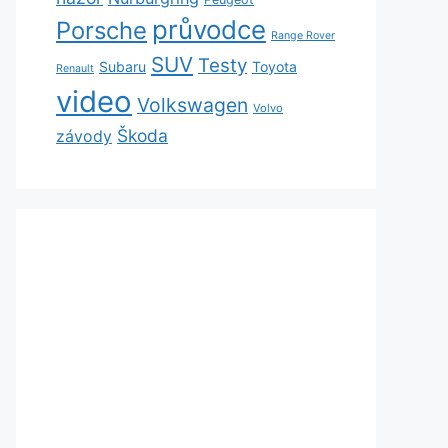
průvodce
Porsche
Range Rover
SUV
Testy
Subaru
Toyota
Renault
video
Volkswagen
Volvo
Škoda
závody