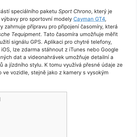
ástí speciálního paketu
Sport Chrono
, který je
ek výbavy pro sportovní modely
Cayman GT4
,
y zahrnuje přípravu pro připojení časomíry, která
sche Tequipment
. Tato časomíra umožňuje měřit
užití signálu GPS. Aplikaci pro chytré telefony,
o iOS, lze zdarma stáhnout z iTunes nebo Google
vaných dat a videonahrávek umožňuje detailní a
ů a jízdního stylu. K tomu využívá přesné údaje ze
o ve vozidle, stejně jako z kamery s vysokým
]