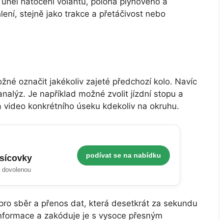
, úhel natočení volantu, poloha plynového a
ení, stejně jako trakce a přetáčivost nebo
né označit jakékoliv zajeté předchozí kolo. Navíc
analýz. Je například možné zvolit jízdní stopu a
a video konkrétního úseku kdekoliv na okruhu.
podívat se na nabídku
isícovky
i dovolenou
u pro sběr a přenos dat, která desetkrát za sekundu
nformace a zakóduje je s vysoce přesným