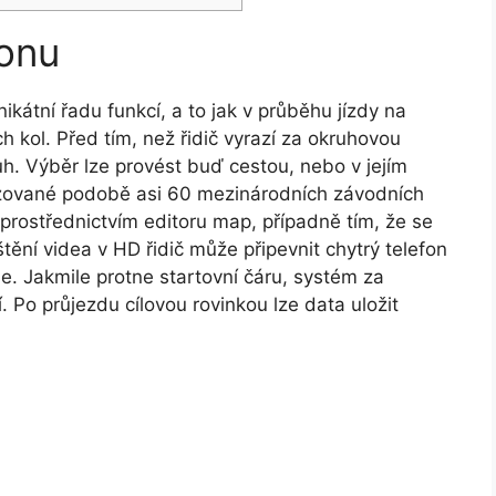
fonu
ikátní řadu funkcí, a to jak v průběhu jízdy na
h kol. Před tím, než řidič vyrazí za okruhovou
h. Výběr lze provést buď cestou, nebo v jejím
lizované podobě asi 60 mezinárodních závodních
 prostřednictvím editoru map, případně tím, že se
tění videa v HD řidič může připevnit chytrý telefon
. Jakmile protne startovní čáru, systém za
Po průjezdu cílovou rovinkou lze data uložit