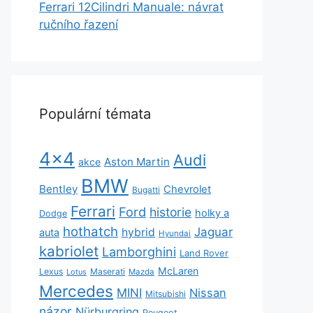
Ferrari 12Cilindri Manuale: návrat
ručního řazení
Populární témata
4x4
Audi
Aston Martin
akce
BMW
Bentley
Chevrolet
Bugatti
Ferrari
Ford
historie
holky a
Dodge
hothatch
Jaguar
hybrid
auta
Hyundai
kabriolet
Lamborghini
Land Rover
McLaren
Lexus
Maserati
Lotus
Mazda
Mercedes
MINI
Nissan
Mitsubishi
názor
Nürburgring
Peugeot