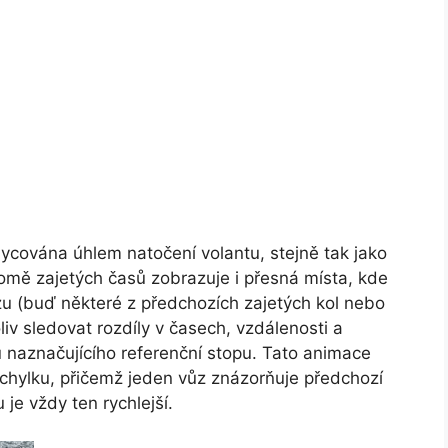
hycována úhlem natočení volantu, stejně tak jako
omě zajetých časů zobrazuje i přesná místa, kde
ozu (buď některé z předchozích zajetých kol nebo
iv sledovat rozdíly v časech, vzdálenosti a
 naznačujícího referenční stopu. Tato animace
chylku, přičemž jeden vůz znázorňuje předchozí
 je vždy ten rychlejší.