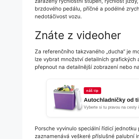
zařazený rychlostní stupeň, rychlost jízdy
brzdového pedálu, příčné a podélné zrychl
nedotáčivost vozu.
Znáte z videoher
Za referenčního takzvaného „ducha“ je mož
lze vybrat množství detailních grafických 
přepnout na detailnější zobrazení nebo n
náš tip
Autochladničky od t
Vyberte si tu pravou na cesty 
Porsche vyvinulo speciální řídicí jednotk
zaznamenává veškeré příslušné palubní i