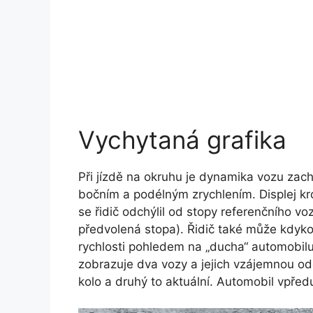
Vychytaná grafika
Při jízdě na okruhu je dynamika vozu zac
bočním a podélným zrychlením. Displej kr
se řidič odchýlil od stopy referenčního v
předvolená stopa). Řidič také může kdykol
rychlosti pohledem na „ducha“ automobilu
zobrazuje dva vozy a jejich vzájemnou od
kolo a druhý to aktuální. Automobil vpředu