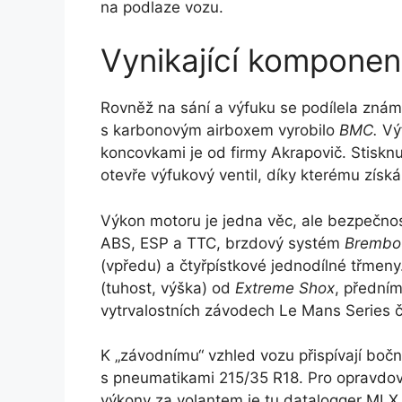
na podlaze vozu.
Vynikající komponen
Rovněž na sání a výfuku se podílela znám
s karbonovým airboxem vyrobilo
BMC.
Vý
koncovkami je od firmy Akrapovič. Stiskn
otevře výfukový ventil, díky kterému získ
Výkon motoru je jedna věc, ale bezpečno
ABS, ESP a TTC, brzdový systém
Brembo
(vpředu) a čtyřpístkové jednodílné třmeny
(tuhost, výška) od
Extreme Shox
, předním
vytrvalostních závodech Le Mans Series 
K „závodnímu“ vzhled vozu přispívají boč
s pneumatikami 215/35 R18. Pro opravdové
výkony za volantem je tu datalogger ML