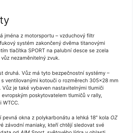
ty
á jména z motorsportu – vzduchový filtr
fukový systém zakončený dvěma titanovými
utím tlačítka SPORT na palubní desce se zcela
á vůz nezaměnitelný zvuk.
st druhá. Vůz má tyto bezpečnostní systémy –
s ventilovanými kotouči o rozměrech 305×28 mm
. Vůz je také vybaven nastavitelnými tlumiči
 evropským poskytovatelem tlumičů v rally,
či WTCC.
ní pevná okna z polykarbonátu a lehká 18″ kola
OZ
 závodní maniaky, kteří chtějí sledovat své
X data od
AIM Sport
, světového lídra v oblasti