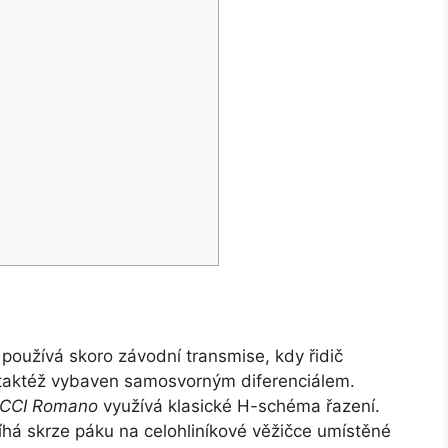
é používá skoro závodní transmise, kdy řidič
e taktéž vybaven samosvorným diferenciálem.
CCI Romano
využívá klasické H-schéma řazení.
há skrze páku na celohliníkové věžičce umístěné