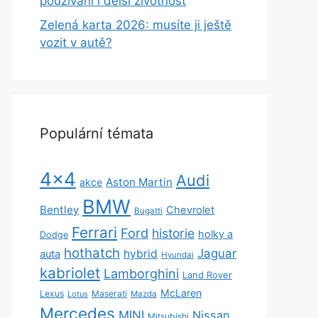
používání i delší životnost
Zelená karta 2026: musíte ji ještě
vozit v autě?
Populární témata
4x4
Audi
Aston Martin
akce
BMW
Bentley
Chevrolet
Bugatti
Ferrari
Ford
historie
holky a
Dodge
hothatch
Jaguar
hybrid
auta
Hyundai
kabriolet
Lamborghini
Land Rover
McLaren
Lexus
Maserati
Lotus
Mazda
Mercedes
MINI
Nissan
Mitsubishi