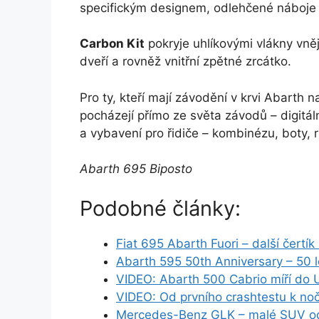
specifickým designem, odlehčené náboje a
Carbon Kit
pokryje uhlíkovými vlákny vněj
dveří a rovněž vnitřní zpětné zrcátko.
Pro ty, kteří mají závodění v krvi Abarth n
pocházejí přímo ze světa závodů – digitá
a vybavení pro řidiče – kombinézu, boty, ru
Abarth 695 Biposto
Podobné články:
Fiat 695 Abarth Fuori – další čertík
Abarth 595 50th Anniversary – 50 le
VIDEO: Abarth 500 Cabrio míří do
VIDEO: Od prvního crashtestu k n
Mercedes-Benz GLK – malé SUV od 