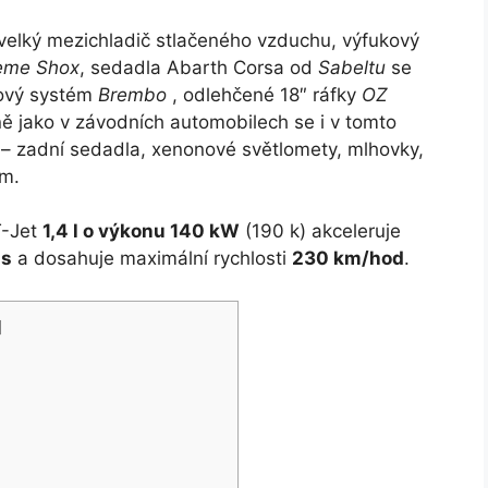
 velký mezichladič stlačeného vzduchu, výfukový
eme Shox
, sedadla Abarth Corsa od
Sabeltu
se
dový systém
Brembo
, odlehčené 18″ ráfky
OZ
ně jako v závodních automobilech se i v tomto
 – zadní sedadla, xenonové světlomety, mlhovky,
ém.
T-Jet
1,4 l o výkonu 140 kW
(190 k) akceleruje
 s
a dosahuje maximální rychlosti
230 km/hod
.
]