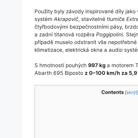
Použity byly závody inspirované díly jako
systém
Akrapovič
, stavitelné tlumiče
Extr
čtyřbodovými bezpečnostními pásy, brz
a zadní titanová rozpěra
Poggipolini
. Stej
případě muselo odstranit vše nepotřebné
klimatizace, elektrická okna a audio syst
S hmotností pouhých
997 kg
a motorem 
Abarth 695 Biposto
z 0–100 km/h za 5,9
Contents
[
skrýt