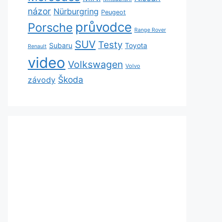
názor
Nürburgring
Peugeot
průvodce
Porsche
Range Rover
SUV
Testy
Subaru
Toyota
Renault
video
Volkswagen
Volvo
Škoda
závody