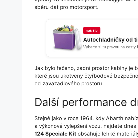
sběru dat pro motorsport.
náš tip
Autochladničky od t
Vyberte si tu pravou na cesty 
Jak bylo řečeno, zadní prostor kabiny je 
které jsou ukotveny čtyřbodové bezpečn
od zavazadlového prostoru.
Další performance dí
Stejně jako v roce 1964, kdy Abarth nabíze
a výkonové vylepšení vozu, najdete dne
124 Speciale Kit
obsahuje lehké materiály