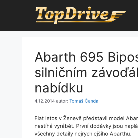
Přeskočit
na
obsah
Abarth 695 Bipo
silničním závoďá
nabídku
4.12.2014
autor:
Tomáš Čanda
Fiat letos v Ženevě představil model Abar
nestíhá vyrábět. První dodávky jsou napl
všechny detaily nejrychlejšího Abarthu.