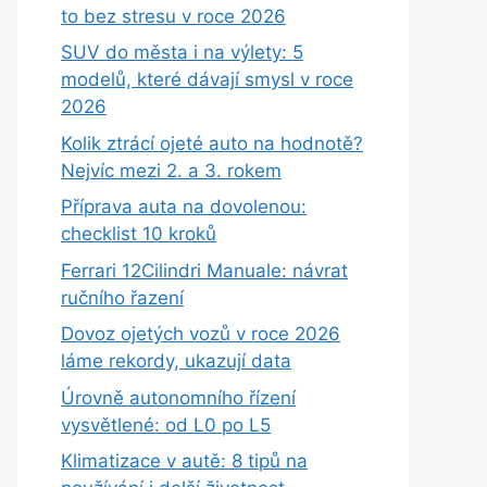
to bez stresu v roce 2026
SUV do města i na výlety: 5
modelů, které dávají smysl v roce
2026
Kolik ztrácí ojeté auto na hodnotě?
Nejvíc mezi 2. a 3. rokem
Příprava auta na dovolenou:
checklist 10 kroků
Ferrari 12Cilindri Manuale: návrat
ručního řazení
Dovoz ojetých vozů v roce 2026
láme rekordy, ukazují data
Úrovně autonomního řízení
vysvětlené: od L0 po L5
Klimatizace v autě: 8 tipů na