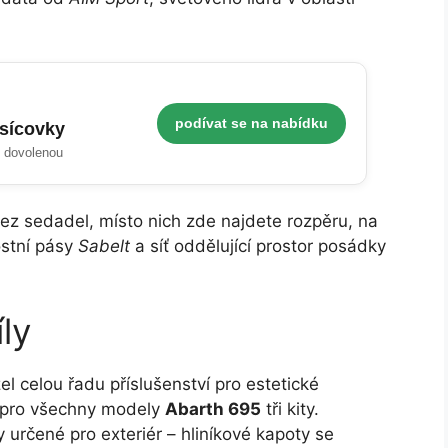
podívat se na nabídku
isícovky
i dovolenou
bez sedadel, místo nich zde najdete rozpěru, na
ostní pásy
Sabelt
a síť oddělující prostor posádky
ly
l celou řadu příslušenství pro estetické
s pro všechny modely
Abarth 695
tři kity.
 určené pro exteriér – hliníkové kapoty se