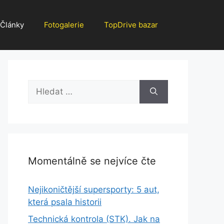
Články
Fotogalerie
TopDrive bazar
Hledat:
Momentálně se nejvíce čte
Nejikoničtější supersporty: 5 aut,
která psala historii
Technická kontrola (STK). Jak na