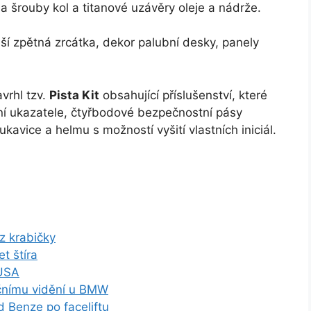
 šrouby kol a titanové uzávěry oleje a nádrže.
ší zpětná zrcátka, dekor palubní desky, panely
avrhl tzv.
Pista Kit
obsahující příslušenství, které
lní ukazatele, čtyřbodové bezpečnostní pásy
kavice a helmu s možností vyšití vlastních iniciál.
 z krabičky
t štíra
 USA
očnímu vidění u BMW
Benze po faceliftu