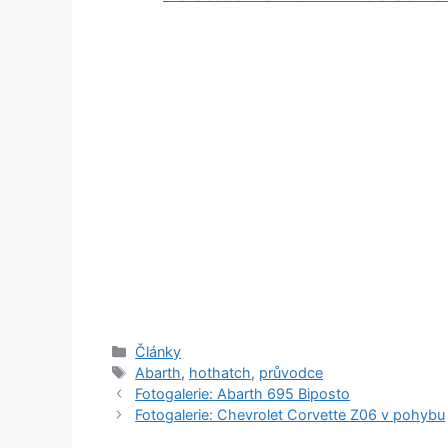
Rubriky
Články
Štítky
Abarth
,
hothatch
,
průvodce
Fotogalerie: Abarth 695 Biposto
Fotogalerie: Chevrolet Corvette Z06 v pohybu