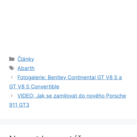
Rubriky
Články
Štítky
Abarth
Fotogalerie: Bentley Continental GT V8 S a
GT V8 S Convertible
VIDEO: Jak se zamilovat do nového Porsche
911 GT3