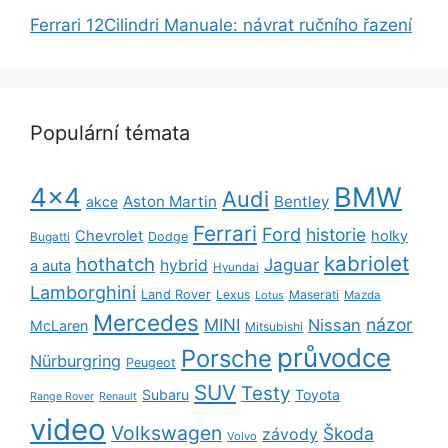
Ferrari 12Cilindri Manuale: návrat ručního řazení
Populární témata
BMW
4x4
Audi
Aston Martin
Bentley
akce
Ferrari
Ford
historie
Chevrolet
holky
Dodge
Bugatti
kabriolet
hothatch
Jaguar
hybrid
a auta
Hyundai
Lamborghini
Land Rover
Lexus
Maserati
Lotus
Mazda
Mercedes
názor
MINI
Nissan
McLaren
Mitsubishi
průvodce
Porsche
Nürburgring
Peugeot
SUV
Testy
Subaru
Toyota
Range Rover
Renault
video
Volkswagen
Škoda
závody
Volvo