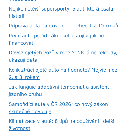
Nejikoničtější supersporty: 5 aut, která psala
historii
Příprava auta na dovolenou: checklist 10 kroků
První auto po řidičáku: kolik stojí a jak ho
financovat
Dovoz ojetých vozů v roce 2026 láme rekordy,
ukazují data
Kolik ztrácí ojeté auto na hodnotě? Nejvíc mezi
2. a 3. rokem
Jak funguje adaptivní tempomat a asistent
jízdního pruhu
Samořídící auta v ČR 2026: co nový zákon
skutečně dovoluje
Klimatizace v autě: 8 tipů na používání i delší
životnost