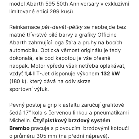
model Abarth 595 50th Anniversary v exkluzivní
limitované edici 299 kusů.
Reinkarnace
pět-devět-pětky
se neobejde bez
matné třívrstvé bílé barvy a grafiky Officine
Abarth zahrnující loga štíra a pruhy na bocích
automobilu. Optická věrnost originálu je tedy
dokonalá, ale pod kapotou je vše přesně
naopak. Motor vpředu však netřeba oplakávat,
vždyť
1,4 l
T-Jet disponuje výkonem
132 kW
(180 k), který dává na odiv skrze
sportovní výfuk.
Pevný postoj a grip k asfaltu zaručují grafitově
šedá 17“ kola s červenou linkou a pneumatikami
Michelin.
Čtyřpístkový brzdový systém
Brembo
pracuje s plovoucími brzdovými kotouči
o průměru 305 mm (na přední nápravě).