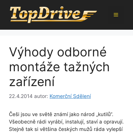
Přeskočit
na
Menu
obsah
Výhody odborné
montáže tažných
zařízení
22.4.2014
autor:
Komerční Sdělení
Češi jsou ve světě známí jako národ „kutilů“.
Všeobecně rádi vyrábí, instalují, staví a opravují.
Stejně tak si většina českých mužů ráda vylepší