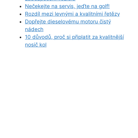
Nečekejte na servis, jeďte na golf!
Rozdíl mezi levnými a kvalitními řetězy
Dopřejte dieselovému motoru čistý
nádech
10 důvodů, proč si připlatit za kvalitnější
nosič kol