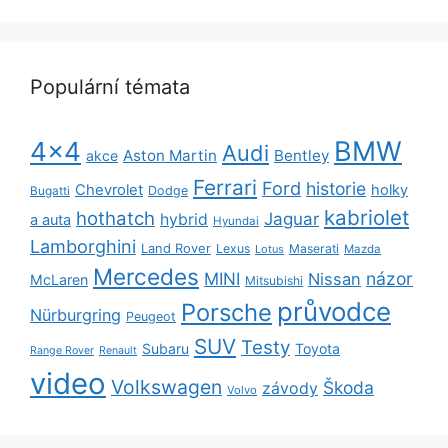
Populární témata
BMW
4x4
Audi
Aston Martin
Bentley
akce
Ferrari
Ford
historie
Chevrolet
holky
Dodge
Bugatti
kabriolet
hothatch
Jaguar
hybrid
a auta
Hyundai
Lamborghini
Land Rover
Lexus
Maserati
Lotus
Mazda
Mercedes
názor
MINI
Nissan
McLaren
Mitsubishi
průvodce
Porsche
Nürburgring
Peugeot
SUV
Testy
Subaru
Toyota
Range Rover
Renault
video
Volkswagen
Škoda
závody
Volvo