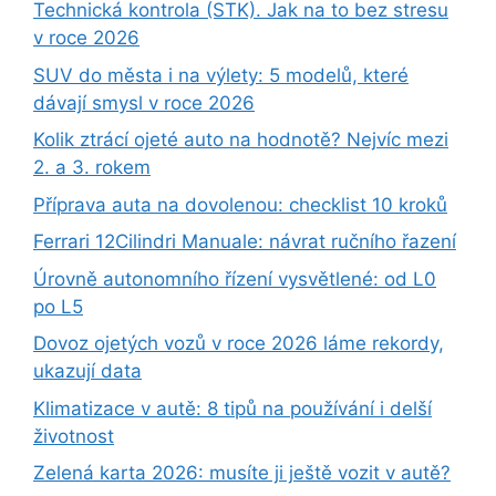
Technická kontrola (STK). Jak na to bez stresu
v roce 2026
SUV do města i na výlety: 5 modelů, které
dávají smysl v roce 2026
Kolik ztrácí ojeté auto na hodnotě? Nejvíc mezi
2. a 3. rokem
Příprava auta na dovolenou: checklist 10 kroků
Ferrari 12Cilindri Manuale: návrat ručního řazení
Úrovně autonomního řízení vysvětlené: od L0
po L5
Dovoz ojetých vozů v roce 2026 láme rekordy,
ukazují data
Klimatizace v autě: 8 tipů na používání i delší
životnost
Zelená karta 2026: musíte ji ještě vozit v autě?