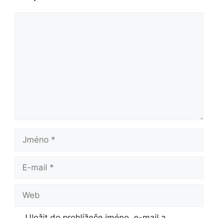
Komentář
Jméno
E-
mail
Web
Uložit do prohlížeče jméno, e-mail a