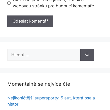
webovou stránku pro budoucí komentáře.
Hledat:
Momentálně se nejvíce čte
Nejikoničtější supersporty: 5 aut, která psala
historii