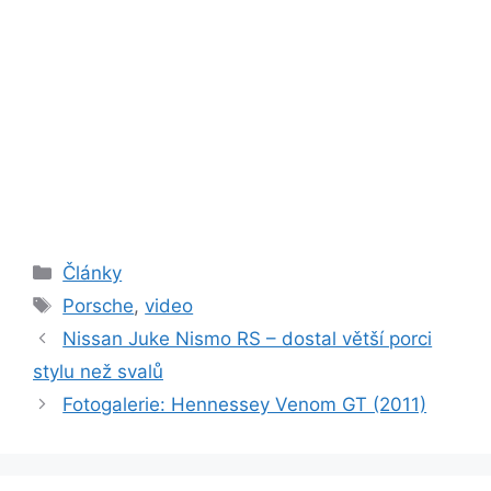
Rubriky
Články
Štítky
Porsche
,
video
Nissan Juke Nismo RS – dostal větší porci
stylu než svalů
Fotogalerie: Hennessey Venom GT (2011)