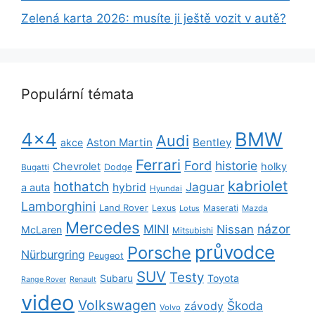
Zelená karta 2026: musíte ji ještě vozit v autě?
Populární témata
BMW
4x4
Audi
Aston Martin
Bentley
akce
Ferrari
Ford
historie
Chevrolet
holky
Dodge
Bugatti
kabriolet
hothatch
Jaguar
hybrid
a auta
Hyundai
Lamborghini
Land Rover
Lexus
Maserati
Lotus
Mazda
Mercedes
názor
MINI
Nissan
McLaren
Mitsubishi
průvodce
Porsche
Nürburgring
Peugeot
SUV
Testy
Subaru
Toyota
Range Rover
Renault
video
Volkswagen
Škoda
závody
Volvo