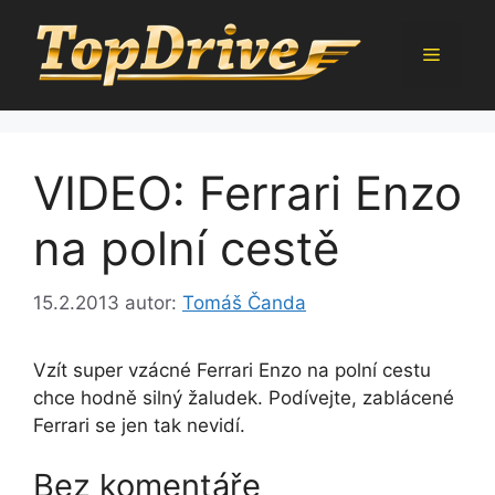
Přeskočit
na
Menu
obsah
VIDEO: Ferrari Enzo
na polní cestě
15.2.2013
autor:
Tomáš Čanda
Vzít super vzácné Ferrari Enzo na polní cestu
chce hodně silný žaludek. Podívejte, zablácené
Ferrari se jen tak nevidí.
Bez komentáře