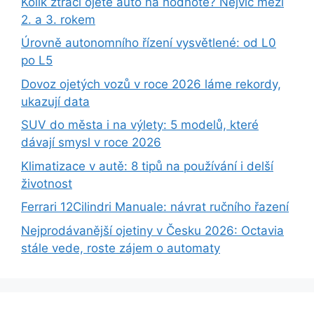
Kolik ztrácí ojeté auto na hodnotě? Nejvíc mezi
2. a 3. rokem
Úrovně autonomního řízení vysvětlené: od L0
po L5
Dovoz ojetých vozů v roce 2026 láme rekordy,
ukazují data
SUV do města i na výlety: 5 modelů, které
dávají smysl v roce 2026
Klimatizace v autě: 8 tipů na používání i delší
životnost
Ferrari 12Cilindri Manuale: návrat ručního řazení
Nejprodávanější ojetiny v Česku 2026: Octavia
stále vede, roste zájem o automaty