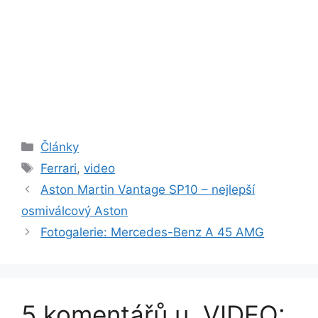
Rubriky
Články
Štítky
Ferrari
,
video
Aston Martin Vantage SP10 – nejlepší
osmiválcový Aston
Fotogalerie: Mercedes-Benz A 45 AMG
5 komentářů u „VIDEO: