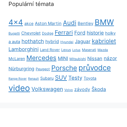
Populární témata
BMW
4x4
Audi
Aston Martin
Bentley
akce
Ferrari
Ford
historie
Chevrolet
holky
Dodge
Bugatti
kabriolet
hothatch
Jaguar
hybrid
a auta
Hyundai
Lamborghini
Land Rover
Lexus
Maserati
Lotus
Mazda
Mercedes
názor
MINI
Nissan
McLaren
Mitsubishi
průvodce
Porsche
Nürburgring
Peugeot
SUV
Testy
Subaru
Toyota
Range Rover
Renault
video
Volkswagen
Škoda
závody
Volvo