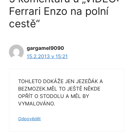
Ferrari Enzo na polní
cestě“
gargamel9090
15.2.2013 v 15:21
TOHLETO DOKÁŽE JEN JEZEĎÁK A
BEZMOZEK.MĚL TO JEŠTĚ NĚKDE
OPŘÍT O STODOLU A MĚL BY
VYMALOVÁNO.
Odpovědět