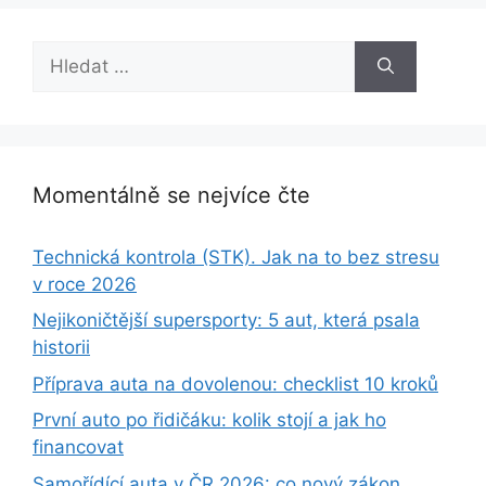
Hledat:
Momentálně se nejvíce čte
Technická kontrola (STK). Jak na to bez stresu
v roce 2026
Nejikoničtější supersporty: 5 aut, která psala
historii
Příprava auta na dovolenou: checklist 10 kroků
První auto po řidičáku: kolik stojí a jak ho
financovat
Samořídící auta v ČR 2026: co nový zákon