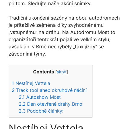
při tom. Sledujte naše akční snímky.
Tradiční ukončení sezóny na obou autodromech
je přitažlivé zejména díky zvýhodněnému
„vstupnému“ na dráhu. Na Autodromu Most to
organizátoři tentokrát pojali ve velkém stylu,
avšak ani v Brně nechyběly „taxi jízdy“ se
závodními týmy.
Contents
[
skrýt
]
1
Nestíhej Vettela
2
Track tool aneb okruhové náčiní
2.1
Autoshow Most
2.2
Den otevřené dráhy Brno
2.3
Podobné články:
Nestíhej Vettela