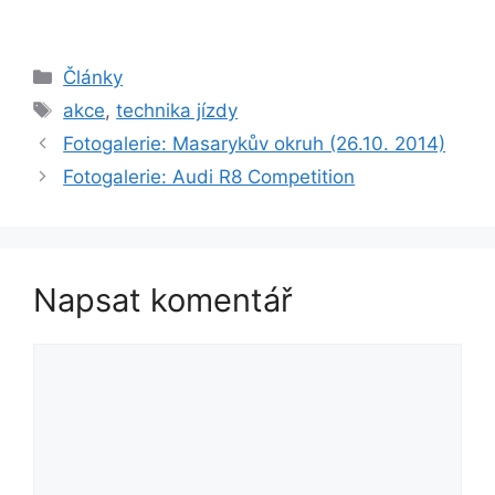
Rubriky
Články
Štítky
akce
,
technika jízdy
Fotogalerie: Masarykův okruh (26.10. 2014)
Fotogalerie: Audi R8 Competition
Napsat komentář
Komentář