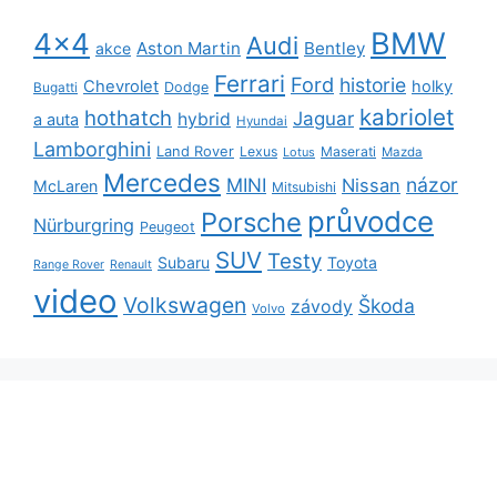
BMW
4x4
Audi
Aston Martin
Bentley
akce
Ferrari
Ford
historie
Chevrolet
holky
Dodge
Bugatti
kabriolet
hothatch
Jaguar
hybrid
a auta
Hyundai
Lamborghini
Land Rover
Lexus
Maserati
Lotus
Mazda
Mercedes
názor
MINI
Nissan
McLaren
Mitsubishi
průvodce
Porsche
Nürburgring
Peugeot
SUV
Testy
Subaru
Toyota
Range Rover
Renault
video
Volkswagen
Škoda
závody
Volvo