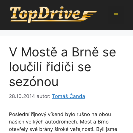
Přeskočit
na
Menu
obsah
V Mostě a Brně se
loučili řidiči se
sezónou
28.10.2014
autor:
Tomáš Čanda
Poslední říjnový víkend bylo rušno na obou
našich velkých autodromech. Most a Brno
otevřely své brány široké veřejnosti. Byli jsme