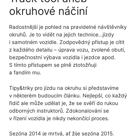
okruhové náčiní
Radostnější je pohled na pravidelné návštěvníky
okruhů. Je to vidět na jejich technice…jízdy
i samotném vozidle. Zodpovědný přístup je cítit
z každého detailu – úprava vozu, zvolené obutí,
bezpečnostní výbava vozidla i jezdce apod.
S tímto přístupem se plně ztotožňuji
a fandím mu.
Tipy&triky pro jízdu na okruhu si představíme
v některém budoucím článku. Nejlepší, co každý
řidič ale může udělat je, že se svěří do rukou
odborných instruktorů. Zdokonalování se
v řízení vozidla je nikdy nekončící proces.
Sezóna 2014 je mrtvá, ať žije sezóna 2015.