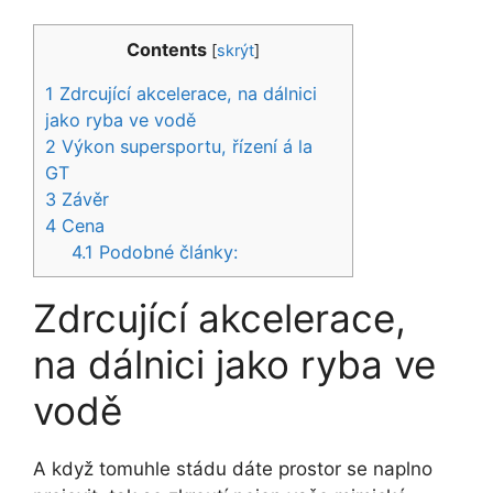
Contents
[
skrýt
]
1
Zdrcující akcelerace, na dálnici
jako ryba ve vodě
2
Výkon supersportu, řízení á la
GT
3
Závěr
4
Cena
4.1
Podobné články:
Zdrcující akcelerace,
na dálnici jako ryba ve
vodě
A když tomuhle stádu dáte prostor se naplno