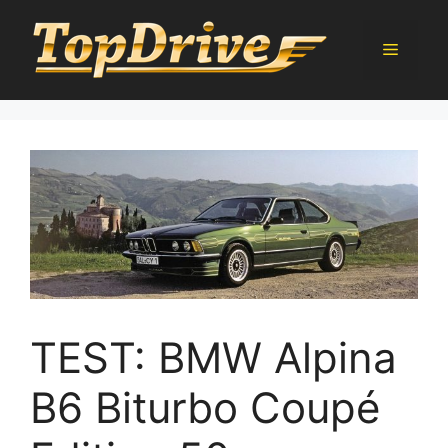
Přeskočit
na
Menu
obsah
TEST: BMW Alpina
B6 Biturbo Coupé