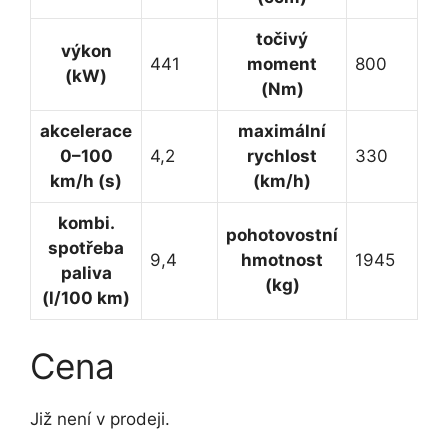
točivý
výkon
441
moment
800
(kW)
(Nm)
akcelerace
maximální
0–100
4,2
rychlost
330
km/h (s)
(km/h)
kombi.
pohotovostní
spotřeba
9,4
hmotnost
1945
paliva
(kg)
(l/100 km)
Cena
Již není v prodeji.