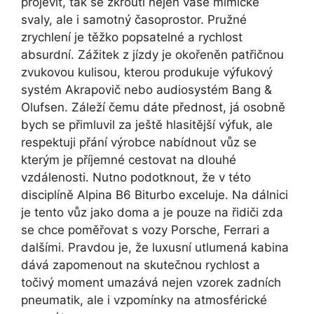
projevit, tak se zkroutí nejen vaše mimické
svaly, ale i samotný časoprostor. Pružné
zrychlení je těžko popsatelné a rychlost
absurdní. Zážitek z jízdy je okořeněn patřičnou
zvukovou kulisou, kterou produkuje výfukový
systém Akrapovič nebo audiosystém Bang &
Olufsen. Záleží čemu dáte přednost, já osobně
bych se přimluvil za ještě hlasitější výfuk, ale
respektuji přání výrobce nabídnout vůz se
kterým je příjemné cestovat na dlouhé
vzdálenosti. Nutno podotknout, že v této
disciplíně Alpina B6 Biturbo exceluje. Na dálnici
je tento vůz jako doma a je pouze na řidiči zda
se chce poměřovat s vozy Porsche, Ferrari a
dalšími. Pravdou je, že luxusní utlumená kabina
dává zapomenout na skutečnou rychlost a
točivý moment umazává nejen vzorek zadních
pneumatik, ale i vzpomínky na atmosférické