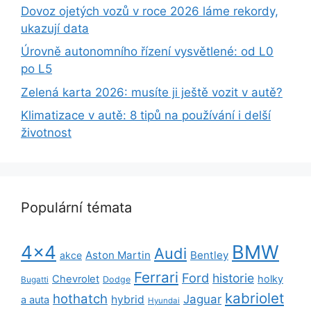
Dovoz ojetých vozů v roce 2026 láme rekordy,
ukazují data
Úrovně autonomního řízení vysvětlené: od L0
po L5
Zelená karta 2026: musíte ji ještě vozit v autě?
Klimatizace v autě: 8 tipů na používání i delší
životnost
Populární témata
BMW
4x4
Audi
Aston Martin
Bentley
akce
Ferrari
Ford
historie
Chevrolet
holky
Dodge
Bugatti
kabriolet
hothatch
Jaguar
hybrid
a auta
Hyundai