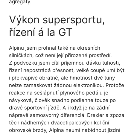
agregáty.
Výkon supersportu,
řízení á la GT
Alpinu jsem prohnal také na okresních
silničkách, což není její přirozené prostředí.
Z podvozku jsem cítil příjemnou dávku tuhosti,
řízení nepostrádá přesnost, velké coupé umí být
i překvapivě obratné, ale hmotnost dvě tuny
nelze zamaskovat žádnou elektronikou. Protože
reakce na sešlápnutí plynového pedálu je
návyková, člověk snadno podlehne touze po
dravé sportovní jízdě. A i když je na zádní
nápravě samosvorný diferenciál Drexler a zpoza
těch nádherných dvacetipalcových kol ční
obrovské brzdy, Alpina neumí nabídnout jízdní