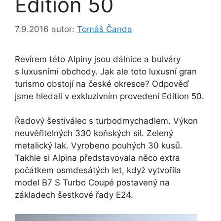
Edition 50
7.9.2016
autor:
Tomáš Čanda
Revírem této Alpiny jsou dálnice a bulváry
s luxusními obchody. Jak ale toto luxusní gran
turismo obstojí na české okresce? Odpověď
jsme hledali v exkluzivním provedení Edition 50.
Řadový šestiválec s turbodmychadlem. Výkon
neuvěřitelných 330 koňských sil. Zelený
metalický lak. Vyrobeno pouhých 30 kusů.
Takhle si Alpina představovala něco extra
počátkem osmdesátých let, když vytvořila
model B7 S Turbo Coupé postavený na
základech šestkové řady E24.