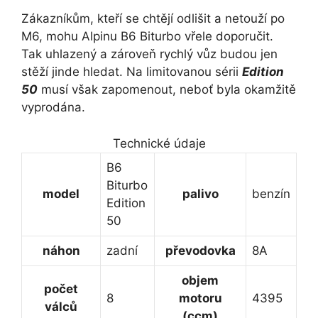
Zákazníkům, kteří se chtějí odlišit a netouží po
M6, mohu Alpinu B6 Biturbo vřele doporučit.
Tak uhlazený a zároveň rychlý vůz budou jen
stěží jinde hledat. Na limitovanou sérii
Edition
50
musí však zapomenout, neboť byla okamžitě
vyprodána.
Technické údaje
B6
Biturbo
model
palivo
benzín
Edition
50
náhon
zadní
převodovka
8A
objem
počet
8
motoru
4395
válců
(ccm)