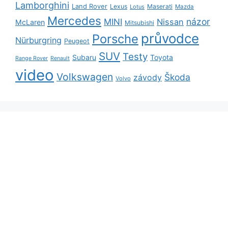
Lamborghini
Land Rover
Lexus
Maserati
Lotus
Mazda
Mercedes
názor
MINI
Nissan
McLaren
Mitsubishi
průvodce
Porsche
Nürburgring
Peugeot
SUV
Testy
Subaru
Toyota
Range Rover
Renault
video
Volkswagen
Škoda
závody
Volvo