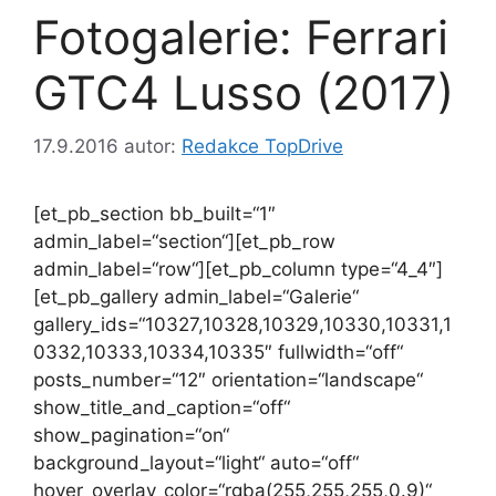
Fotogalerie: Ferrari
GTC4 Lusso (2017)
17.9.2016
autor:
Redakce TopDrive
[et_pb_section bb_built=“1″
admin_label=“section“][et_pb_row
admin_label=“row“][et_pb_column type=“4_4″]
[et_pb_gallery admin_label=“Galerie“
gallery_ids=“10327,10328,10329,10330,10331,1
0332,10333,10334,10335″ fullwidth=“off“
posts_number=“12″ orientation=“landscape“
show_title_and_caption=“off“
show_pagination=“on“
background_layout=“light“ auto=“off“
hover_overlay_color=“rgba(255,255,255,0.9)“