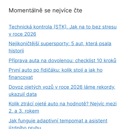
Momentálně se nejvíce čte
Technická kontrola (STK). Jak na to bez stresu
v roce 2026
Nejikoničtější supersporty: 5 aut, která psala
historii
Příprava auta na dovolenou: checklist 10 kroků
První auto po řidičáku: kolik stojí a jak ho
financovat
Dovoz ojetých vozů v roce 2026 láme rekordy,
ukazují data
Kolik ztrácí ojeté auto na hodnotě? Nejvíc mezi
2. a 3. rokem
Jak funguje adaptivní tempomat a asistent
jízdního pruhu