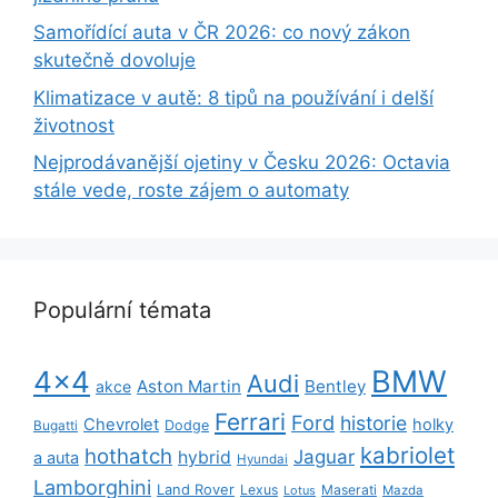
Samořídící auta v ČR 2026: co nový zákon
skutečně dovoluje
Klimatizace v autě: 8 tipů na používání i delší
životnost
Nejprodávanější ojetiny v Česku 2026: Octavia
stále vede, roste zájem o automaty
Populární témata
BMW
4x4
Audi
Aston Martin
Bentley
akce
Ferrari
Ford
historie
Chevrolet
holky
Dodge
Bugatti
kabriolet
hothatch
Jaguar
hybrid
a auta
Hyundai
Lamborghini
Land Rover
Lexus
Maserati
Lotus
Mazda