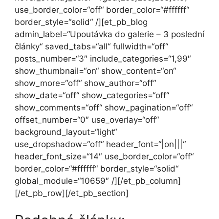
use_border_color=“off“ border_color=“#ffffff“
border_style=“solid“ /][et_pb_blog
admin_label=“Upoutávka do galerie – 3 poslední
články“ saved_tabs=“all“ fullwidth=“off“
posts_number=“3″ include_categories=“1,99″
show_thumbnail=“on“ show_content=“on“
show_more=“off“ show_author=“off“
show_date=“off“ show_categories=“off“
show_comments=“off“ show_pagination=“off“
offset_number=“0″ use_overlay=“off“
background_layout=“light“
use_dropshadow=“off“ header_font=“|on|||“
header_font_size=“14″ use_border_color=“off“
border_color=“#ffffff“ border_style=“solid“
global_module=“10659″ /][/et_pb_column]
[/et_pb_row][/et_pb_section]