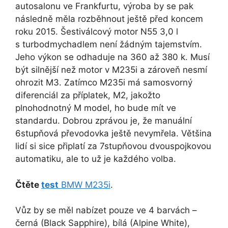
autosalonu ve Frankfurtu, výroba by se pak
následně měla rozběhnout ještě před koncem
roku 2015. Šestiválcový motor N55 3,0 l
s turbodmychadlem není žádným tajemstvím.
Jeho výkon se odhaduje na 360 až 380 k. Musí
být silnější než motor v M235i a zároveň nesmí
ohrozit M3. Zatímco M235i má samosvorný
diferenciál za příplatek, M2, jakožto
plnohodnotný M model, ho bude mít ve
standardu. Dobrou zprávou je, že manuální
6stupňová převodovka ještě nevymřela. Většina
lidí si sice připlatí za 7stupňovou dvouspojkovou
automatiku, ale to už je každého volba.
Čtěte
test
BMW M235i
.
Vůz by se měl nabízet pouze ve 4 barvách –
černá (Black Sapphire), bílá (Alpine White),