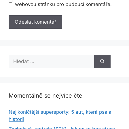
webovou stránku pro budoucí komentáře.
Hledat:
Momentálně se nejvíce čte
Nejikoničtější supersporty: 5 aut, která psala
historii
Technická kontrola (STK). Jak na to bez stresu