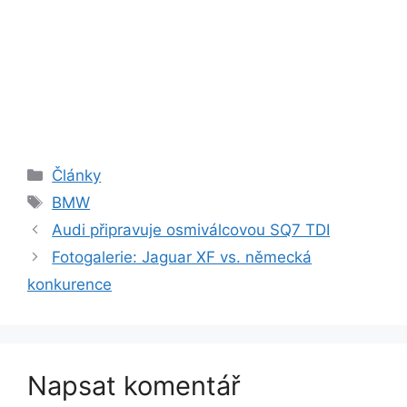
Rubriky
Články
Štítky
BMW
Audi připravuje osmiválcovou SQ7 TDI
Fotogalerie: Jaguar XF vs. německá
konkurence
Napsat komentář