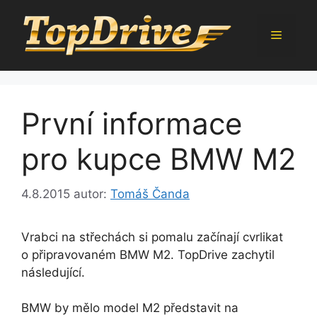
Přeskočit
na
Menu
obsah
První informace
pro kupce BMW M2
4.8.2015
autor:
Tomáš Čanda
Vrabci na střechách si pomalu začínají cvrlikat
o připravovaném BMW M2. TopDrive zachytil
následující.
BMW by mělo model M2 představit na