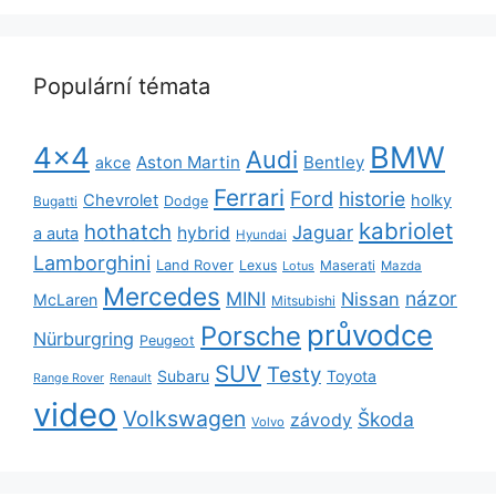
Populární témata
BMW
4x4
Audi
Aston Martin
Bentley
akce
Ferrari
Ford
historie
Chevrolet
holky
Dodge
Bugatti
kabriolet
hothatch
Jaguar
hybrid
a auta
Hyundai
Lamborghini
Land Rover
Lexus
Maserati
Lotus
Mazda
Mercedes
názor
MINI
Nissan
McLaren
Mitsubishi
průvodce
Porsche
Nürburgring
Peugeot
SUV
Testy
Subaru
Toyota
Range Rover
Renault
video
Volkswagen
Škoda
závody
Volvo