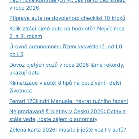
v roce 2026
Příprava auta na dovolenou: checklist 10 kroků
Kolik ztrácí ojeté auto na hodnotě? Nejvíc mezi
2. a 3. rokem
Úrovně autonomního řízení vysvětlené: od L0
po L5
Dovoz ojetých vozů v roce 2026 láme rekordy,
ukazují data
Klimatizace v autě: 8 tipů na používání i delší
životnost
Ferrari 12Cilindri Manuale: návrat ručního řazení
Nejprodávanější ojetiny v Česku 2026: Octavia
stále vede, roste zájem o automaty
Zelená karta 2026: musíte ji ještě vozit v autě?