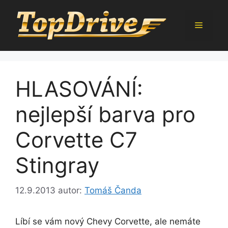
Přeskočit
na
Menu
obsah
HLASOVÁNÍ:
nejlepší barva pro
Corvette C7
Stingray
12.9.2013
autor:
Tomáš Čanda
Líbí se vám nový Chevy Corvette, ale nemáte