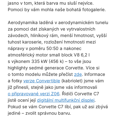
jasno v tom, která barva mu sluší nejvíce.
Pomoci by vám mohla naše bohatá fotogalerie.
Aerodynamika laděná v aerodynamickém tunelu
za pomoci dat získaných ve vytrvalostních
závodech, hliníkový rám, menší hmotnost, vyšší
tuhost karoserie, rozložení hmotnosti mezi
nápravy v poměru 50:50 a nakonec
atmosférický motor small block V8 6,2 l
s výkonem 335 kW (456 k) – to vše jsou
highlighty sedmé generace Corvette. Více si
o tomto modelu můžete přečíst
zde
. Informace
a fotky
verze Convertible
(kabriolet) jsme vám
již přinesli, stejně jako jsme vás informovali
o připravované verzi Z06
. Řidiči Corvette C7
jistě ocení její
digitální multifunkční displej
.
Pokud se vám Corvette C7 líbí, pak už asi zbývá
jediné – zvolit správnou barvu.