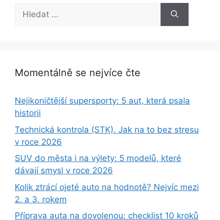
Hledat:
Momentálně se nejvíce čte
Nejikoničtější supersporty: 5 aut, která psala
historii
Technická kontrola (STK). Jak na to bez stresu
v roce 2026
SUV do města i na výlety: 5 modelů, které
dávají smysl v roce 2026
Kolik ztrácí ojeté auto na hodnotě? Nejvíc mezi
2. a 3. rokem
Příprava auta na dovolenou: checklist 10 kroků