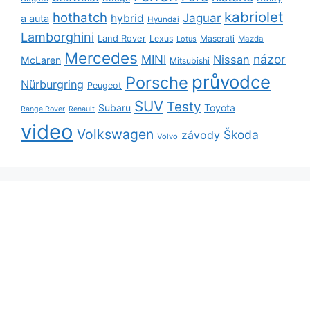
kabriolet
hothatch
Jaguar
hybrid
a auta
Hyundai
Lamborghini
Land Rover
Lexus
Maserati
Lotus
Mazda
Mercedes
názor
MINI
Nissan
McLaren
Mitsubishi
průvodce
Porsche
Nürburgring
Peugeot
SUV
Testy
Subaru
Toyota
Range Rover
Renault
video
Volkswagen
Škoda
závody
Volvo