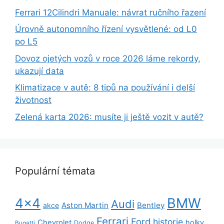
Ferrari 12Cilindri Manuale: návrat ručního řazení
Úrovně autonomního řízení vysvětlené: od L0
po L5
Dovoz ojetých vozů v roce 2026 láme rekordy,
ukazují data
Klimatizace v autě: 8 tipů na používání i delší
životnost
Zelená karta 2026: musíte ji ještě vozit v autě?
Populární témata
BMW
4x4
Audi
Aston Martin
Bentley
akce
Ferrari
Ford
historie
Chevrolet
holky
Dodge
Bugatti