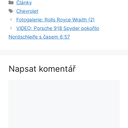
Rubriky
Články
Štítky
Chevrolet
Fotogalerie: Rolls Royce Wraith (2)
VIDEO: Porsche 918 Spyder pokořilo
Nordschleife s časem 6:57
Napsat komentář
Komentář