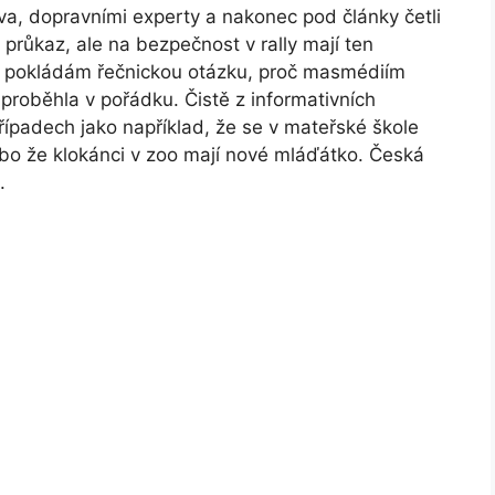
va, dopravními experty a nakonec pod články četli
ký průkaz, ale na bezpečnost v rally mají ten
si pokládám řečnickou otázku, proč masmédiím
 proběhla v pořádku. Čistě z informativních
případech jako například, že se v mateřské škole
ebo že klokánci v zoo mají nové mláďátko. Česká
.