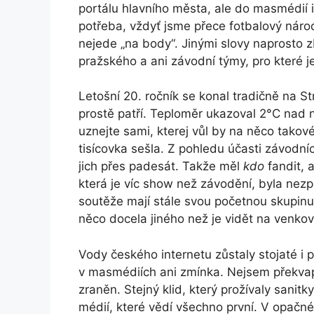
portálu hlavního města, ale do masmédií i
potřeba, vždyť jsme přece fotbalový národ,
nejede „na body“. Jinými slovy naprosto zb
pražského a ani závodní týmy, pro které j
Letošní 20. ročník se konal tradičně na St
prostě patří. Teploměr ukazoval 2°C nad 
uznejte sami, kterej vůl by na něco takov
tisícovka sešla. Z pohledu účasti závodní
jich přes padesát. Takže měl
kdo
fandit, 
která je víc show než závodění, byla ne
soutěže mají stále svou početnou skupinu p
něco docela jiného než je vidět na venkov
Vody českého internetu zůstaly stojaté i p
v masmédiích ani zmínka. Nejsem překvap
zraněn. Stejný klid, který prožívaly sanitk
médií, které vědí všechno první. V opačné