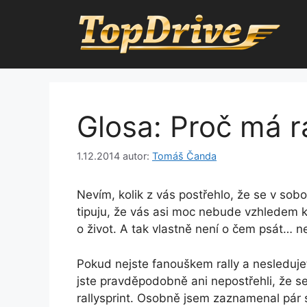
Přeskočit
na
obsah
Glosa: Proč má r
1.12.2014
autor:
Tomáš Čanda
Nevím, kolik z vás postřehlo, že se v sobot
tipuju, že vás asi moc nebude vzhledem ke
o život. A tak vlastně není o čem psát… 
Pokud nejste fanouškem rally a nesleduje
jste pravděpodobně ani nepostřehli, že se
rallysprint. Osobně jsem zaznamenal pár 