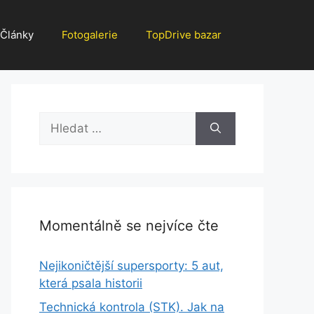
Články
Fotogalerie
TopDrive bazar
Hledat:
Momentálně se nejvíce čte
Nejikoničtější supersporty: 5 aut,
která psala historii
Technická kontrola (STK). Jak na