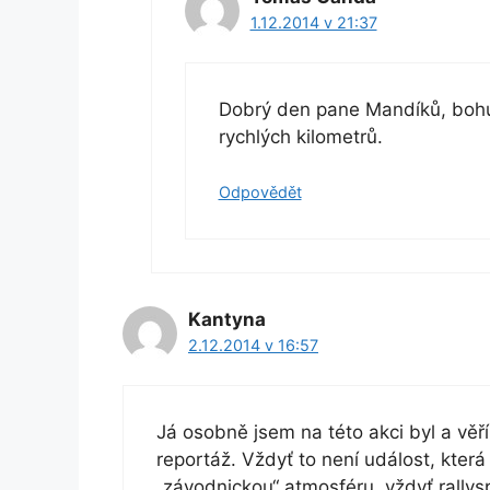
1.12.2014 v 21:37
Dobrý den pane Mandíků, bohu
rychlých kilometrů.
Odpovědět
Kantyna
2.12.2014 v 16:57
Já osobně jsem na této akci byl a věř
reportáž. Vždyť to není událost, kter
„závodnickou“ atmosféru, vždyť rallysp