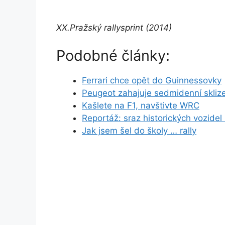
XX.Pražský rallysprint (2014)
Podobné články:
Ferrari chce opět do Guinnessovky
Peugeot zahajuje sedmidenní skliz
Kašlete na F1, navštivte WRC
Reportáž: sraz historických vozide
Jak jsem šel do školy … rally