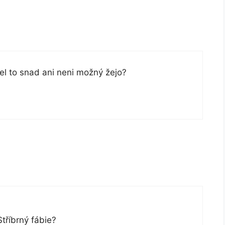
el to snad ani neni možný žejo?
tříbrný fábie?