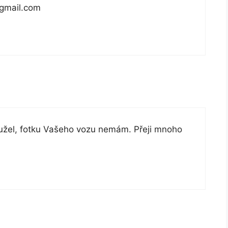
gma­il.com
žel, fotku Vašeho vozu nemám. Přeji mnoho