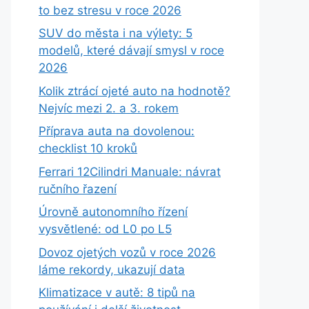
to bez stresu v roce 2026
SUV do města i na výlety: 5
modelů, které dávají smysl v roce
2026
Kolik ztrácí ojeté auto na hodnotě?
Nejvíc mezi 2. a 3. rokem
Příprava auta na dovolenou:
checklist 10 kroků
Ferrari 12Cilindri Manuale: návrat
ručního řazení
Úrovně autonomního řízení
vysvětlené: od L0 po L5
Dovoz ojetých vozů v roce 2026
láme rekordy, ukazují data
Klimatizace v autě: 8 tipů na