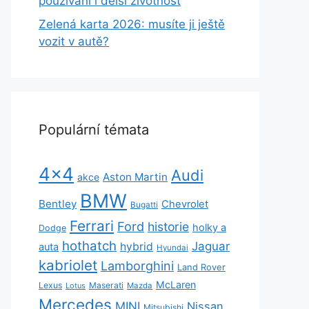
používání i delší životnost
Zelená karta 2026: musíte ji ještě
vozit v autě?
Populární témata
4x4
Audi
Aston Martin
akce
BMW
Bentley
Chevrolet
Bugatti
Ferrari
Ford
historie
holky a
Dodge
hothatch
Jaguar
hybrid
auta
Hyundai
kabriolet
Lamborghini
Land Rover
McLaren
Lexus
Maserati
Lotus
Mazda
Mercedes
MINI
Nissan
Mitsubishi