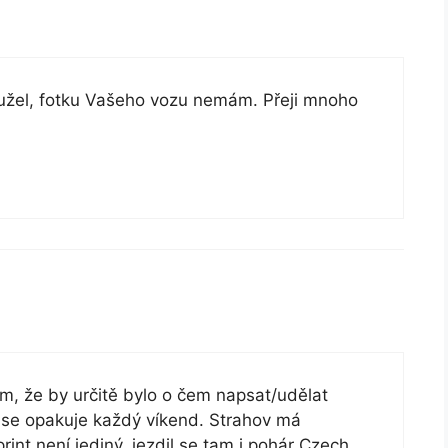
žel, fotku Vašeho vozu nemám. Přeji mnoho
ím, že by určitě bylo o čem napsat/udělat
á se opakuje každý víkend. Strahov má
rint není jediný, jezdil se tam i pohár Czech