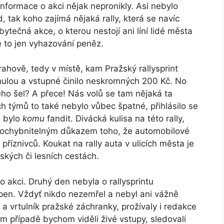
nformace o akci nějak nepronikly. Asi nebylo
 tak koho zajímá nějaká rally, která se navíc
ytečná akce, o kterou nestojí ani líní lidé města
e to jen vyhazování peněz.
rahově, tedy v místě, kam Pražský rallysprint
nulou a vstupné činilo neskromných 200 Kč. No
ého šel? A přece! Nás volů se tam nějaká ta
ch týmů to také nebylo vůbec špatné, přihlásilo se
a bylo
komu
fandit. Divácká kulisa na této rally,
zpochybnitelným důkazem toho, že automobilové
říznivců. Koukat na rally auta v ulicích města je
ských či lesních cestách.
o akci. Druhý den nebyla o rallysprintu
en. Vždyť nikdo nezemřel a nebyl ani vážně
y a vrtulník pražské záchranky, prožívaly i redakce
m případě bychom viděli živé vstupy, sledovali