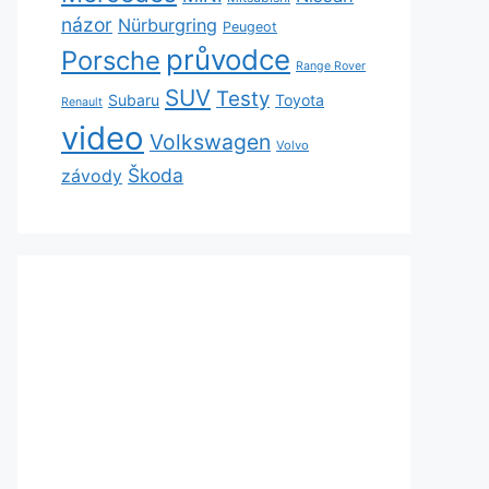
názor
Nürburgring
Peugeot
průvodce
Porsche
Range Rover
SUV
Testy
Subaru
Toyota
Renault
video
Volkswagen
Volvo
Škoda
závody